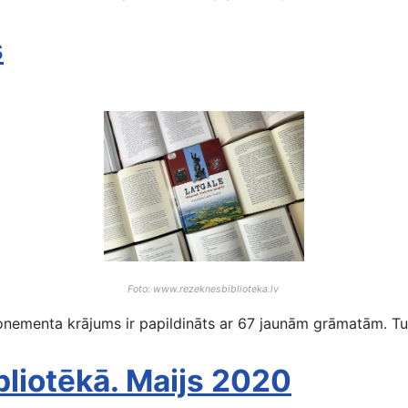
s
Foto: www.rezeknesbiblioteka.lv
menta krājums ir papildināts ar 67 jaunām grāmatām. Turp
liotēkā. Maijs 2020