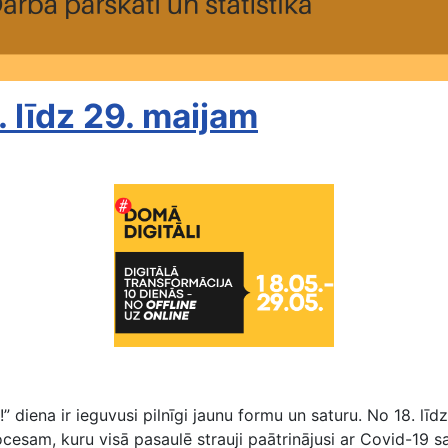
. līdz 29. maijam
Akcija #DomāDigitāli no 18. līdz 29. maijam
diena ir ieguvusi pilnīgi jaunu formu un saturu. No 18. lī
rocesam, kuru visā pasaulē strauji paātrinājusi ar Covid-19 s