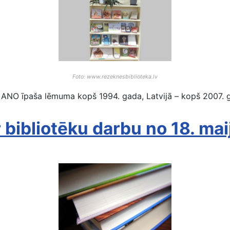
Foto: www.rezeknesbiblioteka.lv
NO īpaša lēmuma kopš 1994. gada, Latvijā – kopš 2007. ga
 bibliotēku darbu no 18. mai