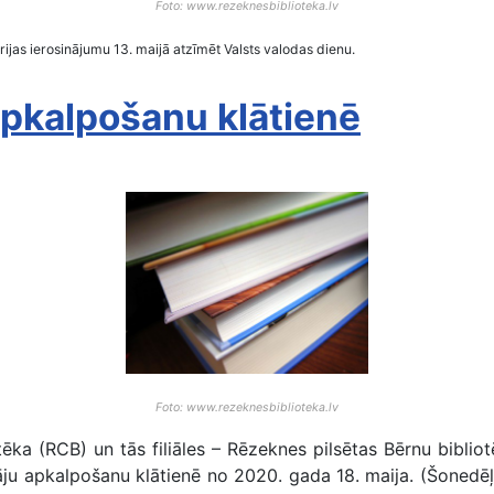
Foto: www.rezeknesbiblioteka.lv
ijas ierosinājumu 13. maijā atzīmēt Valsts valodas dienu.
 apkalpošanu klātienē
Foto: www.rezeknesbiblioteka.lv
ēka (RCB) un tās filiāles – Rēzeknes pilsētas Bērnu bibliot
āju apkalpošanu klātienē no 2020. gada 18. maija. (Šonedēļ