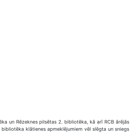
ēka un Rēzeknes pilsētas 2. bibliotēka, kā arī RCB ārējās
 bibliotēka klātienes apmeklējumiem vēl slēgta un sniegs