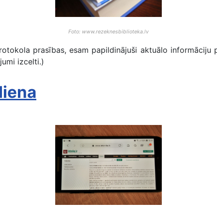
Foto: www.rezeknesbiblioteka.lv
rotokola prasības, esam papildinājuši aktuālo informāciju p
umi izcelti.)
diena