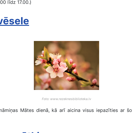
00 līdz 17.00.)
vēsele
Foto: www.rezeknesbiblioteka.lv
miņas Mātes dienā, kā arī aicina visus iepazīties ar šo