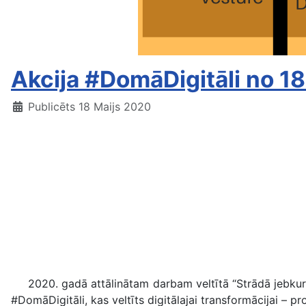
Akcija #DomāDigitāli no 18
Publicēts 18 Maijs 2020
2020. gadā attālinātam darbam veltītā “Strādā jebkur!” 
#DomāDigitāli, kas veltīts digitālajai transformācijai – p