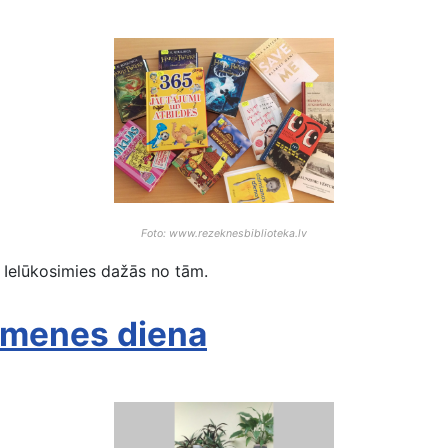
Foto: www.rezeknesbiblioteka.lv
Ielūkosimies dažās no tām.
ģimenes diena