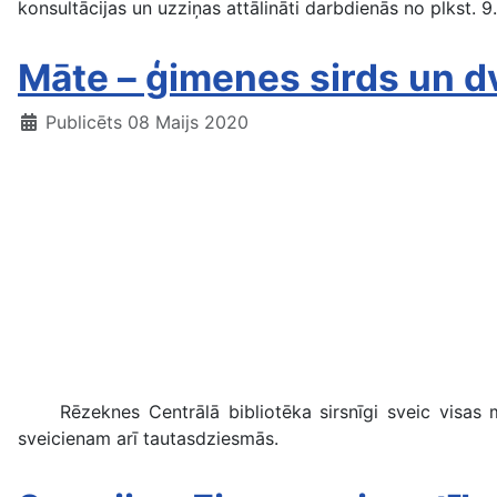
konsultācijas un uzziņas attālināti darbdienās no plkst. 9.
Māte – ģimenes sirds un d
Publicēts 08 Maijs 2020
Rēzeknes Centrālā bibliotēka sirsnīgi sveic visas mā
sveicienam arī tautasdziesmās.