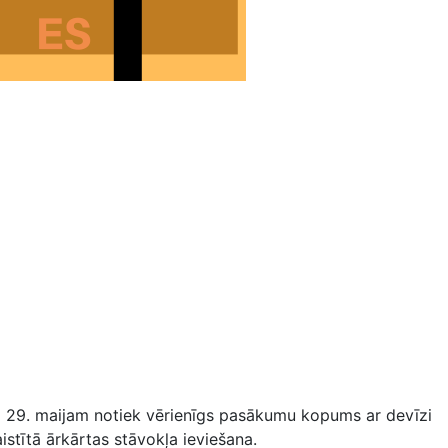
dz 29. maijam notiek vērienīgs pasākumu kopums ar devīzi
aistītā ārkārtas stāvokļa ieviešana.