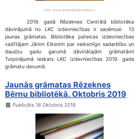
Foto: www.rezeknesbiblioteka.lv
2019. gadā Rēzeknes Centrālā bibliotēka
dāvinājumā no LKC izdevniecības ir saņēmusi 13
jaunas grāmatas. Bibliotēka pateicas izdevniecības
vadītājam Jānim Elksnim par veiksmīgo sadarbību un
daudzu gadu garumā dāvinātajām grāmatām!
Turpinājumā ieskats LKC izdevniecības 2019. gada
grāmatu devumā.
Jaunās grāmatas Rēzeknes
Bērnu bibliotēkā. Oktobris 2019
Publicēts 18 Oktobris 2019