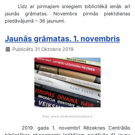
Līdz ar pirmajiem sniegiem bibliotēkā ienāk arī
jaunās grāmatas. Novembra pirmās piektdienas
piedāvājumā – 36 jaunumi.
Jaunās grāmatas. 1. novembris
Publicēts 31 Oktobris 2019
Foto: www.rezeknesbiblioteka.lv
2019. gada 1. novembrī Rēzeknes Centrālās