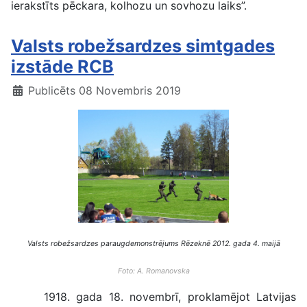
ierakstīts pēckara, kolhozu un sovhozu laiks”.
Valsts robežsardzes simtgades
izstāde RCB
Publicēts 08 Novembris 2019
Valsts robežsardzes paraugdemonstrējums Rēzeknē 2012. gada 4. maijā
Foto: A. Romanovska
1918. gada 18. novembrī, proklamējot Latvijas