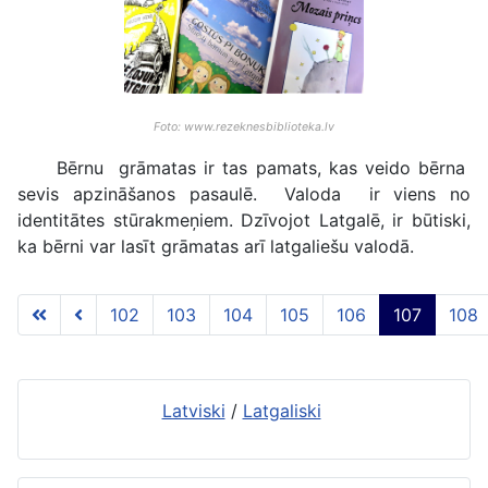
Foto: www.rezeknesbiblioteka.lv
Bērnu grāmatas ir tas pamats, kas veido bērna
sevis apzināšanos pasaulē. Valoda ir viens no
identitātes stūrakmeņiem. Dzīvojot Latgalē, ir būtiski,
ka bērni var lasīt grāmatas arī latgaliešu valodā.
102
103
104
105
106
107
108
107 lapa no 117
Latviski
/
Latgaliski