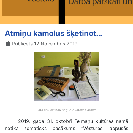
Atmiņu kamolus šķetinot…
Publicēts 12 Novembris 2019
Foto no Feimaņu pag. bibliotēkas arhīva
2019. gada 31. oktobrī Feimaņu kultūras namā
notika tematisks pasākums “Vēstures lappusēs