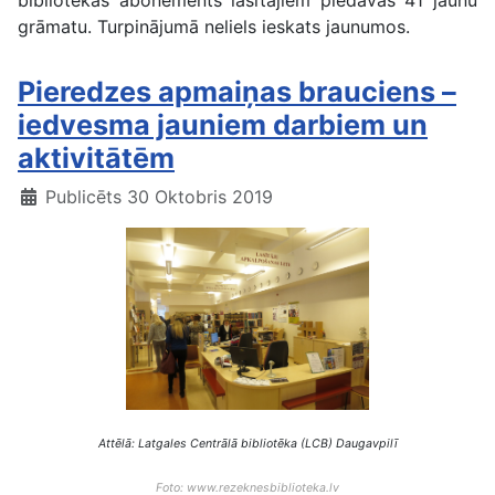
bibliotēkas abonements lasītājiem piedāvās 41 jaunu
grāmatu. Turpinājumā neliels ieskats jaunumos.
Pieredzes apmaiņas brauciens –
iedvesma jauniem darbiem un
aktivitātēm
Publicēts 30 Oktobris 2019
Attēlā: Latgales Centrālā bibliotēka (LCB) Daugavpilī
Foto: www.rezeknesbiblioteka.lv