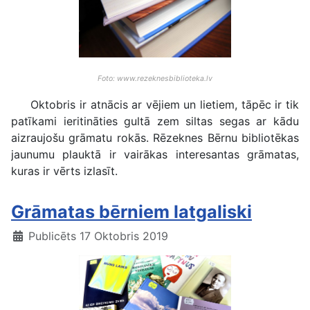
Foto: www.rezeknesbiblioteka.lv
Oktobris ir atnācis ar vējiem un lietiem, tāpēc ir tik
patīkami ieritināties gultā zem siltas segas ar kādu
aizraujošu grāmatu rokās. Rēzeknes Bērnu bibliotēkas
jaunumu plauktā ir vairākas interesantas grāmatas,
kuras ir vērts izlasīt.
Grāmatas bērniem latgaliski
Publicēts 17 Oktobris 2019