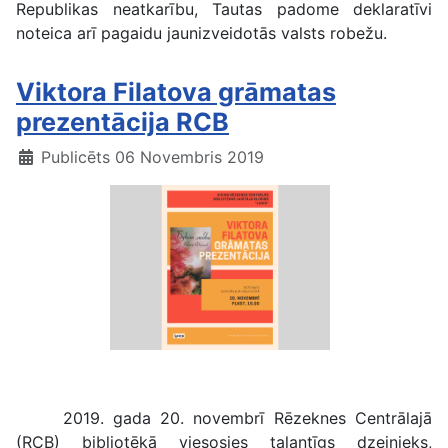
Republikas neatkarību, Tautas padome deklaratīvi
noteica arī pagaidu jaunizveidotās valsts robežu.
Viktora Filatova grāmatas
prezentācija RCB
Publicēts 06 Novembris 2019
V.
Filatova grāmatas prezentācija
2019. gada 20. novembrī Rēzeknes Centrālajā
(RCB) bibliotēkā viesosies talantīgs dzejnieks,