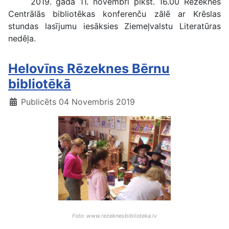
2019. gada 11. novembrī plkst. 16.00 Rēzeknes
Centrālās bibliotēkas konferenču zālē ar Krēslas
stundas lasījumu iesāksies Ziemeļvalstu Literatūras
nedēļa.
Helovīns Rēzeknes Bērnu
bibliotēkā
Publicēts 04 Novembris 2019
Foto: www.rezeknesbiblioteka.lv