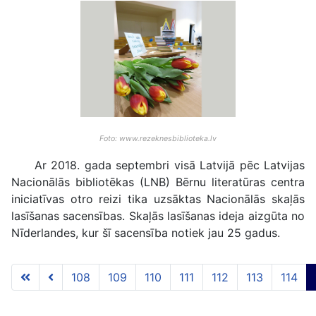
Foto: www.rezeknesbiblioteka.lv
Ar 2018. gada septembri visā Latvijā pēc Latvijas
Nacionālās bibliotēkas (LNB) Bērnu literatūras centra
iniciatīvas otro reizi tika uzsāktas Nacionālās skaļās
lasīšanas sacensības. Skaļās lasīšanas ideja aizgūta no
Nīderlandes, kur šī sacensība notiek jau 25 gadus.
108
109
110
111
112
113
114
115 lapa no 117