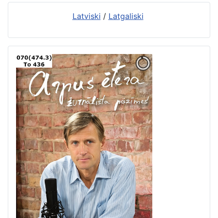
Latviski
/
Latgaliski