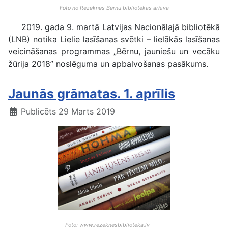
Foto no Rēzeknes Bērnu bibliotēkas arhīva
2019. gada 9. martā Latvijas Nacionālajā bibliotēkā
(LNB) notika Lielie lasīšanas svētki – lielākās lasīšanas
veicināšanas programmas „Bērnu, jauniešu un vecāku
žūrija 2018” noslēguma un apbalvošanas pasākums.
Jaunās grāmatas. 1. aprīlis
Publicēts 29 Marts 2019
Foto: www.rezeknesbiblioteka.lv