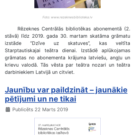
Foto: www.rezeknesbiblioteka.lv
Rēzeknes Centrālās bibliotēkas abonementā (2.
stāvā) līdz 2019. gada 30. martam skatāma grāmatu
izstāde “Dzīve uz skatuves”, kas veltīta
Starptautiskajai teātra dienai. Izstādē aplūkojamas
grāmatas no abonementa krājuma latviešu, angļu un
krievu valodā. Tās vēsta par teātra nozari un teātra
darbiniekiem Latvijā un citviet.
Jaunību var paildzināt – jaunākie
pētījumi un ne tikai
Publicēts 22 Marts 2019