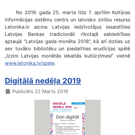
Izzini Latvijas monētās iekaltās kultūrzīmes un balso par gada monētu
No 2019. gada 25. marta līdz 7. aprīlim Kultūras
informācijas sistēmu centrs un latvisko zinību resurss
Letonika.lv aicina Latvijas iedzīvotājus iesaistīties
Latvijas Bankas tradicionāli rīkotajā sabiedrības
aptaujā “Latvijas gada monēta 2018”, kā arī doties uz
sev tuvāko bibliotēku un piedalīties erudīcijas spēlē
„Izzini Latvijas monētās iekaltās kultūrzīmes!” vietnē
www.letonika.lv/spele
.
Digitālā nedēļa 2019
Publicēts 22 Marts 2019