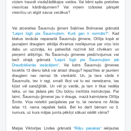
viņiem traucēt visdažādākajos veidos. Vai bērni spēs pretoties
viesnīcas kārdinājumiem? Vai viņiem izdosies pārspēt
viesnīcu un atgūt savus vecākus?
Vai atceraties Šausmuļu ģimeni Sabīnes Bolmanes grāmatā
“Laipni lūgti pie Šausmuļiem. Kurš gan ir normāls?”
. Kad
blakus ievācās neparastā Šausmuļu ģimene, Otīlija kopā ar
jaunajiem draugiem atklāja dīvainus noslēpumus par viņu īsto
dabu un uzzināja, ko patiesībā nozīmē būt cilvēkam un
pieņemt atšķirīgo. Nu Šausmuļu gimenes piedzīvojumus var
lasīt otrajā grāmatā
“Laipni lūgti pie Šausmuļiem jeb
Draudzēšanās iesācējiem”
. Vai katrs Šausmuļu ģimenes
loceklis 13 dienu laikā var atrast draugu? Iepazīties ar jauniem
draugiem nav nemaz tik vienkārši. Un, ja tavs vārds ir
Šausmulis, tev ir ragi, smaili ilkņi vai tu esi neredzams, tas
kļūst vēl sarežģītāk. Un vēl jo vairāk, ja tam ir tikai nedēļa
laika, un tas jādara pēc Citu būtņu institūta instrukcijas. Par
laimi, Šausmuļu ģimenei jau ir draugs, mazā kaimiņiene Otīlija
Šmite. Viņa noteikti parūpēsies par to, lai neviens no Aklās
ielas 13. nama nepaliek bešā. Bet ko darīt bērnam no 3.
numura, uz kura mājas jumta pēkšņi sākusi sēdēt vārna?
Maijas Viktorijas Lindes grāmatā
“Rūķu pasakas”
iekļautas