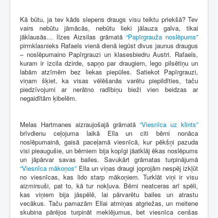
Kā būtu, ja tev kāds slepens draugs visu teiktu priekšā? Tev
vairs nebūtu jāmācās, nebūtu lieki jālauza galva, tikai
jāklausās… Ilzes Aizsilas grāmatā
“Papīrgrauža noslēpums”
pirmklasnieks Rafaels vienā dienā iegūst divus jaunus draugus
– noslēpumaino Papīrgrauzi un klasesbiedru Austri. Rafaels,
kuram ir izcila dzirde, sapņo par draugiem, lego pilsētiņu un
labām atzīmēm bez liekas piepūles. Satiekot Papīrgrauzi,
viņam šķiet, ka visas vēlēšanās varētu piepildīties, taču
piedzīvojumi ar nerātno radībiņu bieži vien beidzas ar
negaidītām ķibelēm.
Melas Hartmanes aizraujošajā grāmatā
“Viesnīca uz klints”
brīvdienu ceļojuma laikā Ella un citi bērni nonāca
noslēpumainā, gaisā paceļamā viesnīcā, kur pēkšņi pazuda
visi pieaugušie, un bērniem bija kopīgi jāatklāj ēkas noslēpums
un jāpārvar savas bailes. Savukārt grāmatas turpinājumā
“Viesnīca mākoņos”
Ella un viņas draugi joprojām nespēj izkļūt
no viesnīcas, kas lido starp mākoņiem. Turklāt viņi ir visu
aizmirsuši, pat to, kā tur nokļuva. Bērni neatceras arī spēli,
kas viņiem bija jāspēlē, lai pārvarētu bailes un atrastu
vecākus. Taču pamazām Ellai atmiņas atgriežas, un meitene
skubina pārējos turpināt meklējumus, bet viesnīca cenšas