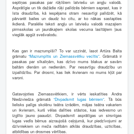
septiņas pasakas par rūķīšiem latviešu un angļu valodā.
Asprātīgie un tik dažādie rūķi palīdzēs bērniem saprast, kas ir
īsta draudzība, kā iespējams otram nesavtīgi palīdzēt, kā
pārvarēt bailes un daudz ko citu, ar ko nākas sastapties
ikdienā. Paralēlie teksti angļu un latviešu valodā mazajiem
pirmsskolas un jaunākajiem skolas vecuma lasītājiem ļaus
vieglāk apgūt svešvalodu.
Kas gan ir mazrumpīši? To var uzzināt, lasot Artūra Balta
grāmatu
“Mazrumpītis un Ziemassvētku vecītis”
. Grāmatā ir
pasakas par sīkaliņām, kas dzīvo mums blakus ar savām
baltām dienām un nedienām. Par nesavtīgu draudzību un
izpalīdzību. Par drosmi, kas liek ikvienam no mums kļūt par
varoni.
Gatavojoties Ziemassvētkiem, ir vērts ieskatīties Andra
Niedzviedza grāmatā
“Divpadsmit lugas bērniem”
. Tā būs
lielisks palīgs skolēnu teātra izrādēm, mājas teātra vakariem
un ikvienam, kurš vēlas dalīties stāstos, kas iedvesmo un
izglīto jauno paaudzi. Divpadsmit asprātīgas un sirsnīgas
lugas vedīs bērnus aizraujošā ceļojumā, kur piedzīvojumi ar
dzīvniekiem un meža radībām atklās draudzības, uzticības,
atbildības un drosmes vērtības.