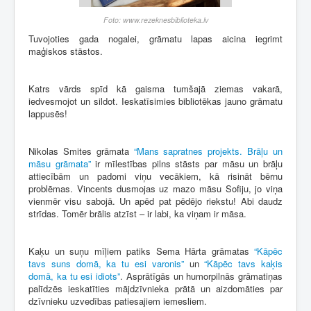
Foto: www.rezeknesbiblioteka.lv
Tuvojoties gada nogalei, grāmatu lapas aicina iegrimt
maģiskos stāstos.
Katrs vārds spīd kā gaisma tumšajā ziemas vakarā,
iedvesmojot un sildot. Ieskatīsimies bibliotēkas jauno grāmatu
lappusēs!
Nikolas Smites grāmata
“Mans sapratnes projekts. Brāļu un
māsu grāmata”
ir mīlestības pilns stāsts par māsu un brāļu
attiecībām un padomi viņu vecākiem, kā risināt bērnu
problēmas. Vincents dusmojas uz mazo māsu Sofiju, jo viņa
vienmēr visu sabojā. Un apēd pat pēdējo riekstu! Abi daudz
strīdas. Tomēr brālis atzīst – ir labi, ka viņam ir māsa.
Kaķu un suņu mīļiem patiks Sema Hārta grāmatas
“Kāpēc
tavs suns domā, ka tu esi varonis”
un
“Kāpēc tavs kaķis
domā, ka tu esi idiots”
. Asprātīgās un humorpilnās grāmatiņas
palīdzēs ieskatīties mājdzīvnieka prātā un aizdomāties par
dzīvnieku uzvedības patiesajiem iemesliem.