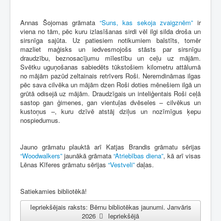
Annas Šojomas grāmata
“Suns, kas sekoja zvaigznēm”
ir
viena no tām, pēc kuru izlasīšanas sirdi vēl ilgi silda droša un
sirsnīga sajūta. Uz patiesiem notikumiem balstīts, tomēr
mazliet maģisks un iedvesmojošs stāsts par sirsnīgu
draudzību, beznosacījumu mīlestību un ceļu uz mājām.
Svētku uguņošanas sabiedēts tūkstošiem kilometru attālumā
no mājām pazūd zeltainais retrīvers Roši. Neremdināmas ilgas
pēc sava cilvēka un mājām dzen Roši doties mēnešiem ilgā un
grūtā odisejā uz mājām. Draudzīgais un inteliģentais Roši ceļā
sastop gan ģimenes, gan vientuļas dvēseles – cilvēkus un
kustoņus –, kuru dzīvē atstāj dziļus un nozīmīgus ķepu
nospiedumus.
Jauno grāmatu plauktā arī Katjas Brandis grāmatu sērijas
“Woodwalkers”
jaunākā grāmata
“Atriebības diena”
, kā arī visas
Lēnas Kīferes grāmatu sērijas
“Vestveli”
daļas.
Satiekamies bibliotēkā!
Iepriekšējais raksts: Bērnu bibliotēkas jaunumi. Janvāris
2026
Iepriekšējā