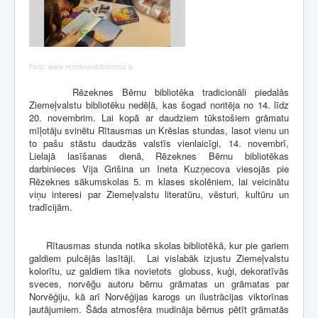
Foto: www.rezeknesbiblioteka.lv
Rēzeknes Bērnu bibliotēka tradicionāli piedalās
Ziemeļvalstu bibliotēku nedēļā, kas šogad noritēja no 14. līdz
20. novembrim. Lai kopā ar daudziem tūkstošiem grāmatu
mīļotāju svinētu Rītausmas un Krēslas stundas, lasot vienu un
to pašu stāstu daudzās valstīs vienlaicīgi, 14. novembrī,
Lielajā lasīšanas dienā, Rēzeknes Bērnu bibliotēkas
darbinieces Vija Grišina un Ineta Kuzņecova viesojās pie
Rēzeknes sākumskolas 5. m klases skolēniem, lai veicinātu
viņu interesi par Ziemeļvalstu literatūru, vēsturi, kultūru un
tradīcijām.
Rītausmas stunda notika skolas bibliotēkā, kur pie gariem
galdiem pulcējās lasītāji. Lai vislabāk izjustu Ziemeļvalstu
kolorītu, uz galdiem tika novietots globuss, kuģi, dekoratīvās
sveces, norvēğu autoru bērnu grāmatas un grāmatas par
Norvēģiju, kā arī Norvēģijas karogs un ilustrācijas viktorīnas
jautājumiem. Šāda atmosfēra mudināja bērnus pētīt grāmatās