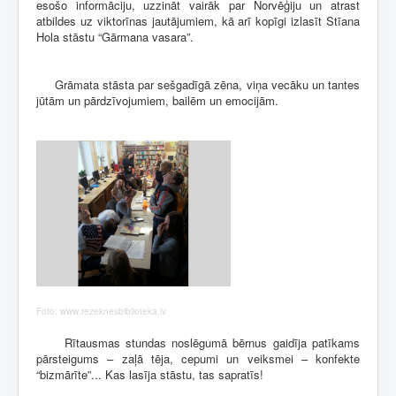
esošo informāciju, uzzināt vairāk par Norvēģiju un atrast
atbildes uz viktorīnas jautājumiem, kā arī kopīgi izlasīt Stīana
Hola stāstu “Gārmana vasara”.
Grāmata stāsta par sešgadīgā zēna, viņa vecāku un tantes
jūtām un pārdzīvojumiem, bailēm un emocijām.
Foto: www.rezeknesbiblioteka.lv
Rītausmas stundas noslēgumā bērnus gaidīja patīkams
pārsteigums – zaļā tēja, cepumi un veiksmei – konfekte
“bizmārīte”... Kas lasīja stāstu, tas sapratīs!