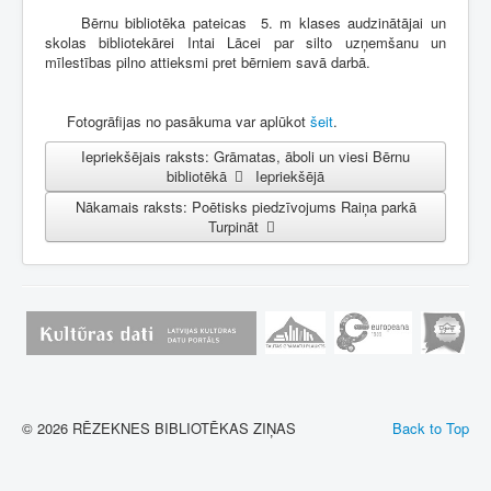
Bērnu bibliotēka pateicas 5. m klases audzinātājai un
skolas bibliotekārei Intai Lācei par silto uzņemšanu un
mīlestības pilno attieksmi pret bērniem savā darbā.
Fotogrāfijas no pasākuma var aplūkot
šeit
.
Iepriekšējais raksts: Grāmatas, āboli un viesi Bērnu
bibliotēkā
Iepriekšējā
Nākamais raksts: Poētisks piedzīvojums Raiņa parkā
Turpināt
© 2026 RĒZEKNES BIBLIOTĒKAS ZIŅAS
Back to Top