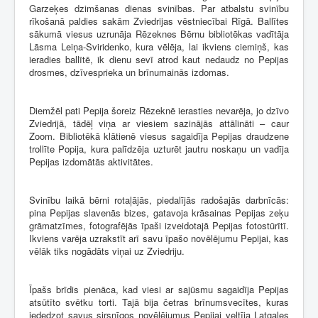
Garzeķes dzimšanas dienas svinības. Par atbalstu svinību
rīkošanā paldies sakām Zviedrijas vēstniecībai Rīgā. Ballītes
sākumā viesus uzrunāja Rēzeknes Bērnu bibliotēkas vadītāja
Lāsma Leiņa-Sviridenko, kura vēlēja, lai ikviens ciemiņš, kas
ieradies ballītē, ik dienu sevī atrod kaut nedaudz no Pepijas
drosmes, dzīvesprieka un brīnumainās izdomas.
Diemžēl pati Pepija šoreiz Rēzeknē ierasties nevarēja, jo dzīvo
Zviedrijā, tādēļ viņa ar viesiem sazinājās attālināti – caur
Zoom. Bibliotēkā klātienē viesus sagaidīja Pepijas draudzene
trollīte Popija, kura palīdzēja uzturēt jautru noskaņu un vadīja
Pepijas izdomātās aktivitātes.
Svinību laikā bērni rotaļājās, piedalījās radošajās darbnīcās:
pina Pepijas slavenās bizes, gatavoja krāsainas Pepijas zeķu
grāmatzīmes, fotografējās īpaši izveidotajā Pepijas fotostūrītī.
Ikviens varēja uzrakstīt arī savu īpašo novēlējumu Pepijai, kas
vēlāk tiks nogādāts viņai uz Zviedriju.
Īpašs brīdis pienāca, kad viesi ar sajūsmu sagaidīja Pepijas
atsūtīto svētku torti. Tajā bija četras brīnumsvecītes, kuras
iededzot savus sirsnīgos novēlējumus Pepijai veltīja Latgales