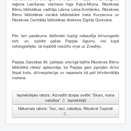
reģiona Lasīšanas vēstnese Inga Kaļva-Miņina, Rēzeknes
Bērnu bibliotēkas vadītāja Lāsma Leiņa-Sviridenko, Rēzeknes
Bērnu bibliotēkas vecākā bibliotekāre Ineta Kuzņecova un
Rēzeknes Centrālās bibliotēkas direktore Zigrīda Gorsvāne.
Pēc tam pasākuma dalībnieki kopīgi nobaudīja brīnumgardo
torti, un, izpildot pašas Pepijas lūgumu, visi kopā
nofotografējās, lai kopbildi nosūtītu viņai uz Zviedriju.
Pepijas Garzeķes 80. jubilejas sirsnīgā ballīte Rēzeknes Bērnu
bibliotēkā vēlreiz apliecināja, ka Pepijas gars joprojām dzīvo
tikpat košs, dzīvespriecīgs un neparasts kā pati brīvdomātāja
meitene.
Iepriekšējais raksts: Aizvadīti dzejas svētki “Skani, mana
valodiņa”
Iepriekšējā
Nākamais raksts: Teci, teci, valodiņa, Rēzeknē
Turpināt