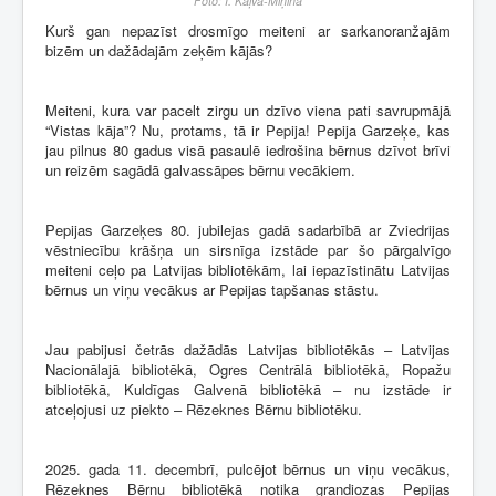
Foto: I. Kaļva-Miņina
Kurš gan nepazīst drosmīgo meiteni ar sarkanoranžajām
bizēm un dažādajām zeķēm kājās?
Meiteni, kura var pacelt zirgu un dzīvo viena pati savrupmājā
“Vistas kāja”? Nu, protams, tā ir Pepija! Pepija Garzeķe, kas
jau pilnus 80 gadus visā pasaulē iedrošina bērnus dzīvot brīvi
un reizēm sagādā galvassāpes bērnu vecākiem.
Pepijas Garzeķes 80. jubilejas gadā sadarbībā ar Zviedrijas
vēstniecību krāšņa un sirsnīga izstāde par šo pārgalvīgo
meiteni ceļo pa Latvijas bibliotēkām, lai iepazīstinātu Latvijas
bērnus un viņu vecākus ar Pepijas tapšanas stāstu.
Jau pabijusi četrās dažādās Latvijas bibliotēkās – Latvijas
Nacionālajā bibliotēkā, Ogres Centrālā bibliotēkā, Ropažu
bibliotēkā, Kuldīgas Galvenā bibliotēkā – nu izstāde ir
atceļojusi uz piekto – Rēzeknes Bērnu bibliotēku.
2025. gada 11. decembrī, pulcējot bērnus un viņu vecākus,
Rēzeknes Bērnu bibliotēkā notika grandiozas Pepijas