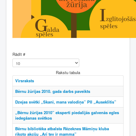
Rādīt #
Rakstu tabula
Virsraksts
Bērnu žūrijas 2010. gada darbs paveikts
Dzejas svētki „Skani, mana valodiņa” PII „Auseklītis”
„Bērnu žūrijas 2010” eksperti piedalījās galvenās egles
iedegšanas svētkos
Bērnu bibliotēka atbalsta Rēzeknes Māmiņu kluba
rīkoto akciju „Arī tev ir mamma”