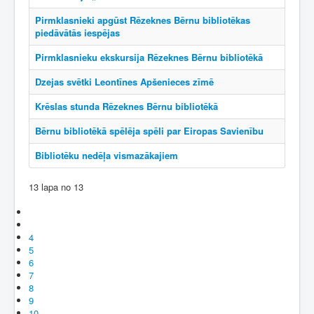
Pirmklasnieki apgūst Rēzeknes Bērnu bibliotēkas
piedāvātās iespējas
Pirmklasnieku ekskursija Rēzeknes Bērnu bibliotēkā
Dzejas svētki Leontīnes Apšenieces zīmē
Krēslas stunda Rēzeknes Bērnu bibliotēkā
Bērnu bibliotēkā spēlēja spēli par Eiropas Savienību
Bibliotēku nedēļa vismazākajiem
13 lapa no 13
4
5
6
7
8
9
10