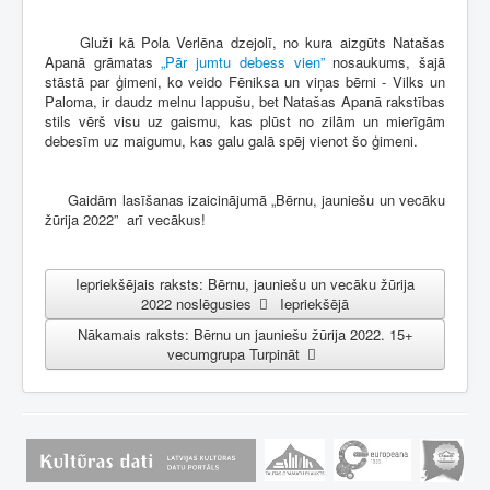
Gluži kā Pola Verlēna dzejolī, no kura aizgūts Natašas
Apanā grāmatas
„Pār jumtu debess vien”
nosaukums, šajā
stāstā par ģimeni, ko veido Fēniksa un viņas bērni - Vilks un
Paloma, ir daudz melnu lappušu, bet Natašas Apanā rakstības
stils vērš visu uz gaismu, kas plūst no zilām un mierīgām
debesīm uz maigumu, kas galu galā spēj vienot šo ģimeni.
Gaidām lasīšanas izaicinājumā „Bērnu, jauniešu un vecāku
žūrija 2022” arī vecākus!
Iepriekšējais raksts: Bērnu, jauniešu un vecāku žūrija
2022 noslēgusies
Iepriekšējā
Nākamais raksts: Bērnu un jauniešu žūrija 2022. 15+
vecumgrupa
Turpināt