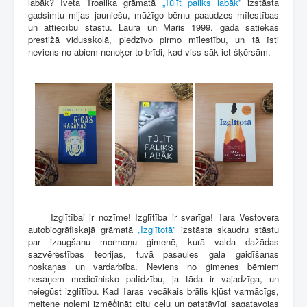
labāk? Iveta Troalika grāmatā
„Tūlīt paliks labāk”
izstāsta
gadsimtu mijas jauniešu, mūžīgo bērnu paaudzes mīlestības
un attiecību stāstu. Laura un Māris 1999. gadā satiekas
prestižā vidusskolā, piedzīvo pirmo mīlestību, un tā īsti
neviens no abiem nenoķer to brīdi, kad viss sāk iet šķērsām.
Izglītībai ir nozīme! Izglītība ir svarīga! Tara Vestovera
autobiogrāfiskajā grāmatā
„Izglītotā”
izstāsta skaudru stāstu
par izaugšanu mormoņu ģimenē, kurā valda dažādas
sazvērestības teorijas, tuvā pasaules gala gaidīšanas
noskaņas un vardarbība. Neviens no ģimenes bērniem
nesaņem medicīnisko palīdzību, ja tāda ir vajadzīga, un
neiegūst izglītību. Kad Taras vecākais brālis kļūst varmācīgs,
meitene nolemj izmēģināt citu ceļu un patstāvīgi sagatavojas