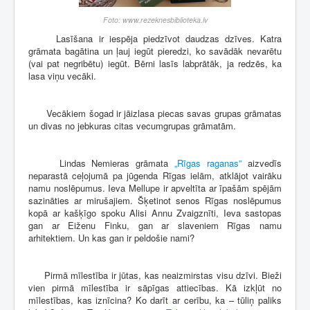
Foto: www.rezeknesbiblioteka.lv
Lasīšana ir iespēja piedzīvot daudzas dzīves. Katra
grāmata bagātina un ļauj iegūt pieredzi, ko savādāk nevarētu
(vai pat negribētu) iegūt. Bērni lasīs labprātāk, ja redzēs, ka
lasa viņu vecāki.
Vecākiem šogad ir jāizlasa piecas savas grupas grāmatas
un divas no jebkuras citas vecumgrupas grāmatām.
Lindas Nemieras grāmata
„Rīgas raganas”
aizvedīs
neparastā ceļojumā pa jūgenda Rīgas ielām, atklājot vairāku
namu noslēpumus. Ieva Mellupe ir apveltīta ar īpašām spējām
sazināties ar mirušajiem. Šķetinot senos Rīgas noslēpumus
kopā ar kašķīgo spoku Alisi Annu Zvaigznīti, Ieva sastopas
gan ar Eiženu Finku, gan ar slaveniem Rīgas namu
arhitektiem. Un kas gan ir peldošie nami?
Pirmā mīlestība ir jūtas, kas neaizmirstas visu dzīvi. Bieži
vien pirmā mīlestība ir sāpīgas attiecības. Kā izkļūt no
mīlestības, kas iznīcina? Ko darīt ar cerību, ka – tūliņ paliks