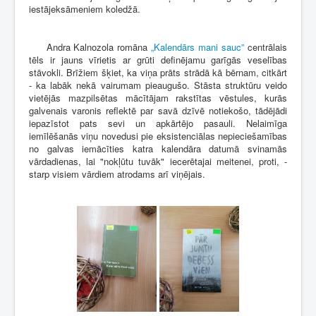
iestājeksāmeniem koledžā.
Andra Kalnozola romāna
„Kalendārs mani sauc”
centrālais
tēls ir jauns vīrietis ar grūti definējamu garīgās veselības
stāvokli. Brīžiem šķiet, ka viņa prāts strādā kā bērnam, citkārt
- ka labāk nekā vairumam pieaugušo. Stāsta struktūru veido
vietējās mazpilsētas mācītājam rakstītas vēstules, kurās
galvenais varonis reflektē par savā dzīvē notiekošo, tādējādi
iepazīstot pats sevi un apkārtējo pasauli. Nelaimīga
iemīlēšanās viņu novedusi pie eksistenciālas nepieciešamības
no galvas iemācīties katra kalendāra datumā svinamās
vārdadienas, lai "nokļūtu tuvāk" iecerētajai meitenei, proti, -
starp visiem vārdiem atrodams arī viņējais.