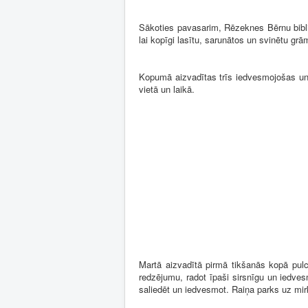
Sākoties pavasarim, Rēzeknes Bērnu biblio
lai kopīgi lasītu, sarunātos un svinētu grā
Kopumā aizvadītas trīs iedvesmojošas un 
vietā un laikā.
Martā aizvadītā pirmā tikšanās kopā pulc
redzējumu, radot īpaši sirsnīgu un iedves
saliedēt un iedvesmot. Raiņa parks uz mirk