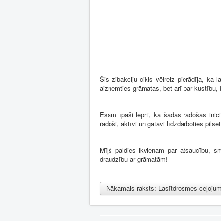
Šis zibakciju cikls vēlreiz pierādīja, ka
aizņemties grāmatas, bet arī par kustību,
Esam īpaši lepni, ka šādas radošas inicia
radoši, aktīvi un gatavi līdzdarboties pils
Mīļš paldies ikvienam par atsaucību, sma
draudzību ar grāmatām!
Nākamais raksts: Lasītdrosmes ceļojum