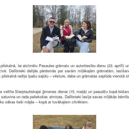
s pilskalnā, lai atzīmētu Pasaules grāmatu un autortiesību dienu (23. aprīlī)
dzīvē. Dalībnieki dalījās pārdomās par savām mīļākajām grāmatām, lasīšan
s pilskalnā radīja īpašu sajūtu – vēsture, daba un grāmatas saplūda vienotā s
ja veltīta Starptautiskajai ģimenes dienai (15. maijā) un paaudžu kopā būš
s satuvina un rada paliekošas atmiņas. Dalībnieki lasīja savas mīļākās bērnīb
ieks sākas tieši mājās – kopā ar tuvākajiem cilvēkiem.