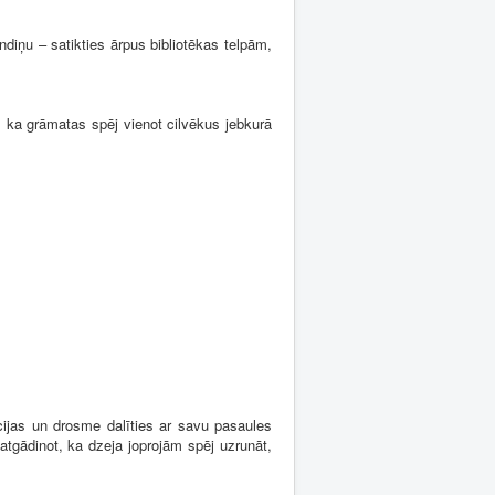
diņu – satikties ārpus bibliotēkas telpām,
 ka grāmatas spēj vienot cilvēkus jebkurā
cijas un drosme dalīties ar savu pasaules
atgādinot, ka dzeja joprojām spēj uzrunāt,