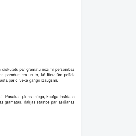
 un diskutētu par grāmatu nozīmi personības
as paradumiem un to, kā literatūra palīdz
tāstā par cilvēka garīgo izaugsmi.
anai. Pasakas pirms miega, kopīga lasīšana
as grāmatas, dalījās stāstos par lasīšanas