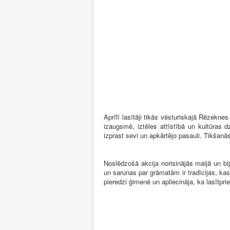
Aprīlī lasītāji tikās vēsturiskajā Rēzekne
izaugsmē, iztēles attīstībā un kultūras 
izprast sevi un apkārtējo pasauli. Tikšanā
Noslēdzošā akcija norisinājās maijā un bi
un sarunas par grāmatām ir tradīcijas, ka
pieredzi ģimenē un apliecināja, ka lasītpr