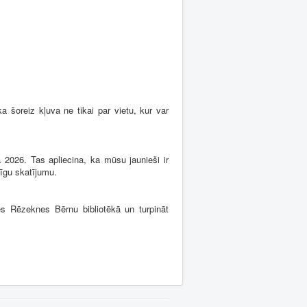
a šoreiz kļuva ne tikai par vietu, kur var
a 2026. Tas apliecina, ka mūsu jaunieši ir
nīgu skatījumu.
ies Rēzeknes Bērnu bibliotēkā un turpināt