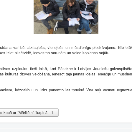
 lasīšana var būt aizraujošs, vienojošs un mūsdienīgs piedzīvojums. Bibliotēk
 kas iziet pilsētvidē, iedvesmo sarunām un veido kopienas sajūtu.
tīvas uzplaukst tieši laikā, kad Rēzekne ir Latvijas Jauniešu galvaspilsēt
ētas kultūras dzīves veidošanā, ienesot tajā jaunas idejas, enerģiju un mūsdie
idiem, līdzdalību un līdzi paņemto lasītprieku! Visi mīļi aicināti iegriezt
s kopā ar “Mārītēm”
Turpināt