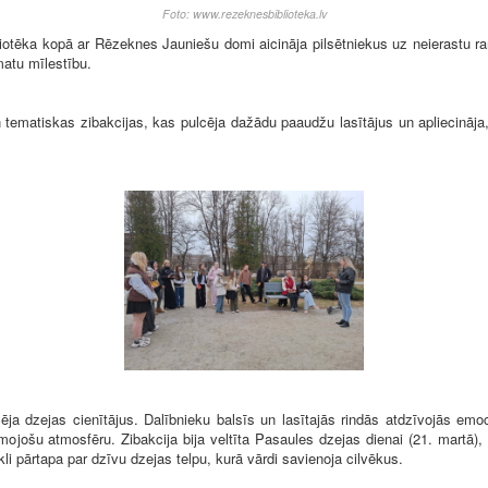
Foto: www.rezeknesbiblioteka.lv
tēka kopā ar Rēzeknes Jauniešu domi aicināja pilsētniekus uz neierastu ran
matu mīlestību.
tematiskas zibakcijas, kas pulcēja dažādu paaudžu lasītājus un apliecināja,
ēja dzejas cienītājus. Dalībnieku balsīs un lasītajās rindās atdzīvojās emo
mojošu atmosfēru. Zibakcija bija veltīta Pasaules dzejas dienai (21. martā), 
li pārtapa par dzīvu dzejas telpu, kurā vārdi savienoja cilvēkus.