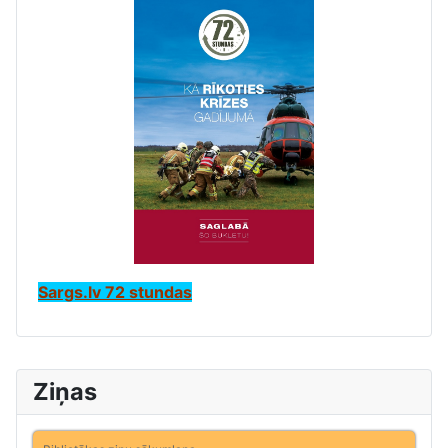
Sargs.lv 72 stundas
Ziņas