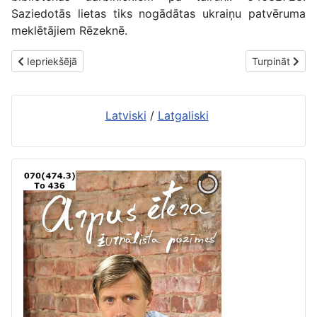
Saziedotās lietas tiks nogādātas ukraiņu patvēruma
meklētājiem Rēzeknē.
Iepriekšējais raksts: 2023. gads ienesis pārmaiņas arī 2. bibliot
Nākamais rakst
Iepriekšējā
Turpināt
Latviski
/
Latgaliski