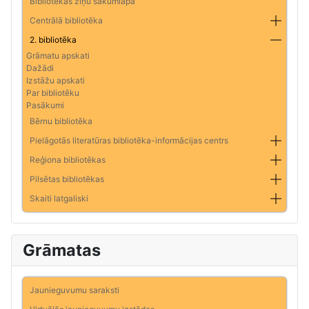
Bibliotēkas ziņu sākumlapa
Centrālā bibliotēka
2. bibliotēka
Grāmatu apskati
Dažādi
Izstāžu apskati
Par bibliotēku
Pasākumi
Bērnu bibliotēka
Pielāgotās literatūras bibliotēka-informācijas centrs
Reģiona bibliotēkas
Pilsētas bibliotēkas
Skaiti latgaliski
Grāmatas
Jaunieguvumu saraksti