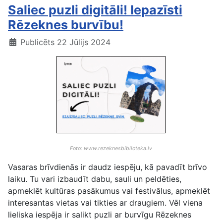
Saliec puzli digitāli! Iepazīsti
Rēzeknes burvību!
Publicēts 22 Jūlijs 2024
Foto: www.rezeknesbiblioteka.lv
Vasaras brīvdienās ir daudz iespēju, kā pavadīt brīvo
laiku. Tu vari izbaudīt dabu, sauli un peldēties,
apmeklēt kultūras pasākumus vai festivālus, apmeklēt
interesantas vietas vai tikties ar draugiem. Vēl viena
lieliska iespēja ir salikt puzli ar burvīgu Rēzeknes