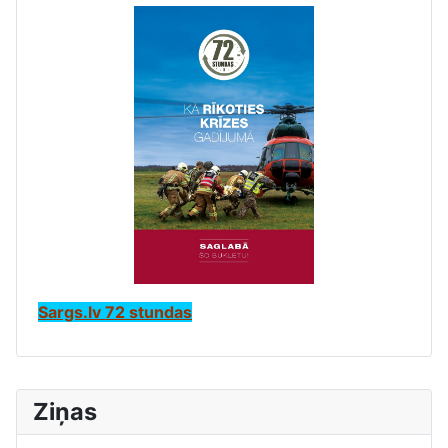
Sargs.lv 72 stundas
Ziņas