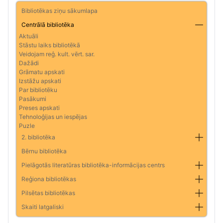
Bibliotēkas ziņu sākumlapa
Centrālā bibliotēka
Aktuāli
Stāstu laiks bibliotēkā
Veidojam reģ. kult. vērt. sar.
Dažādi
Grāmatu apskati
Izstāžu apskati
Par bibliotēku
Pasākumi
Preses apskati
Tehnoloģijas un iespējas
Puzle
2. bibliotēka
Bērnu bibliotēka
Pielāgotās literatūras bibliotēka-informācijas centrs
Reģiona bibliotēkas
Pilsētas bibliotēkas
Skaiti latgaliski