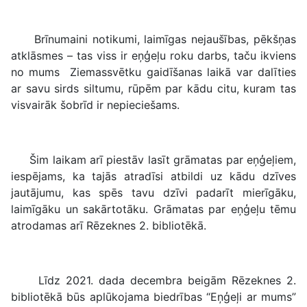
Brīnumaini notikumi, laimīgas nejaušības, pēkšņas
atklāsmes – tas viss ir eņģeļu roku darbs, taču ikviens
no mums Ziemassvētku gaidīšanas laikā var dalīties
ar savu sirds siltumu, rūpēm par kādu citu, kuram tas
visvairāk šobrīd ir nepieciešams.
Šim laikam arī piestāv lasīt grāmatas par eņģeļiem,
iespējams, ka tajās atradīsi atbildi uz kādu dzīves
jautājumu, kas spēs tavu dzīvi padarīt mierīgāku,
laimīgāku un sakārtotāku. Grāmatas par eņģeļu tēmu
atrodamas arī Rēzeknes 2. bibliotēkā.
Līdz 2021. dada decembra beigām Rēzeknes 2.
bibliotēkā būs aplūkojama biedrības “Eņģeļi ar mums”