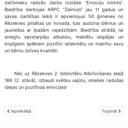
dalībnieku radošo darbu izstāde “Emociju mirklis”.
Biedrība darbojas ARPC “Zeimuļs” jau 11 gadus un
savas darbības laikā ir apvienojusi 50 ģimenes no
Rēzeknes pilsētas un novada, kas audzina bērnus un
jauniešus ar īpašām vajadzībām. Biedrība strādā, lai
sniegtu savstarpēju atbalstu, meklētu iespējas un
kopīgiem spēkiem pozitīvi ietekmētu un mainītu savu
un bērnu dzīves kvalitāti.
Nāc uz Rēzeknes 2. bibliotēku Atbrīvošanas alejā
166 (2. stāvā), izbaudi svētku sajūtu, smelies radošas
idejas un pozitīvas emocijas!
Iepriekšējais raksts: Arī 2. bibliotēkā skatāma L. Kotas jubilejai ve
Nākamais raks
Iepriekšējā
Turpināt