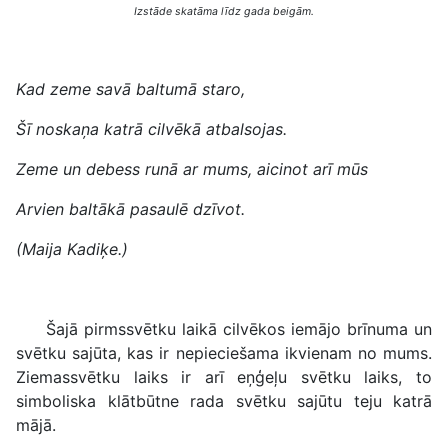
Izstāde skatāma līdz gada beigām.
Kad zeme savā baltumā staro,
Šī noskaņa katrā cilvēkā atbalsojas.
Zeme un debess runā ar mums, aicinot arī mūs
Arvien baltākā pasaulē dzīvot.
(Maija Kadiķe.)
Šajā pirmssvētku laikā cilvēkos iemājo brīnuma un
svētku sajūta, kas ir nepieciešama ikvienam no mums.
Ziemassvētku laiks ir arī eņģeļu svētku laiks, to
simboliska klātbūtne rada svētku sajūtu teju katrā
mājā.