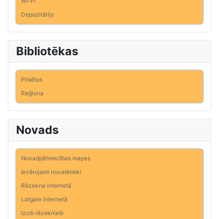
Wi-Fi
Depozitārijs
Bibliotēkas
Pilsētas
Reģiona
Novads
Novadpētniecības mapes
Ievērojami novadnieki
Rēzekne internetā
Latgale internetā
Izcili rēzeknieši