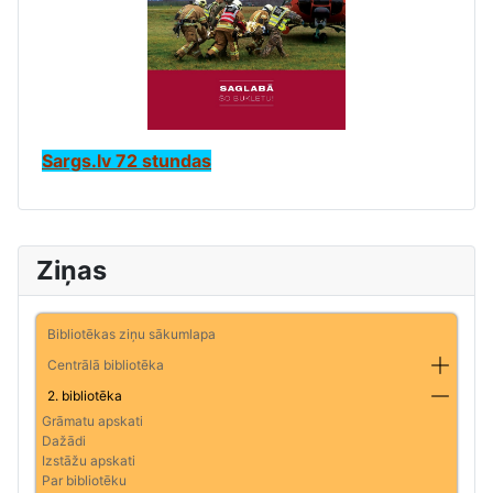
Sargs.lv 72 stundas
Ziņas
Bibliotēkas ziņu sākumlapa
Centrālā bibliotēka
2. bibliotēka
Grāmatu apskati
Dažādi
Izstāžu apskati
Par bibliotēku