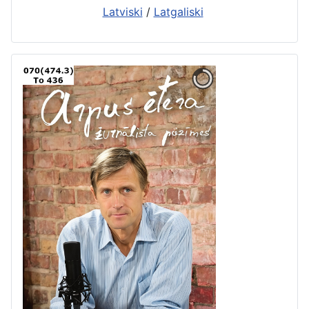
Latviski
/
Latgaliski