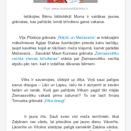
Foto: www.rezeknesbiblioteka.lv
Ielūkojies Bērnu bibliotēkā! Mums ir vairākas jaunas
grāmatas, kas palīdzēs īsināt brīvdienu garos vakarus.
Viļa Plūdoņa grāmata
„Rūķīši un Mežavecis”
ar krāšņajām
mākslinieces Agijas Stakas ilustrācijām priecēs katru lasītāju,
ļaujot kavēties kopā ar rūķīšiem meža klajumā, kamēr parādās
Mežavecis… Savukārt Mauri Kunnasa grāmata
„Ziemassvētku
vecīša ziemas brīvdienas”
stāsta par Ziemassvētku vecīša
atpūtu pēc tam, kad ir izdalītas dāvanas bērniem.
Vilks ir savainojies, slidojot uz dīķa. Viņš sauc palīgos
savus draugus – Lāci un Lapsu, taču tie ir aizņemti ar savām
lietām un nenāk. Kurš gan palīdzēs Vilkam pagūt tikt mājās
Ziemassvētku vakarā pirms satumst? To var lasīt Ilmara
Tomuska grāmatā
„Vilka draugi”
.
Ir jauns rīts, Sauli sveic visi meža iemītnieki, tikai
Zaķēnam nav vārdu, lai priecātos par jauno dienu. Vāverīte,
Lācenīte un Vilcēns steidzas palīgā sameklēt Zaķēna vārdus.