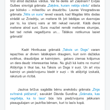
Viņi atrod dažādus vārdus. Vai tie derēs arī Zaķēnam? Evijas
Gulbes sirsnīgā grāmata
„Zaķēns, kuram nebija vārdu”
stāsta
par būtisko – mīlestību un draudzību. Lauras Vinogradovas
grāmata
„Tētis un suns”
ieved vasarā, kad Magdas tētis dodas
strādāt uz Zviedriju, un meitene tik ļoti bēdājas un dusmojas
par to, ka izlemj vairs ar tēti nekad nerunāt. Kādā dienā
meitene atrod suni. Suns mazliet remdē meitenes skumjas,
bet tad notiek negadījums un… Tālākos notikumus lasiet
grāmatā!
Kadri Hinrikusas grāmatā
„Taksis un Dogs”
varam
iepazīties ar diviem labākajiem draugiem, kuri svin dažādus
svētkus, draudzējas ar kaimiņiem, gatavo ziemas krājumus
un dara daudz interesantas lietas. Nu gluži kā katrs no mums!
Atšķirīgs ir tikai tas, ka Taksis un Dogs ir suņi. Un arī viņu
kaimiņi un piedzīvojumu biedri ir suņi – tik atšķirīgi izskatā,
raksturā un rīcībā.
Jautrus brīžus sagādās bērnu anekdošu grāmata
„Zirgs
svītrainā pidžamā”
, savukārt Dāvida Sundīna
„Grāmata, kas
negribēja, ka to lasa”
būs īsts piedzīvojums jebkuram
pieaugušajam un jautrība bērnam, kuri to lasīs kopā.