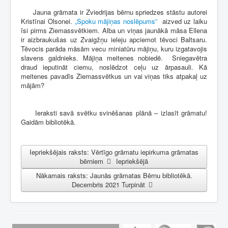
Jauna grāmata ir Zviedrijas bērnu spriedzes stāstu autorei
Kristīnai Olsonei.
„Spoku mājiņas noslēpums”
aizved uz laiku
īsi pirms Ziemassvētkiem. Alba un viņas jaunākā māsa Ellena
ir aizbraukušas uz Zvaigžņu ieleju apciemot tēvoci Baltsaru.
Tēvocis parāda māsām vecu miniatūru mājiņu, kuru izgatavojis
slavens galdnieks. Mājiņa meitenes nobiedē. Sniegavētra
draud ieputināt ciemu, noslēdzot ceļu uz ārpasauli. Kā
meitenes pavadīs Ziemassvētkus un vai viņas tiks atpakaļ uz
mājām?
Ieraksti savā svētku svinēšanas plānā – izlasīt grāmatu!
Gaidām bibliotēkā.
Iepriekšējais raksts: Vērtīgo grāmatu iepirkuma grāmatas
bērniem
Iepriekšējā
Nākamais raksts: Jaunās grāmatas Bērnu bibliotēkā.
Decembris 2021
Turpināt