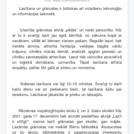
Foto: www.rezeknesbiblioteka.lv
Lasīšana un grāmatas ir būtiskas arī mūsdienu tehnoloģiju
un informācijas laikmetā.
Izlasītās grāmatas atstāj „pēdas” un veido personību, līdz
ar to ir svarīgi lasīt jau agrā bērnībā, no sākuma kopā ar
vecākiem, vēlāk arī bērnam vienam pašam. Regulāri lasot, tiek
trenēta atmiņa, attīstīta fantāzija, veidojas bagāts vārdu
krājums, cilvēks mācās domāt, analizēt, apgūst pieredzi un
cilvēku savstarpējās attiecības. Lasot tiek veicināta asociatīvā
un loģiskā domāšana, uzmanība. Tāpat lasīšana attīsta
empātiju, palīdz tikt galā ar stresu un nomierina.
Ikdienas lasīšana var ilgt 10–15 minūtes. Svarīgi to darīt
katru dienu vai arī pietiekami bieži, lai lasīšana kļūtu par
ieradumu. Lasīšanai jāsaistās ar prieku un labsajūtu.
Rēzeknes vispārizglītojošo skolu 2. un 3. klašu skolēni līdz
2021. gada 17. decembrim tiek aicināti piedalīties akcijā „Lasīt
ir stilīgi!”, rosinot lasīt grāmatas gan skolās, gan mājās.
Lasāmās grāmatas var meklēt Bērnu bibliotēkā. Atsaucoties
uz šo akciju, bibliotekāres ir sagatavojušas interesantu