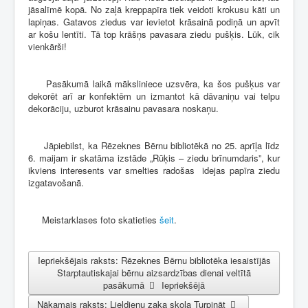
jāsalīmē kopā. No zaļā kreppapīra tiek veidoti krokusu kāti un
lapiņas. Gatavos ziedus var ievietot krāsainā podiņā un apvīt
ar košu lentīti. Tā top krāšņs pavasara ziedu pušķis. Lūk, cik
vienkārši!
Pasākumā laikā māksliniece uzsvēra, ka šos pušķus var
dekorēt arī ar konfektēm un izmantot kā dāvaniņu vai telpu
dekorāciju, uzburot krāsainu pavasara noskaņu.
Jāpiebilst, ka Rēzeknes Bērnu bibliotēkā no 25. aprīļa līdz
6. maijam ir skatāma izstāde „Rūķis – ziedu brīnumdaris”, kur
ikviens interesents var smelties radošas idejas papīra ziedu
izgatavošanā.
Meistarklases foto skatieties
šeit
.
Iepriekšējais raksts: Rēzeknes Bērnu bibliotēka iesaistījās
Starptautiskajai bērnu aizsardzības dienai veltītā
pasākumā
Iepriekšējā
Nākamais raksts: Lieldienu zaķa skola
Turpināt