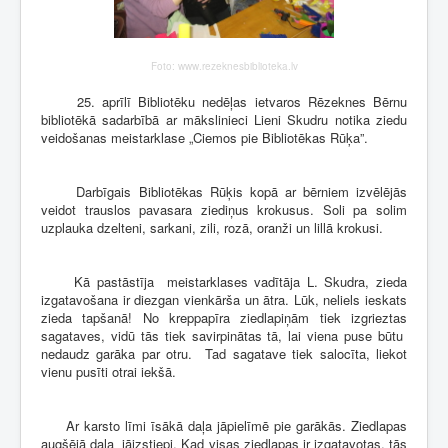
Foto: www.rezeknesbiblioteka.lv
25. aprīlī
Bibliotēku nedēļas ietvaros Rēzeknes Bērnu
bibliotēkā
sadarbībā ar mākslinieci Lieni Skudru notika ziedu
veidošanas meistarklase „Ciemos pie Bibliotēkas Rūķa”.
Darbīgais Bibliotēkas Rūķis kopā ar bērniem izvēlējās
veidot trauslos pavasara ziediņus krokusus. Soli pa solim
uzplauka dzelteni, sarkani, zili, rozā, oranži un lillā krokusi.
Kā pastāstīja meistarklases vadītāja L. Skudra, zieda
izgatavošana ir diezgan vienkārša un ātra. Lūk, neliels ieskats
zieda tapšanā! No kreppapīra ziedlapiņām tiek izgrieztas
sagataves, vidū tās tiek savirpinātas tā, lai viena puse būtu
nedaudz garāka par otru. Tad sagatave tiek salocīta, liekot
vienu pusīti otrai iekšā.
Ar karsto līmi īsākā daļa jāpielīmē pie garākās. Ziedlapas
augšējā daļa jāizstiepj. Kad visas ziedlapas ir izgatavotas, tās