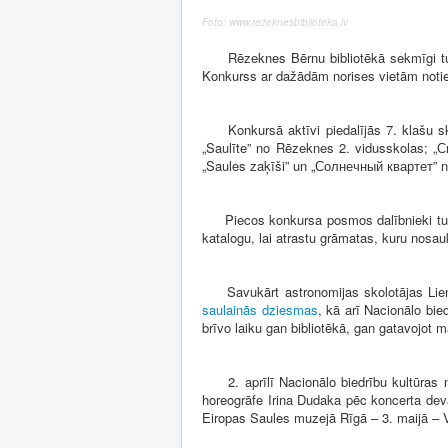
Foto: www.rezeknesbiblioteka.lv
Rēzeknes Bērnu bibliotēkā sekmīgi turpin
Konkurss ar dažādām norises vietām noti
Konkursā aktīvi piedalījās 7. klašu sk
„Saulīte” no Rēzeknes 2. vidusskolas; „
„Saules zaķīši” un „Солнечный квартет” no
Piecos konkursa posmos dalībnieki tuvā
katalogu, lai atrastu grāmatas, kuru nosau
Savukārt astronomijas skolotājas Lienas
saulainās dziesmas
, kā arī Nacionālo bi
brīvo laiku gan bibliotēkā, gan gatavojot 
2. aprīlī Nacionālo biedrību kultūras 
horeogrāfe Irina Dudaka pēc koncerta deva
Eiropas Saules muzejā Rīgā – 3. maijā – 