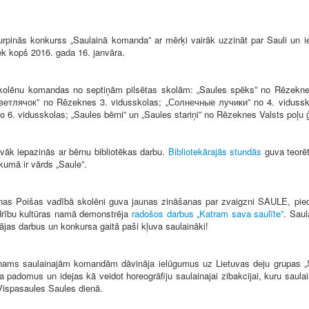
ās konkurss „Saulainā komanda” ar mērķi vairāk uzzināt par Sauli un iedeg
ek kopš 2016. gada 16. janvāra.
olēnu komandas no septiņām pilsētas skolām: „Saules spēks” no Rēzekne
Светлячок” no Rēzeknes 3. vidusskolas; „Солнечные лучики” no 4. vidusskol
 6. vidusskolas; „Saules bērni” un „Saules stariņi” no Rēzeknes Valsts poļu 
k iepazinās ar bērnu bibliotēkas darbu.
Bibliotekārajās stundās
guva teorēt
kumā ir vārds „Saule”.
 Poišas vadībā skolēni guva jaunas zināšanas par zvaigzni SAULE, piedal
edrību kultūras namā demonstrēja
radošos darbus „Katram sava saulīte”
. Saul
mājas darbus un konkursa gaitā paši kļuva saulaināki!
nams saulainajām komandām dāvināja ielūgumus uz Lietuvas deju grupas „S
 padomus un idejas kā veidot horeogrāfiju saulainajai zibakcijai, kuru saul
Vispasaules Saules dienā.