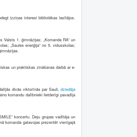
t izziņas interesi bibliotēkas lasītājos.
s Valsts 1. ģimnāzijas; „Komanda RA” un
as; „Saules enerģija” no 5. vidusskolas;
ģimnāzijas.
iskas un praktiskas zināšanas darbā ar e-
ījās divās viktorīnās par Sauli,
dziedāja
aino komandu dalībnieki lietderīgi pavadīja
MILE” koncertu. Deju grupas vadītāja un
ainā komanda gatavojas prezentēt vienīgajā