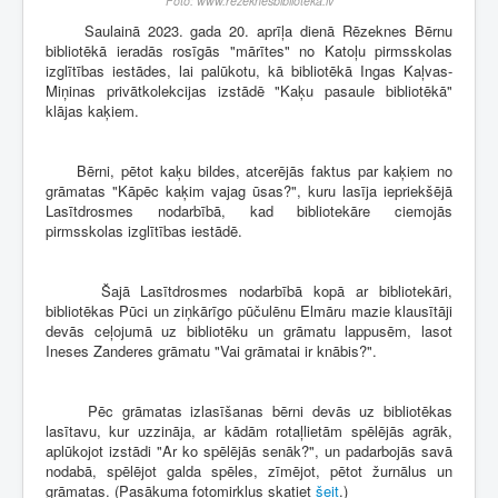
Foto: www.rezeknesbiblioteka.lv
Saulainā 2023. gada 20. aprīļa dienā Rēzeknes Bērnu
bibliotēkā ieradās rosīgās "mārītes" no Katoļu pirmsskolas
izglītības iestādes, lai palūkotu, kā bibliotēkā Ingas Kaļvas-
Miņinas privātkolekcijas izstādē "Kaķu pasaule bibliotēkā"
klājas kaķiem.
Bērni, pētot kaķu bildes, atcerējās faktus par kaķiem no
grāmatas "Kāpēc kaķim vajag ūsas?", kuru lasīja iepriekšējā
Lasītdrosmes nodarbībā, kad bibliotekāre ciemojās
pirmsskolas izglītības iestādē.
Šajā Lasītdrosmes nodarbībā kopā ar bibliotekāri,
bibliotēkas Pūci un ziņkārīgo pūčulēnu Elmāru mazie klausītāji
devās ceļojumā uz bibliotēku un grāmatu lappusēm, lasot
Ineses Zanderes grāmatu "Vai grāmatai ir knābis?".
Pēc grāmatas izlasīšanas bērni devās uz bibliotēkas
lasītavu, kur uzzināja, ar kādām rotaļlietām spēlējās agrāk,
aplūkojot izstādi "Ar ko spēlējās senāk?", un padarbojās savā
nodabā, spēlējot galda spēles, zīmējot, pētot žurnālus un
grāmatas. (Pasākuma fotomirkļus skatiet
šeit
.)