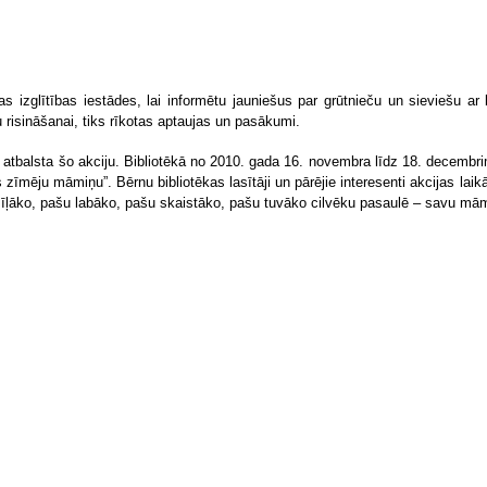
tas izglītības iestādes, lai informētu jauniešus par grūtnieču un sieviešu 
 risināšanai, tiks rīkotas aptaujas un pasākumi.
balsta šo akciju. Bibliotēkā no 2010. gada 16. novembra līdz 18. decembrim 
zīmēju māmiņu”. Bērnu bibliotēkas lasītāji un pārējie interesenti akcijas la
mīļāko, pašu labāko, pašu skaistāko, pašu tuvāko cilvēku pasaulē – savu mā