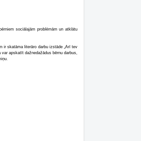
ar bērniem sociālajām problēmām un atklātu
ir skatāma literāro darbu izstāde „
Arī tev
ikā var apskatīt dažnedažādus bērnu darbus,
miņu.