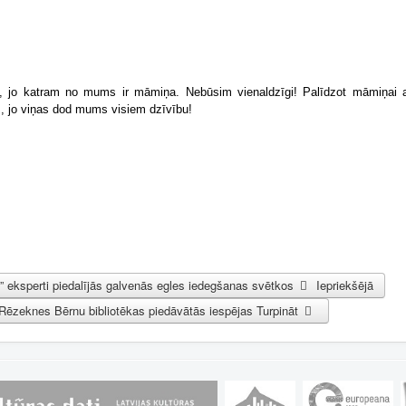
jo katram no mums ir māmiņa. Nebūsim vienaldzīgi! Palīdzot māmiņai ar
, jo viņas dod mums visiem dzīvību!
10” eksperti piedalījās galvenās egles iedegšanas svētkos
Iepriekšējā
 Rēzeknes Bērnu bibliotēkas piedāvātās iespējas
Turpināt