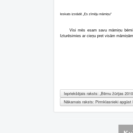
Ieskats izstādē „Es zīmēju māmiņu”
Visi mēs esam savu māmiņu bērni, 
Izturēsimies ar cieņu pret visām māmiņām
Iepriekšējais raksts: „Bērnu žūrijas 20
Nākamais raksts: Pirmklasnieki apgūst