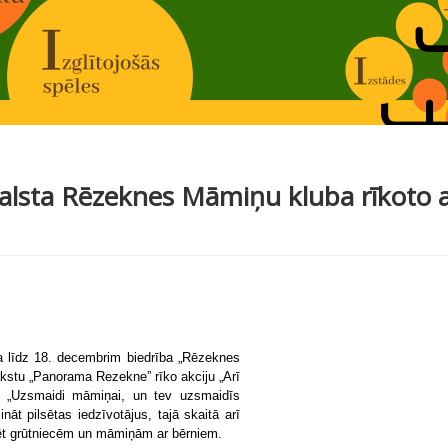
alsta Rēzeknes Māmiņu kluba rīkoto akc
 līdz 18. decembrim biedrība „Rēzeknes
akstu „Panorama Rezekne” rīko akciju „Arī
: „Uzsmaidi māmiņai, un tev uzsmaidīs
nāt pilsētas iedzīvotājus, tajā skaitā arī
dzēt grūtniecēm un māmiņām ar bērniem.