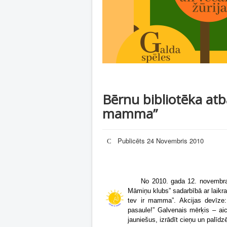
Bērnu bibliotēka atb
mamma”
Publicēts 24 Novembris 2010
No 2010. gada 12. novembra
Māmiņu klubs” sadarbībā ar laikr
tev ir mamma”. A
kcijas devīze
pasaule!”
Galvenais mērķis – aici
jauniešus, izrādīt cieņu un palī