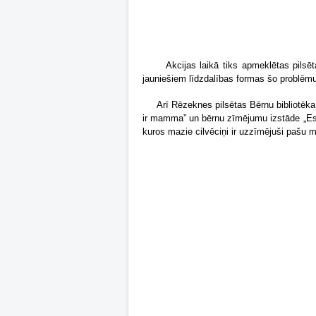
Akcijas laikā tiks apmeklētas pilsē
jauniešiem līdzdalības formas šo problēmu
Arī Rēzeknes pilsētas Bērnu bibliotēka at
ir mamma
” un bērnu zīmējumu izstāde „Es 
kuros mazie cilvēciņi ir uzzīmējuši pašu 