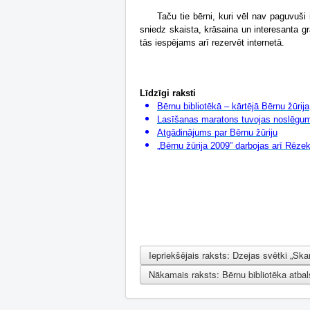
Taču tie bērni, kuri vēl nav paguvuši
sniedz skaista, krāsaina un interesanta g
tās iespējams arī rezervēt internetā.
Līdzīgi raksti
Bērnu bibliotēkā – kārtējā Bērnu žūrija
Lasīšanas maratons tuvojas noslēg
Atgādinājums par Bērnu žūriju
„Bērnu žūrija 2009” darbojas arī Rēze
Iepriekšējais raksts: Dzejas svētki „Ska
Nākamais raksts: Bērnu bibliotēka atba