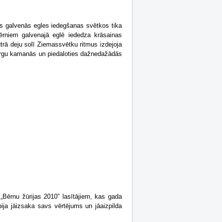
as galvenās egles iedegšanas svētkos tika
ērniem galvenajā eglē iededza krāsainas
rā deju solī Ziemassvētku ritmus izdejoja
 zirgu kamanās un piedaloties dažnedažādās
„Bērnu žūrijas 2010” lasītājiem, kas gada
ja jāizsaka savs vērtējums un jāaizpilda