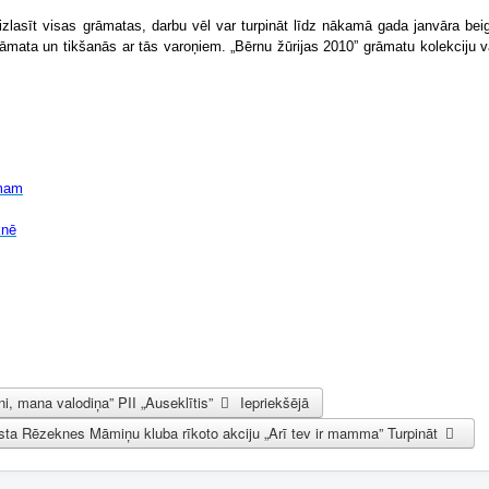
 izlasīt visas grāmatas, darbu vēl var turpināt līdz nākamā gada janvāra beig
rāmata un tikšanās ar tās varoņiem. „Bērnu žūrijas 2010” grāmatu kolekciju 
umam
knē
ni, mana valodiņa” PII „Auseklītis”
Iepriekšējā
lsta Rēzeknes Māmiņu kluba rīkoto akciju „Arī tev ir mamma”
Turpināt