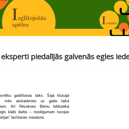
 eksperti piedalījās galvenās egles ie
svētku gaidīšanas laiks. Šajā klusajā
īdī mēs atskatāmies uz gada laikā
biem. Arī Rēzeknes Bērnu bibliotēkā
igts kāds darbs – noslēgumam tuvojas
ūrijas” lasīšanas maratons.