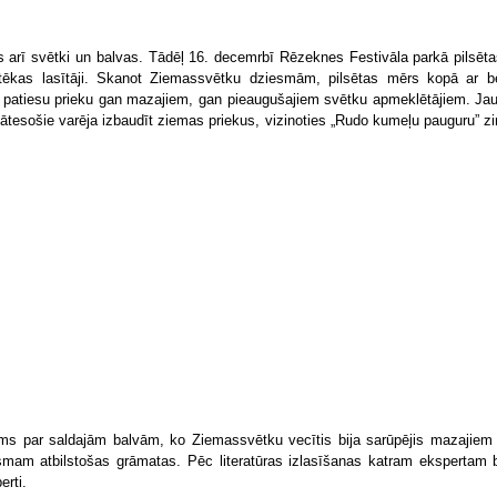
as arī svētki un balvas. Tādēļ 16. decemrbī Rēzeknes Festivāla parkā pilsēt
otēkas lasītāji. Skanot Ziemassvētku dziesmām, pilsētas mērs kopā ar b
a patiesu prieku gan mazajiem, gan pieaugušajiem svētku apmeklētājiem. Jaut
. Klātesošie varēja izbaudīt ziemas priekus, vizinoties „Rudo kumeļu pauguru”
ams par saldajām balvām, ko Ziemassvētku vecītis bija sarūpējis mazajiem 
mam atbilstošas grāmatas. Pēc literatūras izlasīšanas katram ekspertam bi
erti.