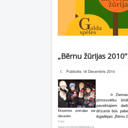
„Bērnu žūrijas 2010”
Publicēts 18 Decembris 2010
Ir Ziemas
pirmssvētku br
paveiktajiem dar
Ekspertes priecājas par
drīzumā būs pabe
dāvanām
ikgadējais „Bērnu ž
Foto:
www.rezeknesbiblioteka.lv