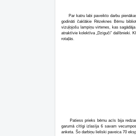
Par katru labi paveikto darbu pienāk
godināti čaklākie Rēzeknes Bērnu bibli
vizuļojošu lampiņu virtenes, kas sagādāj
atraktīvie kolektīva „Dziguči” dalībnieki
rotaļās.
Patiess prieks bērnu acīs bija redz
garumā cītīgi izlasīja 6 savam vecumpos
anketa. Šo darbiņu lieliski paveica 70 eksp