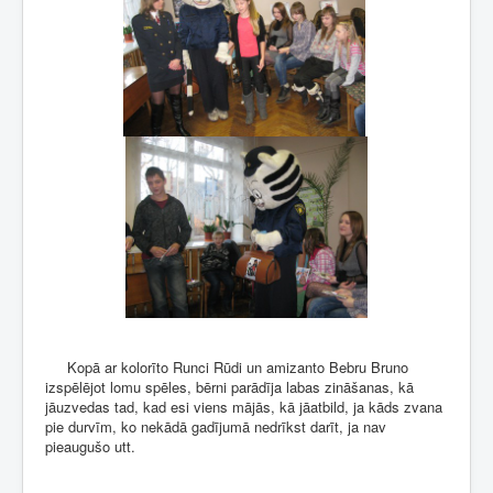
Kopā ar kolorīto Runci Rūdi un amizanto Bebru Bruno
izspēlējot lomu spēles, bērni parādīja labas zināšanas, kā
jāuzvedas tad, kad esi viens mājās, kā jāatbild, ja kāds zvana
pie durvīm, ko nekādā gadījumā nedrīkst darīt, ja nav
pieaugušo utt.