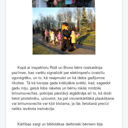
Kopā ar inspektoru Rūdi un Bruno bērni noskaidroja
pazīmes, kas varētu signalizēt par elektropreču izraisītu
ugunsgrēku, un to, kā neapmulst un kā tādos gadījumos
rīkoties. Tā kā tuvojas gada krāšņākie svētki, kad, sagaidot
gadu miju, gaisā lidos raķetes un bērnu rokās mirdzēs
brīnumsvecītes, policijas pārstāvji atgādināja arī to, kā droši
lietot pirotehniku, uzsverot, ka pat visvienkāršākā plaukšķene
vai brīnumsvecīte var kļūt bīstama, ja tās lietošanā precīzi
netiks ievērota instrukcija.
Kārtības sargi un bibliotēkas darbinieki bērniem bija