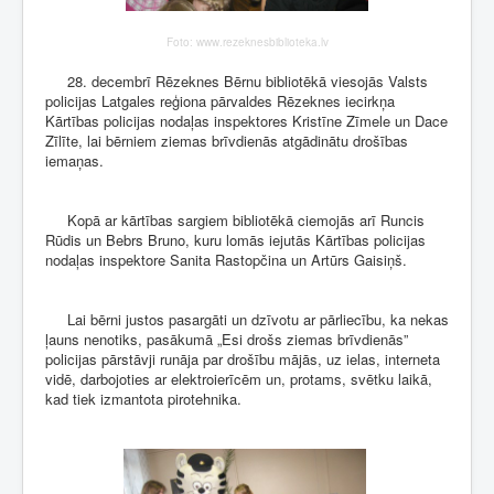
Foto: www.rezeknesbiblioteka.lv
28. decembrī Rēzeknes Bērnu bibliotēkā viesojās Valsts
policijas Latgales reģiona pārvaldes Rēzeknes iecirkņa
Kārtības policijas nodaļas inspektores Kristīne Zīmele un Dace
Zīlīte, lai bērniem ziemas brīvdienās atgādinātu drošības
iemaņas.
Kopā ar kārtības sargiem bibliotēkā ciemojās arī Runcis
Rūdis un Bebrs Bruno, kuru lomās iejutās Kārtības policijas
nodaļas inspektore Sanita Rastopčina un Artūrs Gaisiņš.
Lai bērni justos pasargāti un dzīvotu ar pārliecību, ka nekas
ļauns nenotiks, pasākumā „Esi drošs ziemas brīvdienās”
policijas pārstāvji runāja par drošību mājās, uz ielas, interneta
vidē, darbojoties ar elektroierīcēm un, protams, svētku laikā,
kad tiek izmantota pirotehnika.