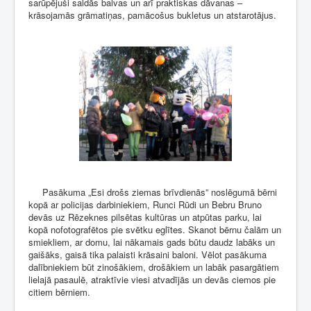
sarūpējuši saldās balvas un arī praktiskas dāvanas –
krāsojamās grāmatiņas, pamācošus bukletus un atstarotājus.
Pasākuma „Esi drošs ziemas brīvdienās” noslēgumā bērni
kopā ar policijas darbiniekiem, Runci Rūdi un Bebru Bruno
devās uz Rēzeknes pilsētas kultūras un atpūtas parku, lai
kopā nofotografētos pie svētku eglītes. Skanot bērnu čalām un
smiekliem, ar domu, lai nākamais gads būtu daudz labāks un
gaišāks, gaisā tika palaisti krāsaini baloni. Vēlot pasākuma
dalībniekiem būt zinošākiem, drošākiem un labāk pasargātiem
lielajā pasaulē, atraktīvie viesi atvadījās un devās ciemos pie
citiem bērniem.