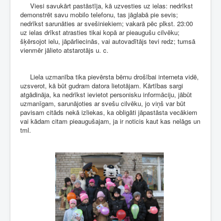
Viesi savukārt pastāstīja, kā uzvesties uz ielas: nedrīkst
demonstrēt savu mobilo telefonu, tas jāglabā pie sevis;
nedrīkst sarunāties ar svešiniekiem; vakarā pēc plkst. 23:00
uz ielas drīkst atrasties tikai kopā ar pieaugušu cilvēku;
šķērsojot ielu, jāpārliecinās, vai autovadītājs tevi redz; tumsā
vienmēr jālieto atstarotājs u. c.
Liela uzmanība tika pievērsta bērnu drošībai interneta vidē,
uzsverot, kā būt gudram datora lietotājam. Kārtības sargi
atgādināja, ka nedrīkst ievietot personisku informāciju, jābūt
uzmanīgam, sarunājoties ar svešu cilvēku, jo viņš var būt
pavisam citāds nekā izliekas, ka obligāti jāpastāsta vecākiem
vai kādam citam pieaugušajam, ja ir noticis kaut kas nelāgs un
tml.