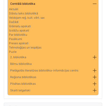
Centrālā bibliotēka
Aktuāli
Stāstu laiks bibliotēkā
Veidojam reģ. kult. vērt. sar.
Dažādi
Grāmatu apskati
Izstāžu apskati
Par bibliotēku
Pasākumi
Preses apskati
Tehnoloģijas un iespējas
Puzle
2. bibliotēka
Bērnu bibliotēka
Pielāgotās literatūras bibliotēka-informācijas centrs
Reģiona bibliotēkas
Pilsētas bibliotēkas
Skaiti latgaliski