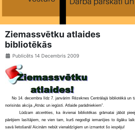
Ziemassvētku atlaides
bibliotēkās
Publicēts 14 Decembris 2009
No 14. decembra līdz 7. janvārim Rēzeknes Centrālajā bibliotēkā un tās
norisinās akcija „Atnāc un iegūsti. Atlaide parādniekiem”.
Lūdzam atcerēties, ka ikvienai bibliotēkas grāmatai jābūt piee
pārējiem lasītājiem, ne vien tam, kurš negodīgi iemanījies to ilgāku laik
savā lietošanā! Aicinām nebūt vienaldzīgiem un izmantot šo iespēju!