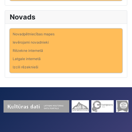
Novads
Novadpētniecības mapes
Ievērojami novadnieki
Rēzekne internetā
Latgale internetā
Izcili rēzeknieši