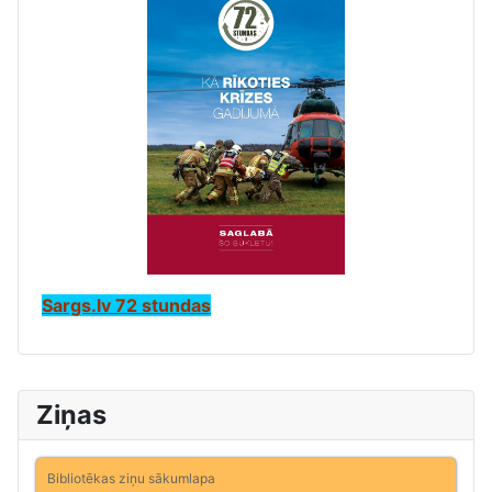
Sargs.lv 72 stundas
Ziņas
Bibliotēkas ziņu sākumlapa