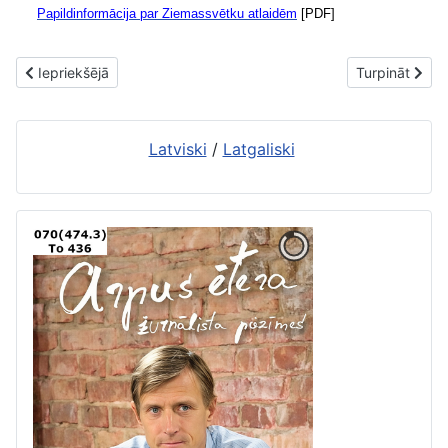
Papildinformācija par Ziemassvētku atlaidēm
[PDF]
Iepriekšējais raksts: Atlaides parādniekiem
Nākamais rakst
Iepriekšējā
Turpināt
Latviski
/
Latgaliski