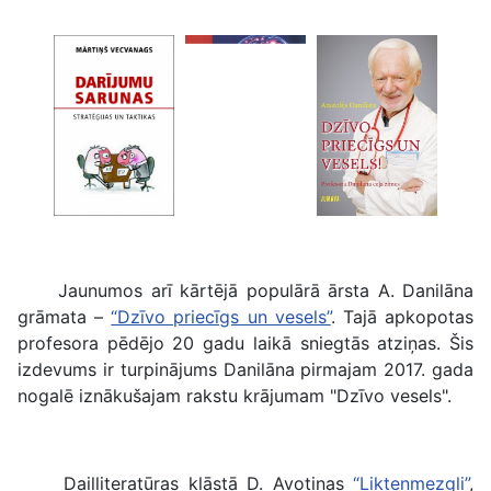
Jaunumos arī kārtējā populārā ārsta A. Danilāna
grāmata –
“Dzīvo priecīgs un vesels”
. Tajā apkopotas
profesora pēdējo 20 gadu laikā sniegtās atziņas. Šis
izdevums ir turpinājums Danilāna pirmajam 2017. gada
nogalē iznākušajam rakstu krājumam "Dzīvo vesels".
Daiļliteratūras klāstā D. Avotiņas
“Likteņmezgli”
,