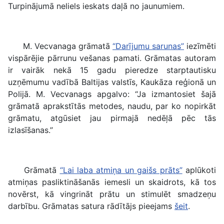
Turpinājumā neliels ieskats daļā no jaunumiem.
M. Vecvanaga grāmatā
“Darījumu sarunas”
iezīmēti
vispārējie pārrunu vešanas pamati. Grāmatas autoram
ir vairāk nekā 15 gadu pieredze starptautisku
uzņēmumu vadībā Baltijas valstīs, Kaukāza reģionā un
Polijā. M. Vecvanags apgalvo: “Ja izmantosiet šajā
grāmatā aprakstītās metodes, naudu, par ko nopirkāt
grāmatu, atgūsiet jau pirmajā nedēļā pēc tās
izlasīšanas.”
Grāmatā
“Lai laba atmiņa un gaišs prāts”
aplūkoti
atmiņas pasliktināšanās iemesli un skaidrots, kā tos
novērst, kā vingrināt prātu un stimulēt smadzeņu
darbību. Grāmatas satura rādītājs pieejams
šeit
.