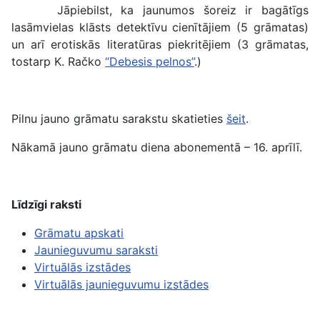
Jāpiebilst, ka jaunumos šoreiz ir bagātīgs
lasāmvielas klāsts detektīvu cienītājiem (5 grāmatas)
un arī erotiskās literatūras piekritējiem (3 grāmatas,
tostarp K. Račko
“Debesis pelnos”
.)
Pilnu jauno grāmatu sarakstu skatieties
šeit
.
Nākamā jauno grāmatu diena abonementā – 16. aprīlī.
Līdzīgi raksti
Grāmatu apskati
Jaunieguvumu saraksti
Virtuālās izstādes
Virtuālās jaunieguvumu izstādes