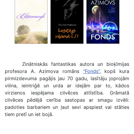
Zinātniskās fantastikas autora un bioķīmijas
profesora A. Azimova romāns
“Fonds”
, kopš kura
pirmizdevuma pagājis jau 70 gadu, lasītāju joprojām
vilina, ieintriģē un urda ar idejām par to, kādos
virzienos iespējama cilvēces attīstība. Grāmatā
cilvēces pēdējā cerība sastopas ar smagu izvēli:
padoties barbariem un ļaut sevi apspiest vai stāties
tiem pretī un iet bojā.