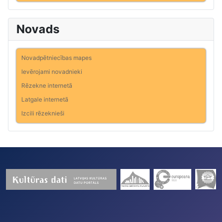
Novads
Novadpētniecības mapes
Ievērojami novadnieki
Rēzekne internetā
Latgale internetā
Izcili rēzeknieši