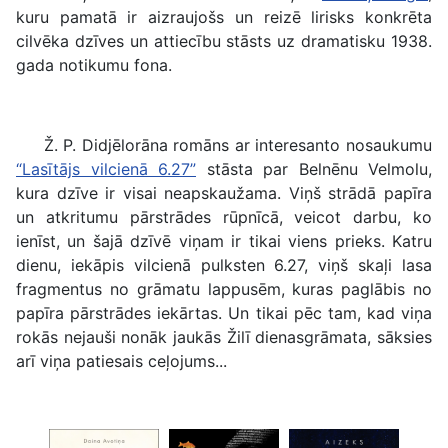
kuru pamatā ir aizraujošs un reizē lirisks konkrēta
cilvēka dzīves un attiecību stāsts uz dramatisku 1938.
gada notikumu fona.
Ž. P. Didjēlorāna romāns ar interesanto nosaukumu
“Lasītājs vilcienā 6.27”
stāsta par Belnēnu Velmolu,
kura dzīve ir visai neapskaužama. Viņš strādā papīra
un atkritumu pārstrādes rūpnīcā, veicot darbu, ko
ienīst, un šajā dzīvē viņam ir tikai viens prieks. Katru
dienu, iekāpis vilcienā pulksten 6.27, viņš skaļi lasa
fragmentus no grāmatu lappusēm, kuras paglābis no
papīra pārstrādes iekārtas. Un tikai pēc tam, kad viņa
rokās nejauši nonāk jaukās Žilī dienasgrāmata, sāksies
arī viņa patiesais ceļojums...