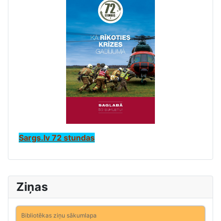
Sargs.lv 72 stundas
Ziņas
Bibliotēkas ziņu sākumlapa