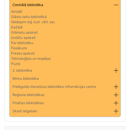
Centrālā bibliotēka
Aktuāli
Stāstu laiks bibliotēkā
Veidojam reģ. kult. vērt. sar.
Dažādi
Grāmatu apskati
Izstāžu apskati
Par bibliotēku
Pasākumi
Preses apskati
Tehnoloģijas un iespējas
Puzle
2. bibliotēka
Bērnu bibliotēka
Pielāgotās literatūras bibliotēka-informācijas centrs
Reģiona bibliotēkas
Pilsētas bibliotēkas
Skaiti latgaliski