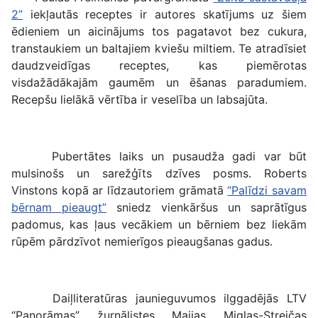
2”
iekļautās receptes ir autores skatījums uz šiem
ēdieniem un aicinājums tos pagatavot bez cukura,
transtaukiem un baltajiem kviešu miltiem. Te atradīsiet
daudzveidīgas receptes, kas piemērotas
visdažādākajām gaumēm un ēšanas paradumiem.
Recepšu lielākā vērtība ir veselība un labsajūta.
Pubertātes laiks un pusaudža gadi var būt
mulsinošs un sarežģīts dzīves posms. Roberts
Vinstons kopā ar līdzautoriem grāmatā
“Palīdzi savam
bērnam pieaugt”
sniedz vienkāršus un saprātīgus
padomus, kas ļaus vecākiem un bērniem bez liekām
rūpēm pārdzīvot nemierīgos pieaugšanas gadus.
Daiļliteratūras jaunieguvumos ilggadējās LTV
“Panorāmas” žurnālistes Maijas Miglas-Streičas