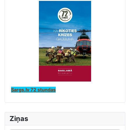
Sargs.lv 72 stundas
Ziņas