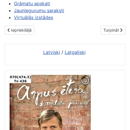
Grāmatu apskati
Jaunieguvumu saraksti
Virtuālās izstādes
Iepriekšējais raksts: Jaunās grāmatas. 1. aprīlis
Nākamais raks
Iepriekšējā
Turpināt
Latviski
/
Latgaliski