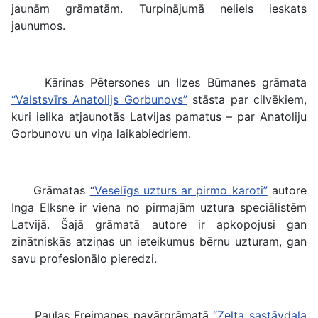
jaunām grāmatām. Turpinājumā neliels ieskats
jaunumos.
Kārinas Pētersones un Ilzes Būmanes grāmata
“Valstsvīrs Anatolijs Gorbunovs”
stāsta par cilvēkiem,
kuri ielika atjaunotās Latvijas pamatus – par Anatoliju
Gorbunovu un viņa laikabiedriem.
Grāmatas
“Veselīgs uzturs ar pirmo karoti”
autore
Inga Elksne ir viena no pirmajām uztura speciālistēm
Latvijā. Šajā grāmatā autore ir apkopojusi gan
zinātniskās atziņas un ieteikumus bērnu uzturam, gan
savu profesionālo pieredzi.
Paulas Freimanes pavārgrāmatā
“Zelta sastāvdaļa