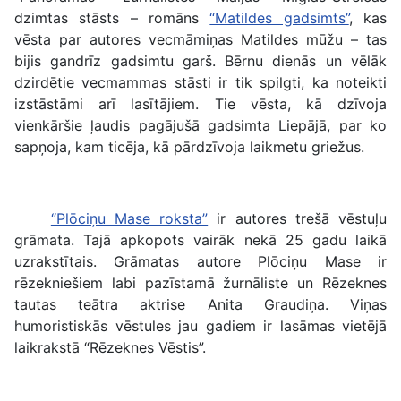
dzimtas stāsts – romāns
“Matildes gadsimts”
, kas
vēsta par autores vecmāmiņas Matildes mūžu – tas
bijis gandrīz gadsimtu garš. Bērnu dienās un vēlāk
dzirdētie vecmammas stāsti ir tik spilgti, ka noteikti
izstāstāmi arī lasītājiem. Tie vēsta, kā dzīvoja
vienkāršie ļaudis pagājušā gadsimta Liepājā, par ko
sapņoja, kam ticēja, kā pārdzīvoja laikmetu griežus.
“Plōciņu Mase roksta”
ir autores trešā vēstuļu
grāmata. Tajā apkopots vairāk nekā 25 gadu laikā
uzrakstītais. Grāmatas autore Plōciņu Mase ir
rēzekniešiem labi pazīstamā žurnāliste un Rēzeknes
tautas teātra aktrise Anita Graudiņa. Viņas
humoristiskās vēstules jau gadiem ir lasāmas vietējā
laikrakstā “Rēzeknes Vēstis”.