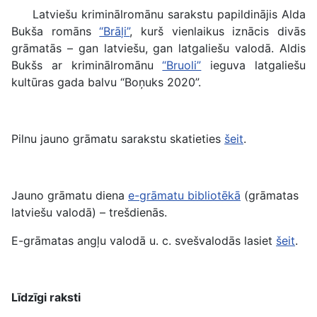
Latviešu kriminālromānu sarakstu papildinājis Alda
Bukša romāns
“Brāļi”
, kurš vienlaikus iznācis divās
grāmatās – gan latviešu, gan latgaliešu valodā. Aldis
Bukšs ar kriminālromānu
“Bruoli”
ieguva latgaliešu
kultūras gada balvu “Boņuks 2020”.
Pilnu jauno grāmatu sarakstu skatieties
šeit
.
Jauno grāmatu diena
e-grāmatu bibliotēkā
(grāmatas
latviešu valodā) – trešdienās.
E-grāmatas angļu valodā u. c. svešvalodās lasiet
šeit
.
Līdzīgi raksti