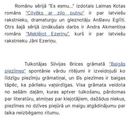
Romānu sērijā “Es esmu…” izdotais Laimas Kotas
romāns
“Cilvēks ar zilo putnu”
ir par latviešu
rakstnieku, dramaturgu un gleznotāju Anšlavu Eglīti.
Otrs šajā sērijā iznākušais darbs ir Andra Akmentiņa
romāns
“Meklējot Ezeriņu”
, kurš ir par latviešu
rakstnieku Jāni Ezeriņu.
Tulkotājas Silvijas Brices grāmatā
“Baigās
piezīmes”
spontānie vārdu ritējumi ir izveidojuši ko
līdzīgu piezīmju grāmatiņai, un šīs piezīmes ir baigas
tāpēc, ka pārlieku vaļsirdīgas. Visa grāmata veidota
no sešām daļām, kuras aptver tulkošanu, pārdomas
par literatūru, atmiņas par klejotājiem, dažādus niekus,
piezīmes no dzīves piejūrā un maigu atgādinājumu par
laika neizbēgamo ritumu.