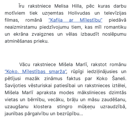
Īru rakstniece Melisa Hilla, pēc kuras darbu
motīviem tiek uzņemtas Holivudas un televīzijas
filmas, romānā
“Kafija ar Mīlestību”
piedāvā
neaizmirstamu piedzīvojumu tiem, kas mīl romantiku
un ekrāna zvaigznes un vēlas izbaudīt noslēpumu
atminēšanas prieku.
Vācu rakstniece Mišela Marlī, rakstot romānu
“Koko. Mīlestības smarža”
, rūpīgi iedziļinājusies un
pētījusi mazāk zināmus faktus par Koko Šaneli.
Savijoties vēsturiskai patiesībai un rakstnieces iztēlei,
Mišela Marlī apraksta modes mākslinieces dzimtās
vietas un bērnību, vecāku, brāļu un māsu zaudēšanu,
uzaugšanu klostera stingro mūķeņu uzraudzībā,
jaunības pārgalvību un bezrūpību…