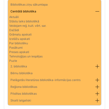
Bibliotēkas ziņu sākumlapa
Centrālā bibliotēka
Aktuāli
Stāstu laiks bibliotēkā
Veidojam reģ. kult. vērt. sar.
Dažādi
Grāmatu apskati
Izstāžu apskati
Par bibliotēku
Pasākumi
Preses apskati
Tehnoloģijas un iespējas
Puzle
2. bibliotēka
Bērnu bibliotēka
Pielāgotās literatūras bibliotēka-informācijas centrs
Reģiona bibliotēkas
Pilsētas bibliotēkas
Skaiti latgaliski