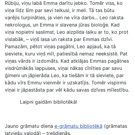
Rūbiju, viņu labā Emma darītu jebko. Tomēr viss, ko
viņa līdz šim par sevi teikusi, ir meli. Tā tas būtu
varējis turpināties, ja vien ne vīra darbs... Leo raksta
nekrologus, un Emma ir slavena jūras bioloģe. Kad
viņa nopietni saslimst, Leo aizpilda laiku ar to, ko prot
vislabāk, – viņš lasa un raksta par Emmas dzīvi.
Pamazām, pētot viņas pagātni, Leo apjauš, ka tā
sieviete, kuru viņš mīl, patiesībā nemaz neeksistē. Pat
viņas vārds ir izdomāts. Kad atklājas Emmas pagātnes
visdrūmākās lappuses, viņai nākas cīnīties par savu
ģimeni un jāpierāda Leo, ka tiešām ir tā sieviete, par
kādu vīrs Emmu vienmēr ir uzskatījis. Tomēr vispirms
viņai ir jāpastāsta par vēl kādu savas dzīves mīlestību.
Laipni gaidām bibliotēkā!
Jauno grāmatu diena
e-grāmatu bibliotēkā
(grāmatas
latviešu valodā) – trešdienās.