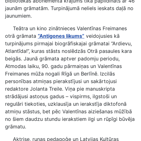
bibliotēkas abonementa krājums tika papildināts ar 46
jaunām grāmatām. Turpinājumā neliels ieskats daļā no
jaunumiem.
Teātra un kino zinātnieces Valentīnas Freimanes
otrā grāmata
“Antigones likums”
veidojusies kā
turpinājums pirmajai biogrāfiskajai grāmatai “Ardievu,
Atlantīda!”, kuras stāsts noslēdzās Otrā pasaules kara
beigās. Jaunā grāmata aptver padomju periodu,
Atmodas laiku, 90. gadu pārmaiņas un Valentīnas
Freimanes mūža nogali Rīgā un Berlīnē. Izcilās
personības atmiņas pierakstījusi un sakārtojusi
redaktore Jolanta Treile. Viņa pie manuskripta
strādājusi astoņus gadus – vispirms, ilgstoši un
regulāri tiekoties, uzklausīja un ierakstīja diktofonā
atmiņu stāstus, bet pēc Valentīnas aiziešanas mūžībā
no šiem daudzu stundu ierakstiem ilgi un rūpīgi būvēja
grāmatu.
Aktrise, runas pedagoģe un Latvijas Kultūras