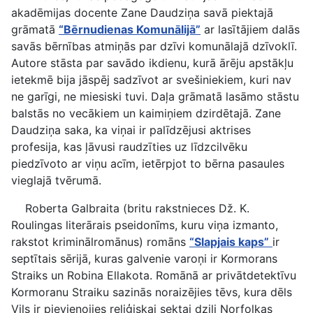
akadēmijas docente Zane Daudziņa savā piektajā
grāmatā
“Bērnudienas Komunālijā”
ar lasītājiem dalās
savās bērnības atmiņās par dzīvi komunālajā dzīvoklī.
Autore stāsta par savādo ikdienu, kurā ārēju apstākļu
ietekmē bija jāspēj sadzīvot ar svešiniekiem, kuri nav
ne garīgi, ne miesiski tuvi. Daļa grāmatā lasāmo stāstu
balstās no vecākiem un kaimiņiem dzirdētajā. Zane
Daudziņa saka, ka viņai ir palīdzējusi aktrises
profesija, kas ļāvusi raudzīties uz līdzcilvēku
piedzīvoto ar viņu acīm, ietērpjot to bērna pasaules
vieglajā tvērumā.
Roberta Galbraita (britu rakstnieces Dž. K.
Roulingas literārais pseidonīms, kuru viņa izmanto,
rakstot kriminālromānus) romāns
“Slapjais kaps”
ir
septītais sērijā, kuras galvenie varoņi ir Kormorans
Straiks un Robina Ellakota. Romānā ar privātdetektīvu
Kormoranu Straiku sazinās noraizējies tēvs, kura dēls
Vils ir pievienojies reliģiskai sektai dziļi Norfolkas