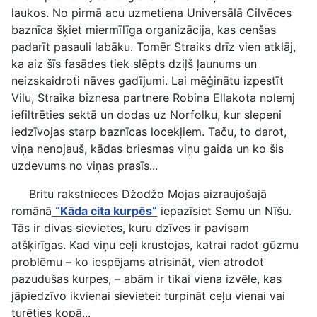
laukos. No pirmā acu uzmetiena Universālā Cilvēces
baznīca šķiet miermīlīga organizācija, kas cenšas
padarīt pasauli labāku. Tomēr Straiks drīz vien atklāj,
ka aiz šīs fasādes tiek slēpts dziļš ļaunums un
neizskaidroti nāves gadījumi. Lai mēģinātu izpestīt
Vilu, Straika biznesa partnere Robina Ellakota nolemj
iefiltrēties sektā un dodas uz Norfolku, kur slepeni
iedzīvojas starp baznīcas locekļiem. Taču, to darot,
viņa nenojauš, kādas briesmas viņu gaida un ko šis
uzdevums no viņas prasīs...
Britu rakstnieces Džodžo Mojas aizraujošajā
romānā
“Kāda cita kurpēs”
iepazīsiet Semu un Nīšu.
Tās ir divas sievietes, kuru dzīves ir pavisam
atšķirīgas. Kad viņu ceļi krustojas, katrai radot gūzmu
problēmu – ko iespējams atrisināt, vien atrodot
pazudušas kurpes, – abām ir tikai viena izvēle, kas
jāpiedzīvo ikvienai sievietei: turpināt ceļu vienai vai
turēties kopā...