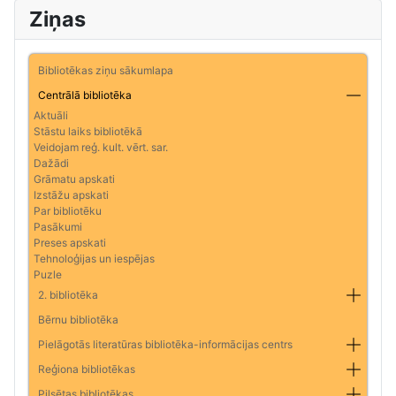
Ziņas
Bibliotēkas ziņu sākumlapa
Centrālā bibliotēka
Aktuāli
Stāstu laiks bibliotēkā
Veidojam reģ. kult. vērt. sar.
Dažādi
Grāmatu apskati
Izstāžu apskati
Par bibliotēku
Pasākumi
Preses apskati
Tehnoloģijas un iespējas
Puzle
2. bibliotēka
Bērnu bibliotēka
Pielāgotās literatūras bibliotēka-informācijas centrs
Reģiona bibliotēkas
Pilsētas bibliotēkas