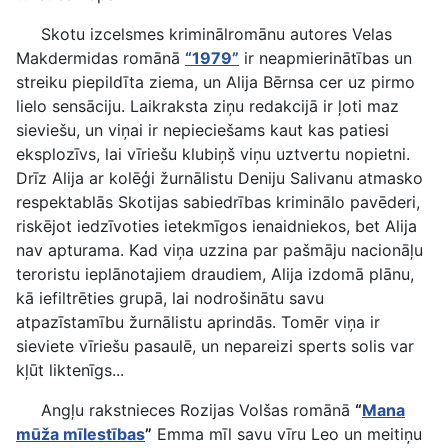
Skotu izcelsmes kriminālromānu autores Velas
Makdermidas romānā
“1979”
ir neapmierinātības un
streiku piepildīta ziema, un Alija Bērnsa cer uz pirmo
lielo sensāciju. Laikraksta ziņu redakcijā ir ļoti maz
sieviešu, un viņai ir nepieciešams kaut kas patiesi
eksplozīvs, lai vīriešu klubiņš viņu uztvertu nopietni.
Drīz Alija ar kolēģi žurnālistu Deniju Salivanu atmasko
respektablās Skotijas sabiedrības kriminālo pavēderi,
riskējot iedzīvoties ietekmīgos ienaidniekos, bet Alija
nav apturama. Kad viņa uzzina par pašmāju nacionāļu
teroristu ieplānotajiem draudiem, Alija izdomā plānu,
kā iefiltrēties grupā, lai nodrošinātu savu
atpazīstamību žurnālistu aprindās. Tomēr viņa ir
sieviete vīriešu pasaulē, un nepareizi sperts solis var
kļūt liktenīgs...
Angļu rakstnieces Rozijas Volšas romānā
“
Mana
mūža mīlestības
”
Emma mīl savu vīru Leo un meitiņu