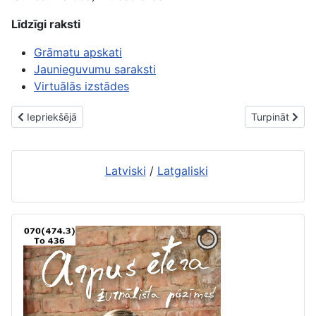
Līdzīgi raksti
Grāmatu apskati
Jaunieguvumu saraksti
Virtuālās izstādes
Iepriekšējais raksts: Jaunās grāmatas. 2. septembris
Nākamais raks
Iepriekšējā
Turpināt
Latviski
/
Latgaliski