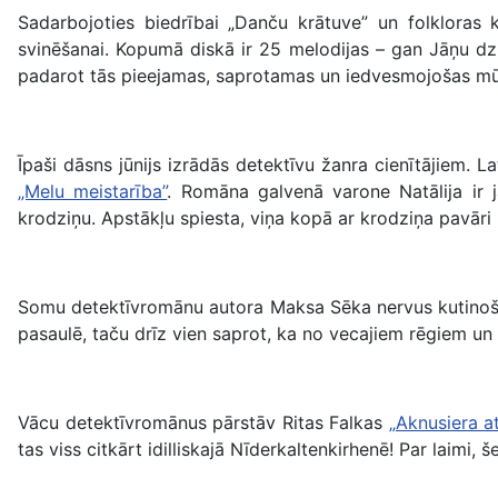
Sadarbojoties biedrībai „Danču krātuve” un folkloras 
svinēšanai. Kopumā diskā ir 25 melodijas – gan Jāņu dzi
padarot tās pieejamas, saprotamas un iedvesmojošas mū
Īpaši dāsns jūnijs izrādās detektīvu žanra cienītājiem. 
„Melu meistarība”
. Romāna galvenā varone Natālija ir 
krodziņu. Apstākļu spiesta, viņa kopā ar krodziņa pavāri 
Somu detektīvromānu autora Maksa Sēka nervus kutinošaj
pasaulē, taču drīz vien saprot, ka no vecajiem rēgiem u
Vācu detektīvromānus pārstāv Ritas Falkas
„Aknusiera a
tas viss citkārt idilliskajā Nīderkaltenkirhenē! Par laimi,