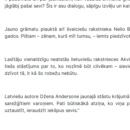
jāglābj pašai sevi? Šis ir asu dialogu, sāpīgu izvēļu un kai
Jauno grāmatu plauktā arī šveiciešu rakstnieka Nelio
gados. Pištam – zēnam, kurš mīl tumsu, – lemts piedzīvot,
Lasītāju vienaldzīgu neatstās lietuviešu rakstnieces Ak
tiešs stāstījums par to, ko nozīmē būt cilvēkam – siev
dzīvot tā, it kā šo robežu nebūtu.
Latviešu autore Džena Andersone jaunajā stāstu krājum
sarežģītiem varoņiem. Pati būtiskākā atziņa, ko viņa p
uztaustīt, ieraudzīt iekšpus sevis.”