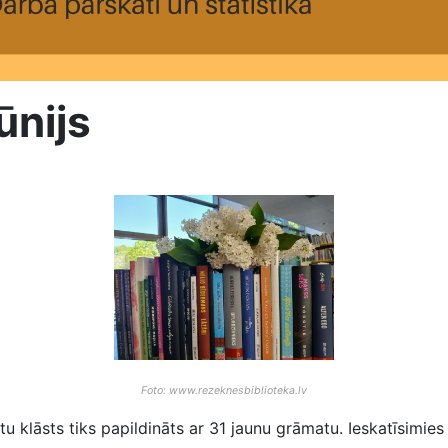
ūnijs
Foto: www.rezeknesbiblioteka.lv
u klāsts tiks papildināts ar 31 jaunu grāmatu. Ieskatīsimie