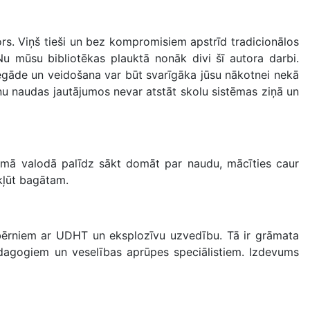
ors. Viņš tieši un bez kompromisiem apstrīd tradicionālos
Nu mūsu bibliotēkas plauktā nonāk divi šī autora darbi.
iegāde un veidošana var būt svarīgāka jūsu nākotnei nekā
nu naudas jautājumos nevar atstāt skolu sistēmas ziņā un
amā valodā palīdz sākt domāt par naudu, mācīties caur
kļūt bagātam.
bērniem ar UDHT un eksplozīvu uzvedību. Tā ir grāmata
dagogiem un veselības aprūpes speciālistiem. Izdevums