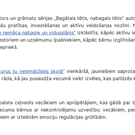
tors un grāmatu sērijas „Bagātais tētis, nabagais tētis” aut
nšu pratības, investēšanas un aktīvu veidošanas nozīmi. 
 nemāca nabagie un vidusslānis”
izklāstīts, kāpēc aktīvu 
investoriem un uzņēmumu īpašniekiem, kāpēc bērnu izglītoša
epriekš.
urus tu neiemācīsies skolā”
vienkāršā, jauniešiem saprot
a rāda, kā jau pusaudža vecumā veikt izvēles, kas palīdzēs 
balsta ceļvedis vecākiem un aprūpētājiem, kas gādā par 
vecuma bērnus ar nekontrolējamu uzvedību: vecākiem, pe
iem ar izteiktām emociju regulācijas grūtībām.