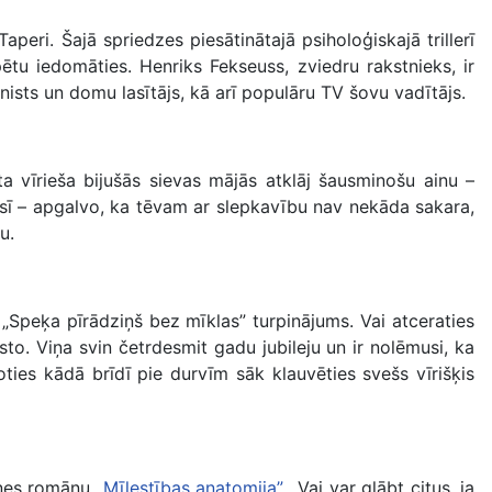
ri. Šajā spriedzes piesātinātajā psiholoģiskajā trillerī
tu iedomāties. Henriks Fekseuss, zviedru rakstnieks, ir
ists un domu lasītājs, kā arī populāru TV šovu vadītājs.
ta vīrieša bijušās sievas mājās atklāj šausminošu ainu –
jusī – apgalvo, ka tēvam ar slepkavību nav nekāda sakara,
u.
„Speķa pīrādziņš bez mīklas” turpinājums. Vai atceraties
to. Viņa svin četrdesmit gadu jubileju un ir nolēmusi, ka
ies kādā brīdī pie durvīm sāk klauvēties svešs vīrišķis
atnes romānu
„Mīlestības anatomija”
. Vai var glābt citus, ja