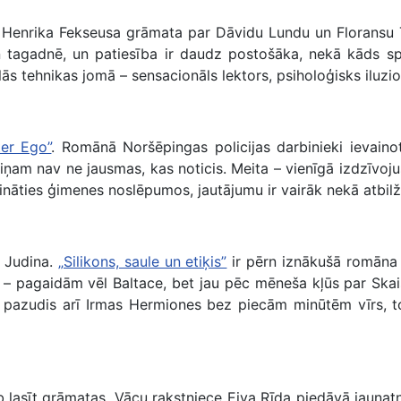
enrika Fekseusa grāmata par Dāvidu Lundu un Floransu Tape
un tagadnē, un patiesība ir daudz postošāka, nekā kāds spē
 tehnikas jomā – sensacionāls lektors, psiholoģisks iluzion
ter Ego”
. Romānā Noršēpingas policijas darbinieki ievaino
 Viņam nav ne jausmas, kas noticis. Meita – vienīgā izdzīvo
ļināties ģimenes noslēpumos, jautājumu ir vairāk nekā atbilž
e Judina.
„Silikons, saule un etiķis”
ir pērn iznākušā romāna 
a – pagaidām vēl Baltace, bet jau pēc mēneša kļūs par Skais
a pazudis arī Irmas Hermiones bez piecām minūtēm vīrs, tot
rib lasīt grāmatas. Vācu rakstniece Eiva Rīda piedāvā jaun