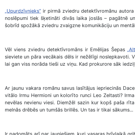
„Upurdzīvnieks”
ir pirmā zviedru detektīvromānu autora H
noslēpumi tiek šķetināti divās laika joslās – pagātnē 
šobrīd spožākā zviedru zvaigzne komunikāciju un mentālās
Vēl viens zviedru detektīvromāns ir Emēlijas Šepas
„Al
sieviete un pāra vecākais dēls ir nežēlīgi noslepkavoti.
lai gan viss norāda tieši uz viņu. Kad prokurore sāk iedzi
Ar jaunu vakara romānu savus lasītājus iepriecinās Dac
vitālo Irmu Hermioni un kolorīto runci Leo Zeltasti? Irm
nevēlas nevienu viesi. Diemžēl sazin kur kopš paša rīt
melnās drēbēs un tumšās brillēs. Un tas ir tikai sākums...
Ir padomāts arī par jauniešiem, kuri vasaras brīvlaikā g