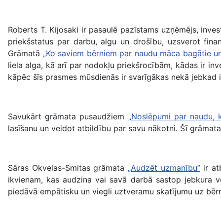
Roberts T. Kijosaki ir pasaulē pazīstams uzņēmējs, inves
priekšstatus par darbu, algu un drošību, uzsverot fina
Grāmatā
„Ko saviem bērniem par naudu māca bagātie un
liela alga, kā arī par nodokļu priekšrocībām, kādas ir 
kāpēc šīs prasmes mūsdienās ir svarīgākas nekā jebkad i
Savukārt grāmata pusaudžiem
„Noslēpumi par naudu, k
lasīšanu un veidot atbildību par savu nākotni. Šī grāmat
Sāras Okvelas-Smitas grāmata
„Audzēt uzmanību”
ir at
ikvienam, kas audzina vai savā darbā sastop jebkura 
piedāvā empātisku un viegli uztveramu skatījumu uz bērn