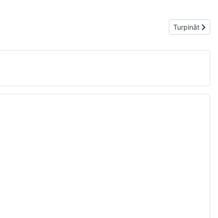
Nākamais raks
Turpināt