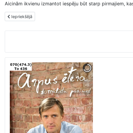
Aicinām ikvienu izmantot iespēju būt starp pirmajiem, kas
Iepriekšējais raksts: Jaunās grāmatas. 16. jūnijs
Iepriekšējā