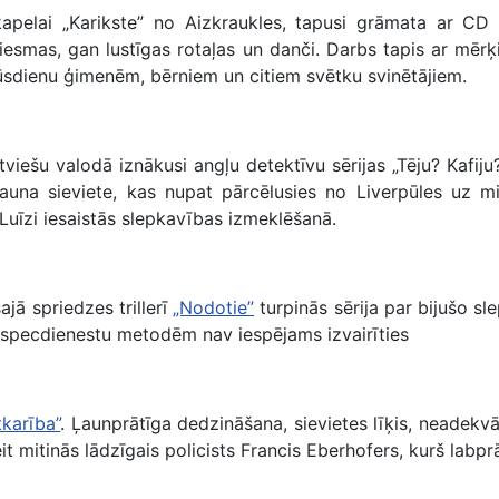
kapelai „Karikste” no Aizkraukles, tapusi grāmata ar C
esmas, gan lustīgas rotaļas un danči. Darbs tapis ar mērķi 
sdienu ģimenēm, bērniem un citiem svētku svinētājiem.
Latviešu valodā iznākusi angļu detektīvu sērijas „Tēju? Kafi
jauna sieviete, kas nupat pārcēlusies no Liverpūles uz 
Luīzi iesaistās slepkavības izmeklēšanā.
ā spriedzes trillerī
„Nodotie”
turpinās sērija par bijušo sl
n specdienestu metodēm nav iespējams izvairīties
tkarība”
. Ļaunprātīga dedzināšana, sievietes līķis, neadekvā
 šeit mitinās lādzīgais policists Francis Eberhofers, kurš lab