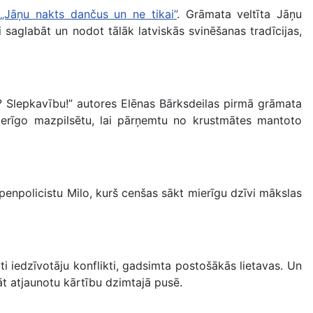
D
„Jāņu nakts dančus un ne tikai”
. Grāmata veltīta Jāņu
saglabāt un nodot tālāk latviskās svinēšanas tradīcijas,
ju? Slepkavību!” autores Elēnas Bārksdeilas pirmā grāmata
mierīgo mazpilsētu, lai pārņemtu no krustmātes mantoto
epenpolicistu Milo, kurš cenšas sākt mierīgu dzīvi mākslas
ti iedzīvotāju konflikti, gadsimta postošākās lietavas. Un
prāt atjaunotu kārtību dzimtajā pusē.