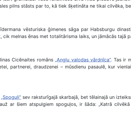
sles pilns stāsts par to, kā tiek šķetināta ne tikai cilvēka, b
 Bīdermana vēsturiska ģimenes sāga par Habsburgu dinast
 cik melnas ēnas met totalitārisma laiks, un jāmācās tajā p
vilinas Cicēnaites romāns
„Angļu valodas vārdnīca”
. Tas ir 
ietei, partnerei, draudzenei – mūsdienu pasaulē, kur vienl
ā
„Spoguļi”
sev raksturīgajā skarbajā, bet tēlainajā un izteiks
auž ar šiem atspulgiem spoguļos, ir šāda: „Katrā cilvēkā 