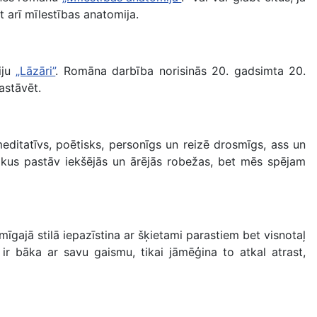
et arī mīlestības anatomija.
iju
„Lāzāri”
. Romāna darbība norisinās 20. gadsimta 20.
astāvēt.
meditatīvs, poētisks, personīgs un reizē drosmīgs, ass un
aikus pastāv iekšējās un ārējās robežas, bet mēs spējam
mīgajā stilā iepazīstina ar šķietami parastiem bet visnotaļ
ir bāka ar savu gaismu, tikai jāmēģina to atkal atrast,