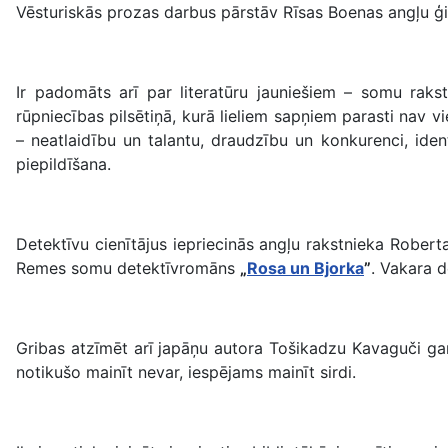
Vēsturiskās prozas darbus pārstāv Rīsas Boenas angļu
Ir padomāts arī par literatūru jauniešiem – somu ra
rūpniecības pilsētiņā, kurā lieliem sapņiem parasti nav 
– neatlaidību un talantu, draudzību un konkurenci, ide
piepildīšana.
Detektīvu cienītājus iepriecinās angļu rakstnieka Rober
Remes somu detektīvromāns
„
Rosa un Bjorka
”
. Vakara d
Gribas atzīmēt arī japāņu autora Tošikadzu Kavaguči ga
notikušo mainīt nevar, iespējams mainīt sirdi.