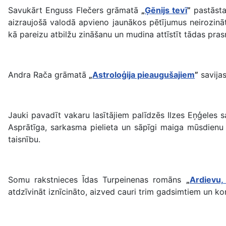
Savukārt Enguss Flečers grāmatā
„
Ģēnijs tevī
”
pastāsta
aizraujošā valodā apvieno jaunākos pētījumus neirozinā
kā pareizu atbilžu zināšanu un mudina attīstīt tādas pras
Andra Rača grāmatā
„
Astroloģija pieaugušajiem
”
savijas
Jauki pavadīt vakaru lasītājiem palīdzēs Ilzes Eņģeles
Asprātīga, sarkasma pielieta un sāpīgi maiga mūsdienu
taisnību.
Somu rakstnieces Īdas Turpeinenas romāns
„
Ardievu,
atdzīvināt iznīcināto, aizved cauri trim gadsimtiem un k