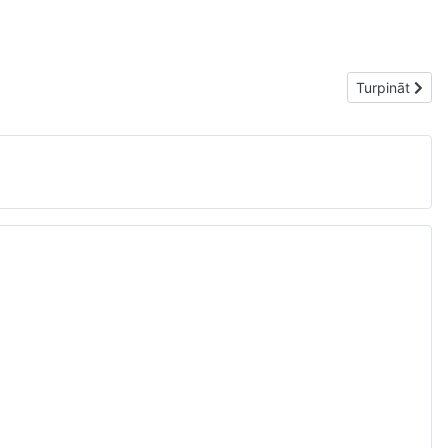
Nākamais raks
Turpināt