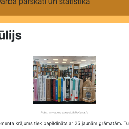
lijs
Foto: www.rezeknesbiblioteka.lv
nementa krājums tiek papildināts ar 25 jaunām grāmatām. Tu