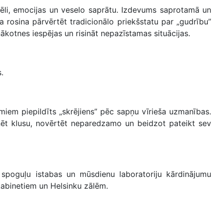
 iztēli, emocijas un veselo saprātu. Izdevums saprotamā un
osina pārvērtēt tradicionālo priekšstatu par „gudrību”
ākotnes iespējas un risināt nepazīstamas situācijas.
.
miem piepildīts „skrējiens” pēc sapņu vīrieša uzmanības.
nēt klusu, novērtēt neparedzamo un beidzot pateikt sev
spoguļu istabas un mūsdienu laboratoriju kārdinājumu
kabinetiem un Helsinku zālēm.