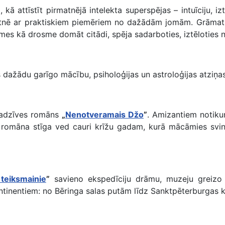
, kā attīstīt pirmatnējā intelekta superspējas – intuīciju,
tnē ar praktiskiem piemēriem no dažādām jomām. Grāmata r
mes kā drosme domāt citādi, spēja sadarboties, iztēloties n
 dažādu garīgo mācību, psiholoģijas un astroloģijas atziņas
 sadzīves romāns
„
Nenotveramais Džo
”
. Amizantiem notiku
 romāna stīga ved cauri krīžu gadam, kurā mācāmies svi
 teiksmainie
”
savieno ekspedīciju drāmu, muzeju greizo 
ontinentiem: no Bēringa salas putām līdz Sanktpēterburgas 