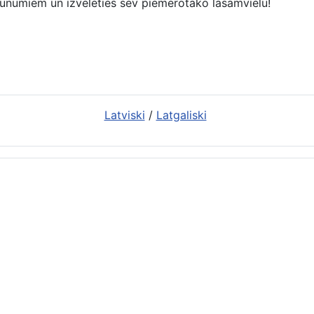
r jaunumiem un izvēlēties sev piemērotāko lasāmvielu!
Latviski
/
Latgaliski