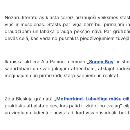
Nozaru literatūras klāstā šoreiz aizraujoši veiksmes stās
viņš ir mūsdienās. Stāsts par viņa bērnību, pirmajām 
draudzībām un labākā drauga pēkšņo nāvi. Par grūtībā
devās ceļā, kas veda no pusnakts piedzīvojumiem tuvējā da
Ikoniskā aktiera Ala Pacīno memuāri
„
Sonny Boy
”
ir st
sadarbībām un svarīgākajām attiecībām, atklājot radoš
mēģinājumu un pirmizrādi, starp sapņiem un realitāti.
Zoja Bleskija grāmatā
„
Motherkind. Labvēlīgo māšu cilt
praktisks atbalsta plecs, kas palīdz izkāpt no „vajag” cil
un vieglumu ikdienā – nevis tad, kad viss būs ideāli, bet t