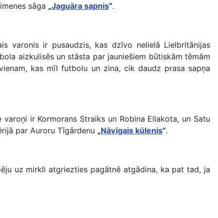
ģimenes sāga
„
Jaguāra sapnis
”
.
is varonis ir pusaudzis, kas dzīvo nelielā Lielbritānijas
utbola aizkulisēs un stāsta par jauniešiem būtiskām tēmām
kvienam, kas mīl futbolu un zina, cik daudz prasa sapņa
e varoņi ir Kormorans Straiks un Robina Ellakota, un Satu
sērijā par Auroru Tīgārdenu
„
Nāvīgais kūlenis
”
.
ēju uz mirkli atgriezties pagātnē atgādina, ka pat tad, ja