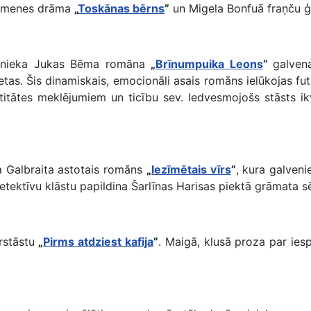
 ģimenes drāma
„
Toskānas bērns
”
un Migela Bonfuā fraņču 
kstnieka Jukas Bēma romāna
„
Brīnumpuika Leons
”
galvena
vietas. Šis dinamiskais, emocionāli asais romāns ielūkojas f
ntitātes meklējumiem un ticību sev. Iedvesmojošs stāsts i
ta Galbraita astotais romāns
„
Iezīmētais vīrs
”
, kura galveni
etektīvu klāstu papildina Šarlīnas Harisas piektā grāmata 
rstāstu
„
Pirms atdziest kafija
”
. Maigā, klusā proza par iesp