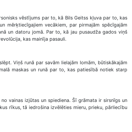
rsonisks vēstījums par to, kā Bils Geitss kļuva par to, kas
u un mērķtiecīgajiem vecākiem, par pirmajām spēcīgajām
nā un datoru jomā. Par to, kā jau pusaudža gados viņš
volūcija, kas mainīja pasauli.
o slēpt. Viņš runā par savām lielajām lomām, būtiskākajām
malā maskas un runā par to, kas patiesībā notiek starp
 no vainas izjūtas un spiediena.
Šī grāmata ir sirsnīgs un
us rīkus, tā iedrošina izvēlēties mieru, prieku, pārliecību