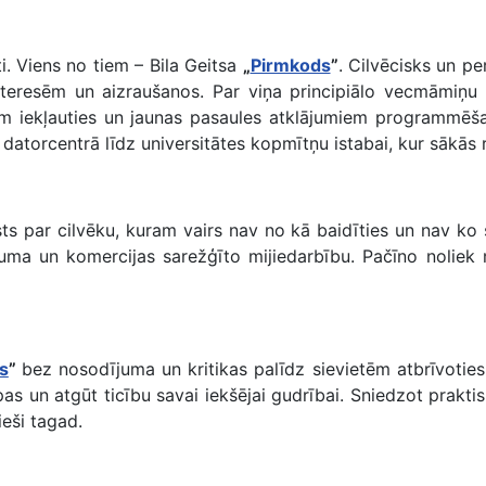
ti. Viens no tiem – Bila Geitsa
„
Pirmkods
”
. Cilvēcisks un pe
interesēm un aizraušanos. Par viņa principiālo vecmāmiņ
m iekļauties un jaunas pasaules atklājumiem programmēša
torcentrā līdz universitātes kopmītņu istabai, kur sākās re
āsts par cilvēku, kuram vairs nav no kā baidīties un nav k
uma un komercijas sarežģīto mijiedarbību. Pačīno noliek 
s
”
bez nosodījuma un kritikas palīdz sievietēm atbrīvoties
pas un atgūt ticību savai iekšējai gudrībai. Sniedzot praktisk
ieši tagad.