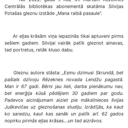
Centrālās bibliotēkas abonementā skatāma Silvijas
Potašas gleznu izstāde „Mana raibā pasaule”.
Ar eļļas krāsām viņa iepazinās tikai aptuveni pirms
sešiem gadiem. Silvijai vairāk patīk gleznot ainavas,
tad portretus, retāk kluso dabu.
Gleznu autore stāsta:
„Esmu dzimusi Skrundā, bet
pašlaik dzīvoju Rēzeknes novada Lendžu pagastā.
Man ir 67 gadi. Bērni jau lieli, darba pienākumu nav,
bet enerğija kūsā pēdējiem 30 gadiem par godu.
Padevos aicinājumam aiziet pie mākslinieces Ilvijas
Juškevičas uz gleznošanas studiju. Izrādījās, ka kaut
ko saredzu, kaut kas sanāk un patīk arī. 62 gados
nopirku pirmās eļļas krāsas....un tad aizrāvos.