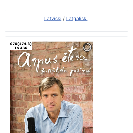
Latviski
/
Latgaliski