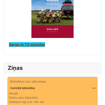
Sargs.lv 72 stundas
Ziņas
Bibliotēkas ziņu sākumlapa
Centrālā bibliotēka
Aktuāli
Stāstu laiks bibliotēkā
Veidojam reģ. kult. vērt. sar.