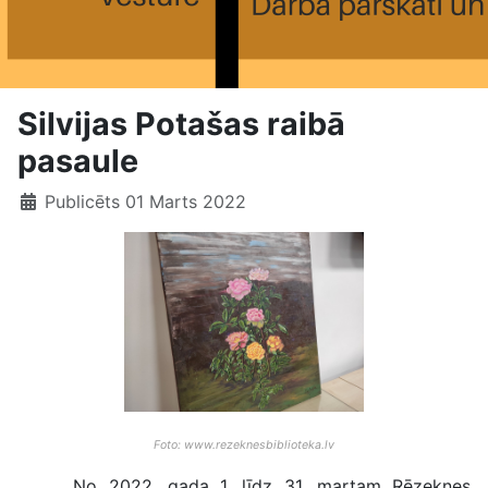
Silvijas Potašas raibā
pasaule
Publicēts 01 Marts 2022
Foto: www.rezeknesbiblioteka.lv
No 2022. gada 1. līdz 31. martam Rēzeknes