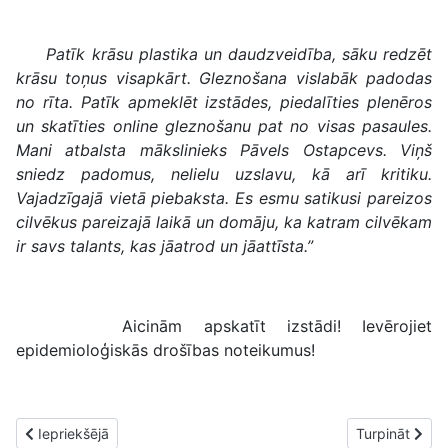
Patīk krāsu plastika un daudzveidība, sāku redzēt
krāsu toņus visapkārt. Gleznošana vislabāk padodas
no rīta. Patīk apmeklēt izstādes, piedalīties plenēros
un skatīties online gleznošanu pat no visas pasaules.
Mani atbalsta mākslinieks Pāvels Ostapcevs. Viņš
sniedz padomus, nelielu uzslavu, kā arī kritiku.
Vajadzīgajā vietā piebaksta. Es esmu satikusi pareizos
cilvēkus pareizajā laikā un domāju, ka katram cilvēkam
ir savs talants, kas jāatrod un jāattīsta.”
Aicinām apskatīt izstādi! Ievērojiet
epidemioloģiskās drošības noteikumus!
Iepriekšējais raksts: Arī krāsu prieks un satikšanās…
Nākamais rakst
Iepriekšējā
Turpināt