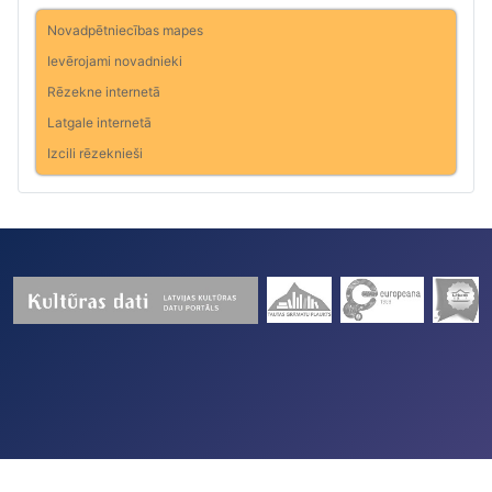
Novadpētniecības mapes
Ievērojami novadnieki
Rēzekne internetā
Latgale internetā
Izcili rēzeknieši