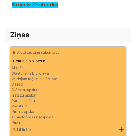
Sargs.lv 72 stundas
Ziņas
Bibliotēkas ziņu sākumlapa
Centrālā bibliotēka
Aktuāli
Stāstu laiks bibliotēkā
Veidojam reģ. kult. vērt. sar.
Dažādi
Grāmatu apskati
Izstāžu apskati
Par bibliotēku
Pasākumi
Preses apskati
Tehnoloģijas un iespējas
Puzle
2. bibliotēka