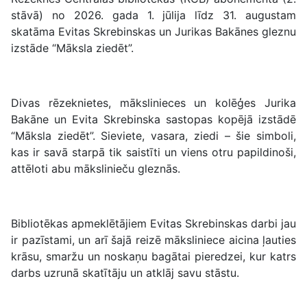
stāvā) no 2026. gada 1. jūlija līdz 31. augustam
skatāma Evitas Skrebinskas un Jurikas Bakānes gleznu
izstāde “Māksla ziedēt”.
Divas rēzeknietes, mākslinieces un kolēģes Jurika
Bakāne un Evita Skrebinska sastopas kopējā izstādē
“Māksla ziedēt”. Sieviete, vasara, ziedi – šie simboli,
kas ir savā starpā tik saistīti un viens otru papildinoši,
attēloti abu mākslinieču gleznās.
Bibliotēkas apmeklētājiem Evitas Skrebinskas darbi jau
ir pazīstami, un arī šajā reizē māksliniece aicina ļauties
krāsu, smaržu un noskaņu bagātai pieredzei, kur katrs
darbs uzrunā skatītāju un atklāj savu stāstu.