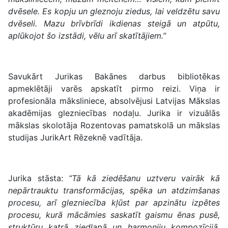
dvēsele. Es kopju un gleznoju ziedus, lai veldzētu savu
dvēseli. Mazu brīvbrīdi ikdienas steigā un atpūtu,
aplūkojot šo izstādi, vēlu arī skatītājiem.”
Savukārt Jurikas Bakānes darbus bibliotēkas
apmeklētāji varēs apskatīt pirmo reizi. Viņa ir
profesionāla māksliniece, absolvējusi Latvijas Mākslas
akadēmijas glezniecības nodaļu. Jurika ir vizuālās
mākslas skolotāja Rozentovas pamatskolā un mākslas
studijas JurikArt Rēzeknē vadītāja.
Jurika stāsta:
“Tā kā ziedēšanu uztveru vairāk kā
nepārtrauktu transformācijas, spēka un atdzimšanas
procesu, arī glezniecība kļūst par apzinātu izpētes
procesu, kurā mācāmies saskatīt gaismu ēnas pusē,
struktūru katrā ziedlapā un harmoniju kompozīcijā.