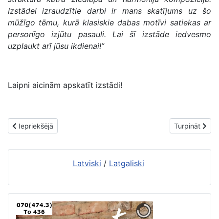
Izstādei izraudzītie darbi ir mans skatījums uz šo
mūžīgo tēmu, kurā klasiskie dabas motīvi satiekas ar
personīgo izjūtu pasauli. Lai šī izstāde iedvesmo
uzplaukt arī jūsu ikdienai!”
Laipni aicinām apskatīt izstādi!
Iepriekšējais raksts: Suns ir proza, bet kaķis – dzeja
Nākamais raks
Iepriekšējā
Turpināt
Latviski
/
Latgaliski