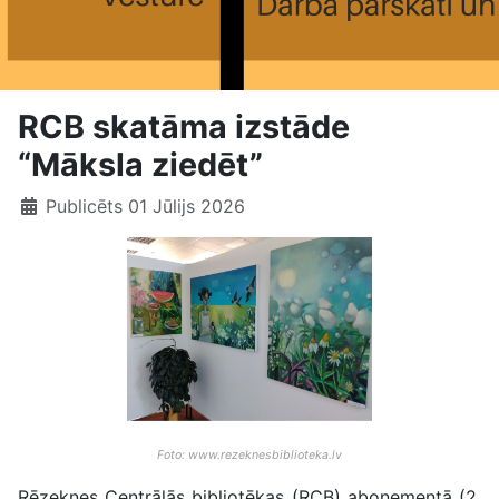
RCB skatāma izstāde
“Māksla ziedēt”
Publicēts 01 Jūlijs 2026
Foto: www.rezeknesbiblioteka.lv
Rēzeknes Centrālās bibliotēkas (RCB) abonementā (2.