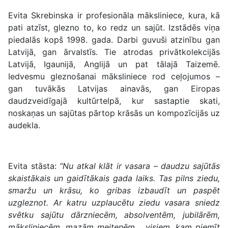
Evita Skrebinska ir profesionāla māksliniece, kura, kā
pati atzīst, glezno to, ko redz un sajūt. Izstādēs viņa
piedalās kopš 1998. gada. Darbi guvuši atzinību gan
Latvijā, gan ārvalstīs. Tie atrodas privātkolekcijās
Latvijā, Igaunijā, Anglijā un pat tālajā Taizemē.
Iedvesmu gleznošanai māksliniece rod ceļojumos –
gan tuvākās Latvijas ainavās, gan Eiropas
daudzveidīgajā kultūrtelpā, kur sastaptie skati,
noskaņas un sajūtas pārtop krāsās un kompozīcijās uz
audekla.
Evita stāsta:
“Nu atkal klāt ir vasara – daudzu sajūtās
skaistākais un gaidītākais gada laiks. Tas pilns ziedu,
smaržu un krāsu, ko gribas izbaudīt un paspēt
uzgleznot. Ar katru uzplaucētu ziedu vasara sniedz
svētku sajūtu dārzniecēm, absolventēm, jubilārēm,
māksliniecēm, mazām meitenēm… visiem, kam piemīt