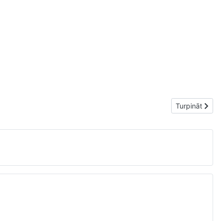
Nākamais raks
Turpināt