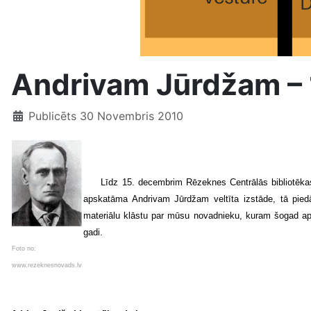
Andrivam Jūrdžam –
Publicēts 30 Novembris 2010
Līdz 15. decembrim Rēzeknes Centrālās bibliotēka
apskatāma Andrivam Jūrdžam veltīta izstāde, tā pied
materiālu klāstu par mūsu novadnieku, kuram šogad ap
gadi.
Foto no:
www.rezeknesnovads.lv