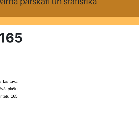
 165
s lasītavā
āvā plašu
ritētu 165