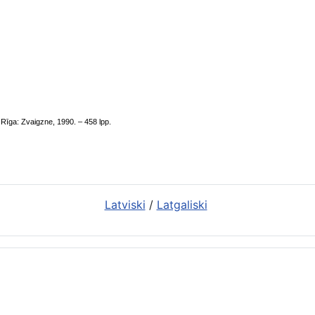
 Rīga: Zvaigzne, 1990. – 458 lpp.
Latviski
/
Latgaliski