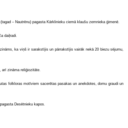
s (tagad – Nautrēnu) pagasta Kārklinieku ciemā klaušu zemnieka ģimenē.
a daiļradi.
nāms, ka viņš ir sarakstījis un pārrakstījis vairāk nekā 20 biezu sējumu,
arī zināma reliģiozitāte.
tautas folkloras motīviem sacerētas pasakas un anekdotes, domu graudi un
ā pagasta Desētnieku kapos.