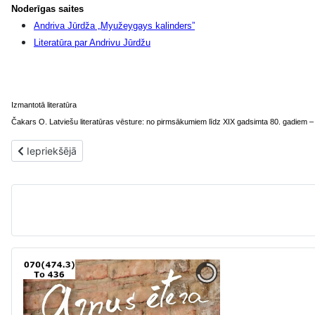
Noderīgas saites
Andriva Jūrdža „Myužeygays kalinders”
Literatūra par Andrivu Jūrdžu
Izmantotā literatūra
Čakars O.
Latviešu literatūras vēsture: no pirmsākumiem līdz XIX gadsimta 80. gadiem –
Iepriekšējais raksts: „Gaisma” – pirmā latgaliešu avīze
Iepriekšējā