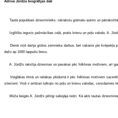
Adriva Jūrdža biogrāfijas dati
Tautā populārais dziesminieks, rokrakstu grāmatu autors un pārrakstī
Izglītību ieguvis pašmācības ceļā, pratis krievu un poļu valodu. A. Jū
Dienā viņš darīja grūtos zemnieka darbus, bet vakaros pie kvēpekļa p
dažu ap 1000 lappušu biezu.
A. Jūrdžs rakstīja dziesmas un pasakas pēc folkloras motīviem, arī gar
Vieglākas ritmā un raitākas plūdumā ir pēc folkloras motīviem sacerē
izteicieni. Viņš ir arīdzan tulkojis no poļu un krievu valodas, cenzdamies
Mūža beigās A. Jūrdžs pilnīgi sabojāja redzi. Kā akls tautas dziesmini