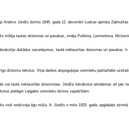
tājs Andrivs Jūrdžs dzimis 1845. gada 12. decembrī Ludzas apriņķa Zaļmuiža
rdžs mīlēja tautas dziesmas un pasakas, zināja Puškina, Ļermontova, Mickevič
ārrakstīja dažādus sacerējumus, tautā noklausītas dziesmas un pasakas. Ir zi
īgo dziesmu tekstus. Viņa darbos atspoguļojas zemnieku patriarhālie uzskati, 
tās vai tautā noklausītās dziesmiņas. Jūrdža rokrakstos atrodamas arī pēc 
 tekstus pielāgot Latgales zemnieku dzīves vajadzībām.
eks viņš nodzīvoja ilgu mūžu. A. Jūrdžs ir miris 1925. gadā, apglabāts dzimt