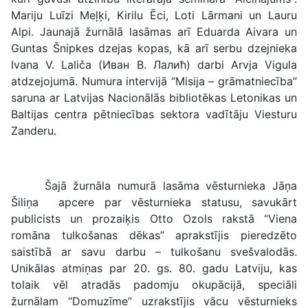
Mariju Luīzi Meļķi, Kirilu Ēci, Loti Lārmani un Lauru
Alpi. Jaunajā žurnālā lasāmas arī Eduarda Aivara un
Guntas Šnipkes dzejas kopas, kā arī serbu dzejnieka
Ivana V. Laliča (Иван В. Лалић) darbi Arvja Vigula
atdzejojumā. Numura intervijā “Misija – grāmatniecība”
saruna ar Latvijas Nacionālās bibliotēkas Letonikas un
Baltijas centra pētniecības sektora vadītāju Viesturu
Zanderu.
Šajā žurnāla numurā lasāma vēsturnieka Jāņa
Šiliņa apcere par vēsturnieka statusu, savukārt
publicists un prozaiķis Otto Ozols rakstā “Viena
romāna tulkošanas dēkas” aprakstījis pieredzēto
saistībā ar savu darbu – tulkošanu svešvalodās.
Unikālas atmiņas par 20. gs. 80. gadu Latviju, kas
tolaik vēl atradās padomju okupācijā, speciāli
žurnālam “Domuzīme” uzrakstījis vācu vēsturnieks