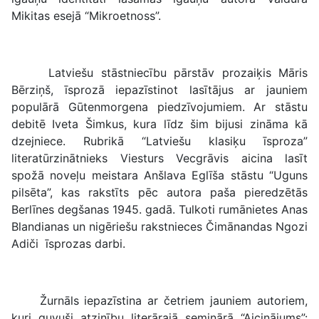
Mikitas esejā “Mikroetnoss”.
Latviešu stāstniecību pārstāv prozaiķis Māris
Bērziņš, īsprozā iepazīstinot lasītājus ar jauniem
populārā Gūtenmorgena piedzīvojumiem. Ar stāstu
debitē Iveta Šimkus, kura līdz šim bijusi zināma kā
dzejniece. Rubrikā “Latviešu klasiķu īsproza”
literatūrzinātnieks Viesturs Vecgrāvis aicina lasīt
spožā noveļu meistara Anšlava Eglīša stāstu “Uguns
pilsēta”, kas rakstīts pēc autora paša pieredzētās
Berlīnes degšanas 1945. gadā. Tulkoti rumānietes Anas
Blandianas un nigēriešu rakstnieces Čimānandas Ngozi
Adiči īsprozas darbi.
Žurnāls iepazīstina ar četriem jauniem autoriem,
kuri guvuši atzinību literārajā seminārā “Aicinājums”: