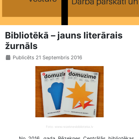
Bibliotēkā – jauns literārais
žurnāls
Publicēts 21 Septembris 2016
Foto: www.rezeknesbiblioteka.lv
No 2016. gada Rēzeknes Centrālās bibliotēkas