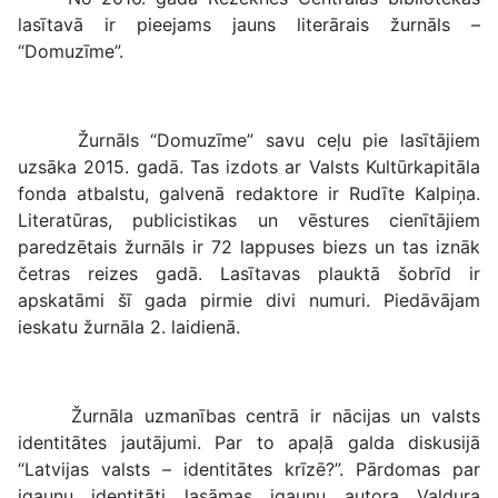
lasītavā ir pieejams jauns literārais žurnāls –
“Domuzīme”.
Žurnāls “Domuzīme” savu ceļu pie lasītājiem
uzsāka 2015. gadā. Tas izdots ar Valsts Kultūrkapitāla
fonda atbalstu, galvenā redaktore ir Rudīte Kalpiņa.
Literatūras, publicistikas un vēstures cienītājiem
paredzētais žurnāls ir 72 lappuses biezs un tas iznāk
četras reizes gadā. Lasītavas plauktā šobrīd ir
apskatāmi šī gada pirmie divi numuri. Piedāvājam
ieskatu žurnāla 2. laidienā.
Žurnāla uzmanības centrā ir nācijas un valsts
identitātes jautājumi. Par to apaļā galda diskusijā
“Latvijas valsts – identitātes krīzē?”. Pārdomas par
igauņu identitāti lasāmas igauņu autora Valdura