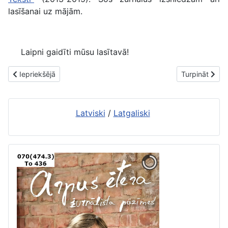
lasīšanai uz mājām.
Laipni gaidīti mūsu lasītavā!
Iepriekšējais raksts: Rēzeknes Centrālās bibliotēkas periodikas 
Nākamais rakst
Iepriekšējā
Turpināt
Latviski
/
Latgaliski