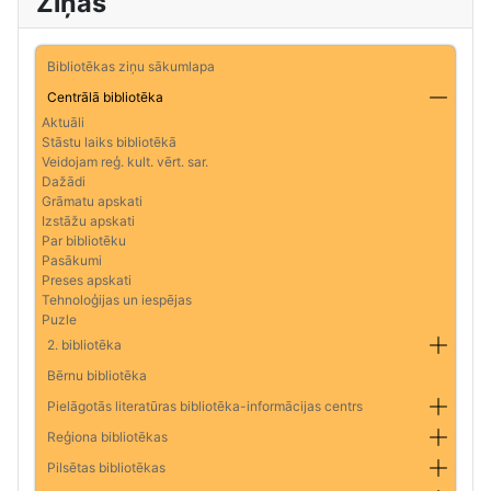
Ziņas
Bibliotēkas ziņu sākumlapa
Centrālā bibliotēka
Aktuāli
Stāstu laiks bibliotēkā
Veidojam reģ. kult. vērt. sar.
Dažādi
Grāmatu apskati
Izstāžu apskati
Par bibliotēku
Pasākumi
Preses apskati
Tehnoloģijas un iespējas
Puzle
2. bibliotēka
Bērnu bibliotēka
Pielāgotās literatūras bibliotēka-informācijas centrs
Reģiona bibliotēkas
Pilsētas bibliotēkas