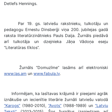
Detlefs Hennings.
Par 19. gs. latviešu rakstnieku, tulkotāju un
pedagogu Ernestu Dinsberģi viņa 200. jubilejas gadā
raksta literatūrzinātnieks Pauls Daija. Žurnāls piedāvā
arī tulkotāja un dzejnieka Jāņa Vādoņa eseju
“Literatūras tīklos”.
Žurnāls “Domuzīme” lasāms arī elektroniski
www.las.am
un
www.fabula.lv
.
Informējam, ka lasītavas krājumā ir pieejami agrāk
iznākušie un iecienītie literārie žurnāli latviešu valodā
“Karogs”
(1980-2010),
“Avots”
(1988-1989) un
“Latvju
Teksti”
(2013-2015). Šos žurnālus izsniedzam arī