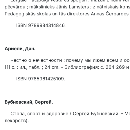
pēcvārdu ; mākslinieks Jānis Lamsters ; zinātniskais konsul
Pedagoģiskās skolas un tās direktores Annas Čerbardes 
ISBN 9789984314846.
Ариели, Дэн.
Честно о нечестности : почему мы лжем всем и особе
[1] с. : ил., табл. ; 24 cm. - Библиография: с. 264-269
ISBN 9785961425109.
Бубновский, Сергей.
Стопа, спорт и здоровье / Сергей Бубновский. - Москв
лекарств).