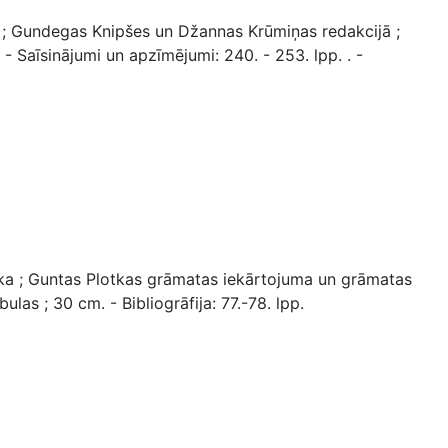
 ; Gundegas Knipšes un Džannas Krūmiņas redakcijā ;
 - Saīsinājumi un apzīmējumi: 240. - 253. lpp. . -
a ; Guntas Plotkas grāmatas iekārtojuma un grāmatas
ulas ; 30 cm. - Bibliogrāfija: 77.-78. lpp.