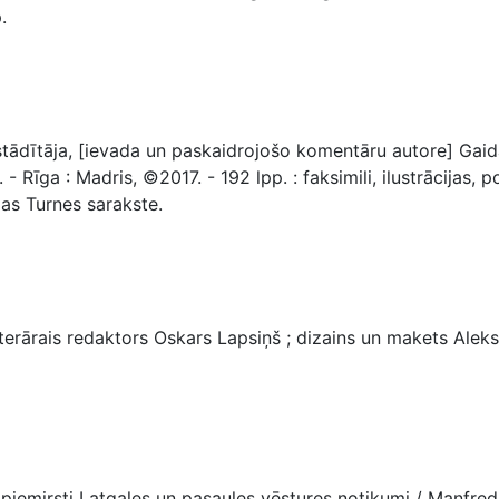
.
astādītāja, [ievada un paskaidrojošo komentāru autore] Gaid
 Rīga : Madris, ©2017. - 192 lpp. : faksimili, ilustrācijas, po
das Turnes sarakste.
terārais redaktors Oskars Lapsiņš ; dizains un makets Aleksa
piemirsti Latgales un pasaules vēstures notikumi / Manfre