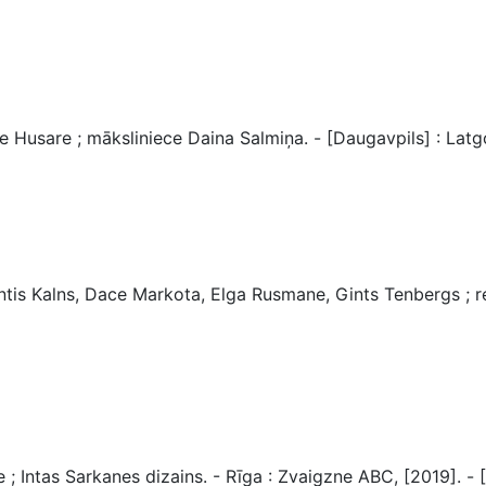
e Husare ; māksliniece Daina Salmiņa. - [Daugavpils] : Latgo
untis Kalns, Dace Markota, Elga Rusmane, Gints Tenbergs ; 
 Intas Sarkanes dizains. - Rīga : Zvaigzne ABC, [2019]. - [J