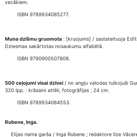
vecākiem.
ISBN 9789934085277.
Muna dzīšmu gruomota
: [kruojums] / sastateituoja Edīt
Dziesmas sakārtotas nosaukumu alfabētā.
ISBN 9790900507808.
500 ceļojumi visai dzīvei
/ no angļu valodas tulkojuši G
320 lpp. : krāsaini attēli, fotogrāfijas ; 24 cm.
ISBN 9789934084553.
Rubene, Inga.
Elijas nama garša / Inga Rubene ; redaktore Ilze Vācere ;