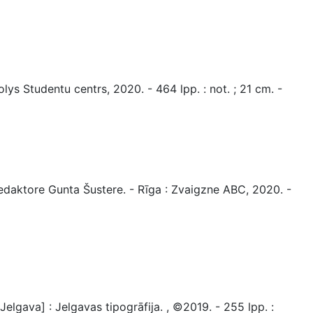
lys Studentu centrs, 2020. - 464 lpp. : not. ; 21 cm. -
redaktore Gunta Šustere. - Rīga : Zvaigzne ABC, 2020. -
elgava] : Jelgavas tipogrāfija. , ©2019. - 255 lpp. :