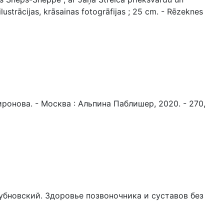
 ilustrācijas, krāsainas fotogrāfijas ; 25 cm. - Rēzeknes
онова. - Москва : Альпина Паблишер, 2020. - 270,
р Бубновский. Здоровье позвоночника и суставов без