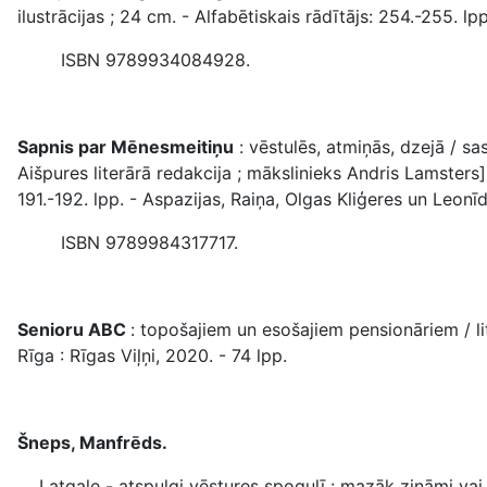
ilustrācijas ; 24 cm. - Alfabētiskais rādītājs: 254.-255. lpp
ISBN 9789934084928.
Sapnis par Mēnesmeitiņu
: vēstulēs, atmiņās, dzejā / s
Aišpures literārā redakcija ; mākslinieks Andris Lamsters]. -
191.-192. lpp. - ‍Aspazijas, Raiņa, Olgas Kliģeres un Leonī
ISBN 9789984317717.
Senioru ABC
: topošajiem un esošajiem pensionāriem / li
Rīga : Rīgas Viļņi, 2020. - 74 lpp.
Šneps, Manfrēds.
Latgale - atspulgi vēstures spogulī : mazāk zināmi vai 