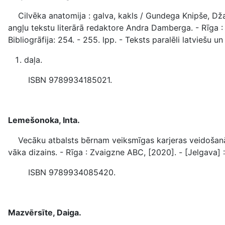
Cilvēka anatomija : galva, kakls / Gundega Knipše, Dža
angļu tekstu literārā redaktore Andra Damberga. - Rīga : La
Bibliogrāfija: 254. - 255. lpp. - Teksts paralēli latviešu
daļa.
ISBN 9789934185021.
Lemešonoka, Inta.
Vecāku atbalsts bērnam veiksmīgas karjeras veidošanā 
vāka dizains. - Rīga : Zvaigzne ABC, [2020]. - [Jelgava] : J
ISBN 9789934085420.
Mazvērsīte, Daiga.