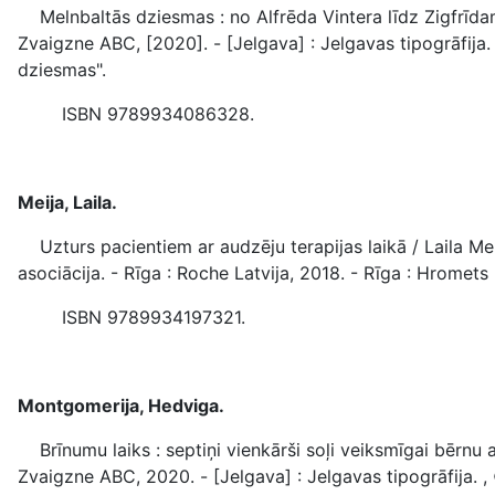
Melnbaltās dziesmas : no Alfrēda Vintera līdz Zigfrīdam
Zvaigzne ABC, [2020]. - [Jelgava] : Jelgavas tipogrāfija. ,
dziesmas".
ISBN 9789934086328.
Meija, Laila.
Uzturs pacientiem ar audzēju terapijas laikā / Laila Meija
asociācija. - Rīga : Roche Latvija, 2018. - Rīga : Hromets p
ISBN 9789934197321.
Montgomerija, Hedviga.
Brīnumu laiks : septiņi vienkārši soļi veiksmīgai bērnu 
Zvaigzne ABC, 2020. - [Jelgava] : Jelgavas tipogrāfija. , 