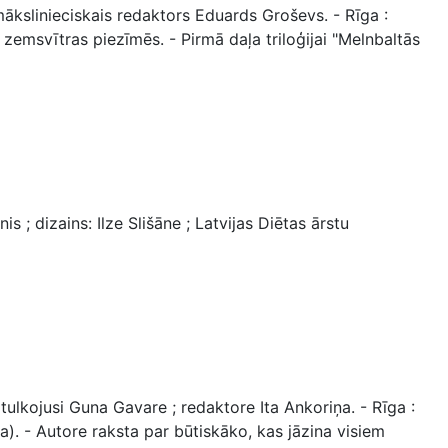
kslinieciskais redaktors Eduards Groševs. - Rīga :
a zemsvītras piezīmēs. - Pirmā daļa triloģijai "Melnbaltās
 ; dizains: Ilze Slišāne ; Latvijas Diētas ārstu
ulkojusi Guna Gavare ; redaktore Ita Ankoriņa. - Rīga :
ja). - Autore raksta par būtiskāko, kas jāzina visiem