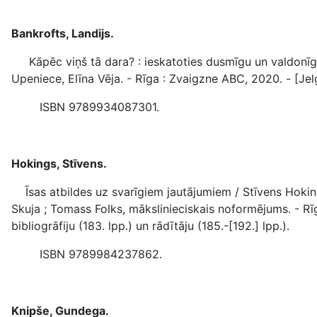
Bankrofts, Landijs.
Kāpēc viņš tā dara? : ieskatoties dusmīgu un valdonīgu v
Upeniece, Elīna Vēja. - Rīga : Zvaigzne ABC, 2020. - [Jel
ISBN 9789934087301.
Hokings, Stīvens.
Īsas atbildes uz svarīgiem jautājumiem / Stīvens Hokings 
Skuja ; Tomass Folks, mākslinieciskais noformējums. - Rīga
bibliogrāfiju (183. lpp.) un rādītāju (185.-[192.] lpp.).
ISBN 9789984237862.
Knipše, Gundega.