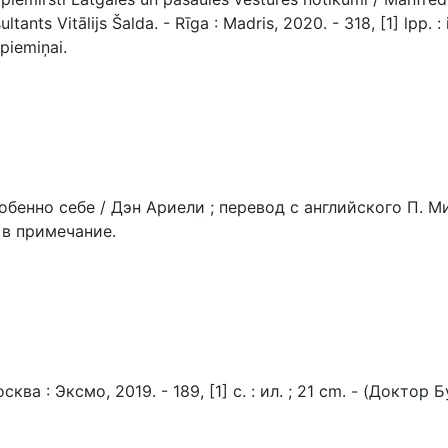
tants Vitālijs Šalda. - Rīga : Madris, 2020. - 318, [1] lpp. :
piemiņai.
нно себе / Дэн Ариели ; перевод с английского П. Мир
 и в примечание.
а : Эксмо, 2019. - 189, [1] с. : ил. ; 21 cm. - (Докто