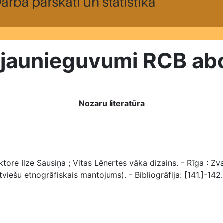
a jaunieguvumi RCB a
Nozaru literatūra
e Ilze Sausiņa ; Vitas Lēnertes vāka dizains. - Rīga : Zvai
Latviešu etnogrāfiskais mantojums). - Bibliogrāfija: [141.]-14