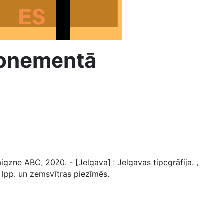
bonementā
gzne ABC, 2020. - [Jelgava] : Jelgavas tipogrāfija. ,
2. lpp. un zemsvītras piezīmēs.