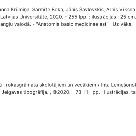
nna Krūmiņa, Sarmīte Boka, Jānis Šavlovskis, Arnis Vīksna
tvijas Universitāte, 2020. - 255 lpp. : ilustrācijas ; 25 cm.
 un angļu valodā. - "Anatomia basic medicinae est"--Uz vāka.
: rokasgrāmata skolotājiem un vecākiem / Inta Lemešonok
elgavas tipogrāfija. , ©2020. - 78, [1] lpp. : ilustrācijas, tab