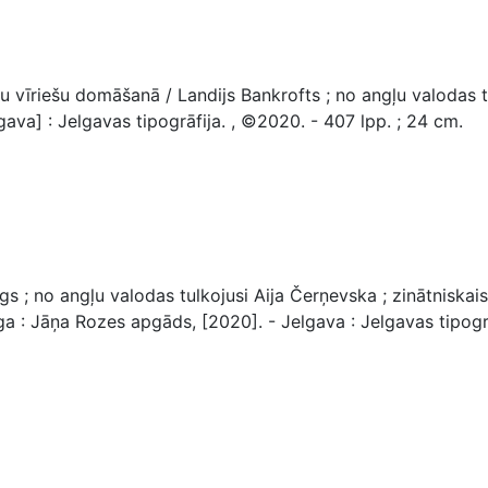
īriešu domāšanā / Landijs Bankrofts ; no angļu valodas tul
gava] : Jelgavas tipogrāfija. , ©2020. - 407 lpp. ; 24 cm.
; no angļu valodas tulkojusi Aija Čerņevska ; zinātniskais k
 : Jāņa Rozes apgāds, [2020]. - Jelgava : Jelgavas tipogrāfij