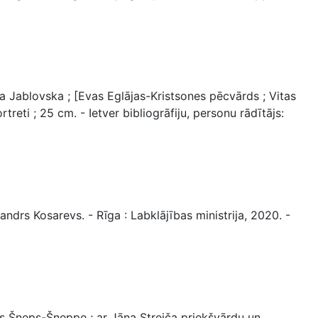
a Jablovska ; [Evas Eglājas-Kristsones pēcvārds ; Vitas
rtreti ; 25 cm. - Ietver bibliogrāfiju, personu rādītājs:
ndrs Kosarevs. - Rīga : Labklājības ministrija, 2020. -
ds Šneps-Šneppe ; ar Jāņa Streiča priekšvārdu un