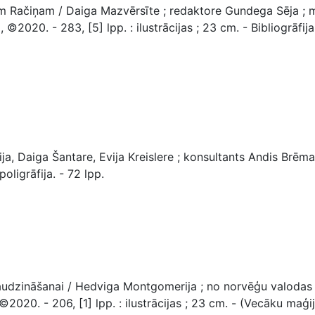
 Račiņam / Daiga Mazvērsīte ; redaktore Gundega Sēja ; mā
 ©2020. - 283, [5] lpp. : ilustrācijas ; 23 cm. - Bibliogrāfij
, Daiga Šantare, Evija Kreislere ; konsultants Andis Brēmanis
oligrāfija. - 72 lpp.
audzināšanai / Hedviga Montgomerija ; no norvēģu valodas t
©2020. - 206, [1] lpp. : ilustrācijas ; 23 cm. - (Vecāku maģi