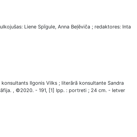
kojušas: Liene Spīgule, Anna Beļēviča ; redaktores: Inta
onsultants Ilgonis Vilks ; literārā konsultante Sandra
a. , ©2020. - 191, [1] lpp. : portreti ; 24 cm. - Ietver