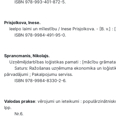
ISBN 978-993-401-872-5.
Prisjolkova, Inese.
Ieelpo laimi un mīlestību / Inese Prisjolkova. - [B. v.] : [b
ISBN 978-9984-491-95-0.
Sprancmanis, Nikolajs.
Uzņēmējdarbības loģistikas pamati : [mācību grāmata] / Nik
Saturs: Ražošanas uzņēmuma ekonomika un loģistika ; L
pārvadājumi ; Pakalpojumu serviss.
ISBN 978-9984-8330-2-6.
Valodas prakse
: vērojumi un ieteikumi : populārzinātnisk
lpp.
Nr.6.