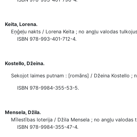
Keita, Lorena.
Eņģeļu nakts / Lorena Keita ; no angļu valodas tulkojusi I
ISBN 978-993-401-712-4.
Kostello, Džeina.
Sekojot laimes putnam : [romāns] / Džeina Kostello ; no an
ISBN 978-9984-355-53-5.
Mensela, Džila.
Mīlestības loterija / Džila Mensela ; no angļu valodas tul
ISBN 978-9984-355-47-4.