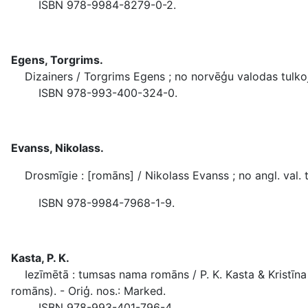
ISBN 978-9984-8279-0-2.
Egens, Torgrims.
Dizainers / Torgrims Egens ; no norvēģu valodas tulkojus
ISBN 978-993-400-324-0.
Evanss, Nikolass.
Drosmīgie : [romāns] / Nikolass Evanss ; no angl. val. tul
ISBN 978-9984-7968-1-9.
Kasta, P. K.
Iezīmētā : tumsas nama romāns / P. K. Kasta & Kristīna K
romāns). - Oriģ. nos.: Marked.
ISBN 978-993-401-796-4.