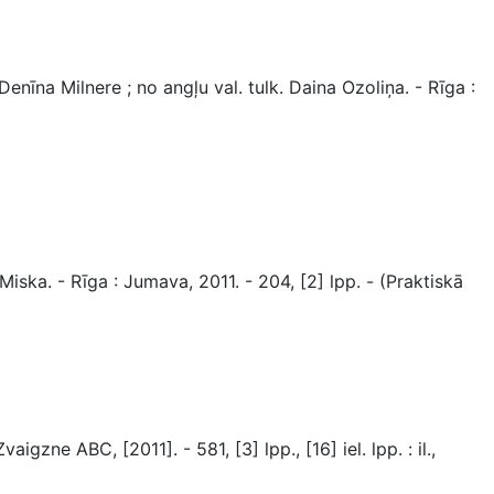
enīna Milnere ; no angļu val. tulk. Daina Ozoliņa. - Rīga :
ska. - Rīga : Jumava, 2011. - 204, [2] lpp. - (Praktiskā
zne ABC, [2011]. - 581, [3] lpp., [16] iel. lpp. : il.,