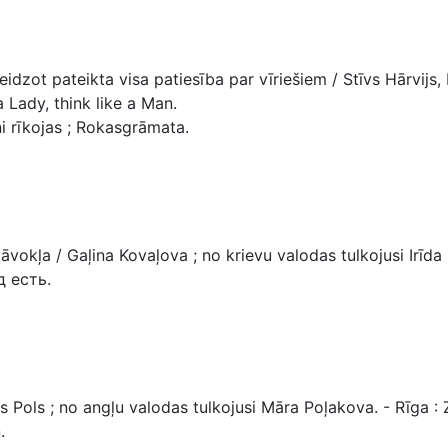
dzot pateikta visa patiesība par vīriešiem / Stīvs Hārvijs, D
a Lady, think like a Man.
i rīkojas ; Rokasgrāmata.
kļa / Gaļina Kovaļova ; no krievu valodas tulkojusi Irīda Mi
д есть.
ls ; no angļu valodas tulkojusi Māra Poļakova. - Rīga : Zvaig
.