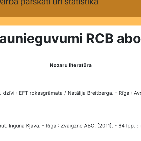
ja jaunieguvumi RCB a
Nozaru literatūra
vi : EFT rokasgrāmata / Natālija Breitberga. - Rīga : Avots, 
. Inguna Kļava. - Rīga : Zvaigzne ABC, [2011]. - 64 lpp. : il.