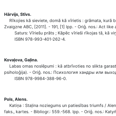
Hārvijs, Stīvs.
Rīkojies kā sieviete, domā kā vīrietis : grāmata, kurā bei
Zvaigzne ABC, [2011]. - 191, [1] lpp. - Oriģ. nos.: Act like 
Saturs: Vīriešu prāts ; Kāpēc vīrieši rīkojas tā, kā viņ
ISBN 978-993-401-262-4.
Kovaļova, Gaļina.
Labas omas noslēpumi : kā atbrīvoties no slikta garastāvo
psiholoģija). - Oriģ. nos.: Психология хандры или выхо
ISBN 978-9984-388-96-0.
Pols, Alens.
Katiņa : Staļina noziegums un patiesības triumfs / Alens Po
faks., kartes. - Bibliogr.: 559.-568. lpp. - Oriģ. nos.: Katyń