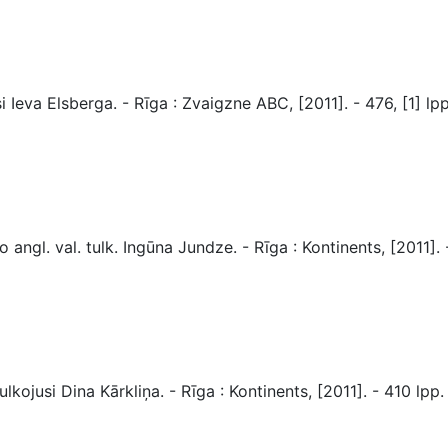
eva Elsberga. - Rīga : Zvaigzne ABC, [2011]. - 476, [1] lpp. 
gl. val. tulk. Ingūna Jundze. - Rīga : Kontinents, [2011]. -
kojusi Dina Kārkliņa. - Rīga : Kontinents, [2011]. - 410 lpp