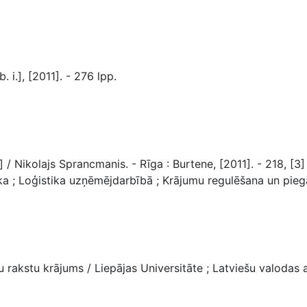
. i.], [2011]. - 276 lpp.
olajs Sprancmanis. - Rīga : Burtene, [2011]. - 218, [3] lpp. 
oģistika uzņēmējdarbībā ; Krājumu regulēšana un piegāžu
u rakstu krājums / Liepājas Universitāte ; Latviešu valodas 