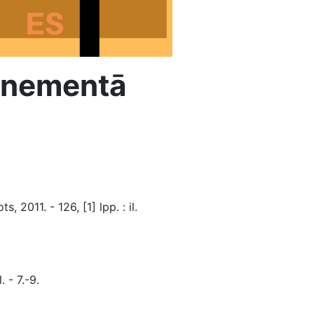
bonementā
2011. - 126, [1] lpp. : il.
 - 7.-9.