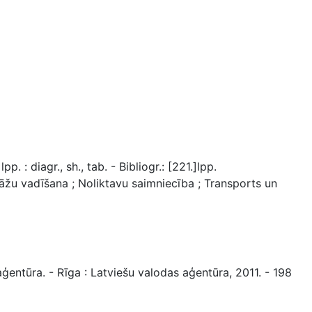
: diagr., sh., tab. - Bibliogr.: [221.]lpp.
 vadīšana ; Noliktavu saimniecība ; Transports un
aģentūra. - Rīga : Latviešu valodas aģentūra, 2011. - 198