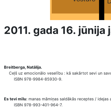
2011. gada 16. jūni
Breitberga, Natālija.
Ceļš uz emocionālo veselību : kā sakārtot sevi un savu dzī
ISBN 978-9984-85930-9.
Es tevi mīlu
: manas māmiņas saldākās receptes / idejas aut
ISBN 978-993-401-964-7.