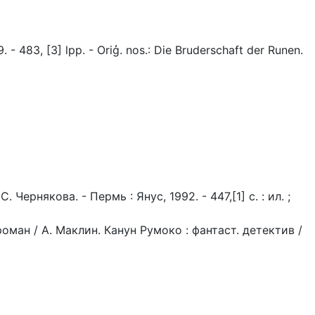
 - 483, [3] lpp. - Oriģ. nos.: Die Bruderschaft der Runen.
Чернякова. - Пермь : Янус, 1992. - 447,[1] с. : ил. ;
ман / А. Маклин. Канун Румоко : фантаст. детектив /