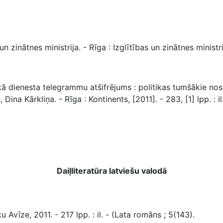
zinātnes ministrija. - Rīga : Izglītības un zinātnes ministrija
kā dienesta telegrammu atšifrējums : politikas tumšākie nos
na Kārkliņa. - Rīga : Kontinents, [2011]. - 283, [1] lpp. : il
Daiļliteratūra latviešu valodā
u Avīze, 2011. - 217 lpp. : il. - (Lata romāns ; 5(143).