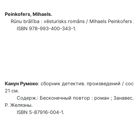
Peinkofers, Mihaels.
Rūnu brālība : vēsturisks romāns / Mihaels Peinkofers ; n
ISBN 978-993-400-343-1.
Канун Румоко
: cборник детектив. произведений / сост. 
21 см.
Содерж.: Бесконечный повтор : роман ; Занавес. Зол
Р. Желязны.
ISBN 5-87916-004-1.