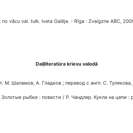
o vācu val. tulk. Iveta Galēja. - Rīga : Zvaigzne ABC, 2009.
Daiļliteratūra krievu valodā
М. Шаламов, А. Гладков ; перевод с англ. С. Тулякова, С. 
отые рыбки : повести / Р. Чандлер. Кукла на цепи : ро