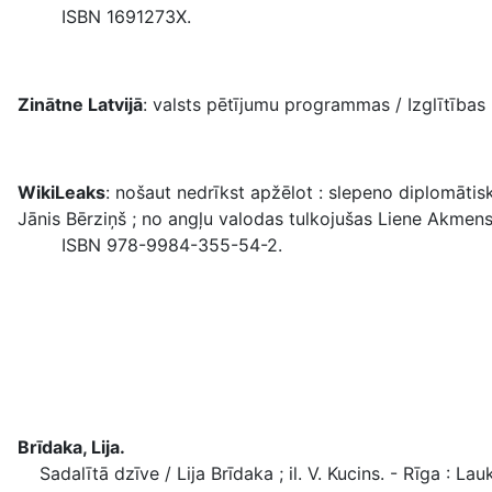
ISBN 1691273X.
Zinātne Latvijā
: valsts pētījumu programmas / Izglītības un 
WikiLeaks
: nošaut nedrīkst apžēlot : slepeno diplomātis
Jānis Bērziņš ; no angļu valodas tulkojušas Liene Akmens, Di
ISBN 978-9984-355-54-2.
Brīdaka, Lija.
Sadalītā dzīve / Lija Brīdaka ; il. V. Kucins. - Rīga : Lauk