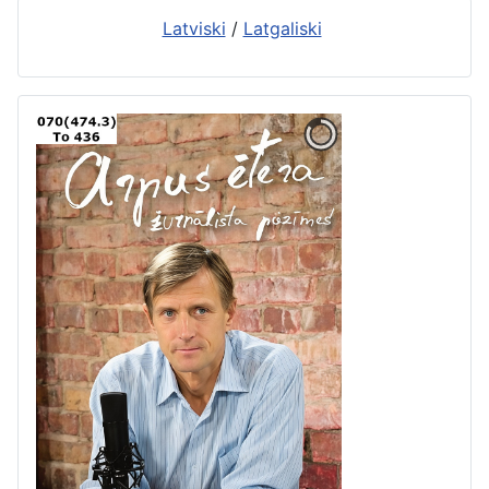
Latviski
/
Latgaliski