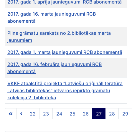
2017. gada 1. aprīļa jaunieguvumi RCB abonementā
2017. gada 16. marta jaunieguvumi RCB
abonementā
Pilns grāmatu saraksts no 2.bibliotēkas marta
jaunumiem
2017. gada 1. marta jaunieguvumi RCB abonementā
2017. gada 16. februāra jaunieguvumi RCB
abonementā
VKKF atbalstītā projekta “Latviešu oriģinālliteratūra
Latvijas bibliotēkās” ietvaros iepirkto grāmatu
kolekcija 2. bibliotēkā
Rakstu tabula
22
23
24
25
26
27
28
29
27 lapa no 46