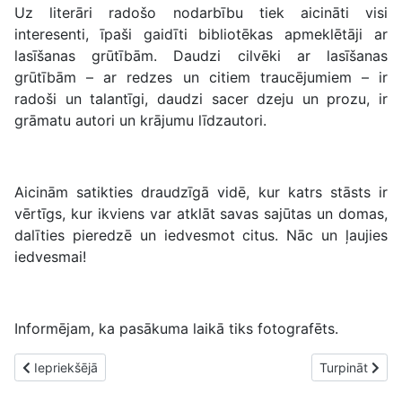
Uz literāri radošo nodarbību tiek aicināti visi
interesenti, īpaši gaidīti bibliotēkas apmeklētāji ar
lasīšanas grūtībām. Daudzi cilvēki ar lasīšanas
grūtībām – ar redzes un citiem traucējumiem – ir
radoši un talantīgi, daudzi sacer dzeju un prozu, ir
grāmatu autori un krājumu līdzautori.
Aicinām satikties draudzīgā vidē, kur katrs stāsts ir
vērtīgs, kur ikviens var atklāt savas sajūtas un domas,
dalīties pieredzē un iedvesmot citus. Nāc un ļaujies
iedvesmai!
Informējam, ka pasākuma laikā tiks fotografēts.
Iepriekšējais raksts: Svētki kopā ar Marinu Streļčenoku RPLB-IC
Nākamais raks
Iepriekšējā
Turpināt