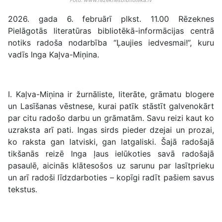
Foto: www.rezeknesbiblioteka.lv
2026. gada 6. februārī plkst. 11.00 Rēzeknes
Pielāgotās literatūras bibliotēkā-informācijas centrā
notiks radoša nodarbība “Ļaujies iedvesmai!”, kuru
vadīs Inga Kaļva-Miņina.
I. Kaļva-Miņina ir žurnāliste, literāte, grāmatu blogere
un Lasīšanas vēstnese, kurai patīk stāstīt galvenokārt
par citu radošo darbu un grāmatām. Savu reizi kaut ko
uzraksta arī pati. Ingas sirds pieder dzejai un prozai,
ko raksta gan latviski, gan latgaliski. Šajā radošajā
tikšanās reizē Inga ļaus ielūkoties savā radošajā
pasaulē, aicinās klātesošos uz sarunu par lasītprieku
un arī radoši līdzdarboties – kopīgi radīt pašiem savus
tekstus.