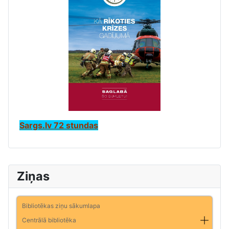
Sargs.lv 72 stundas
Ziņas
Bibliotēkas ziņu sākumlapa
Centrālā bibliotēka