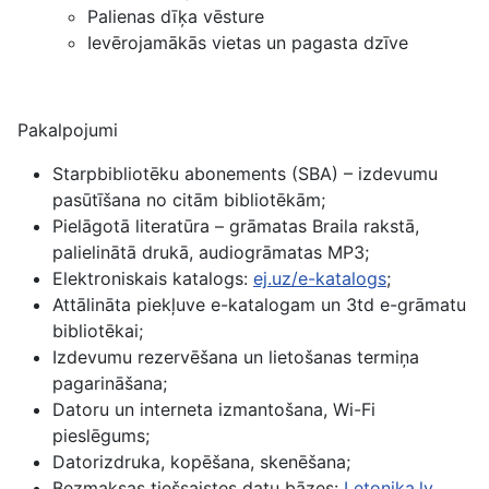
Palienas dīķa vēsture
Ievērojamākās vietas un pagasta dzīve
Pakalpojumi
Starpbibliotēku abonements (SBA) – izdevumu
pasūtīšana no citām bibliotēkām;
Pielāgotā literatūra – grāmatas Braila rakstā,
palielinātā drukā, audiogrāmatas MP3;
Elektroniskais katalogs:
ej.uz/e-katalogs
;
Attālināta piekļuve e-katalogam un 3td e-grāmatu
bibliotēkai;
Izdevumu rezervēšana un lietošanas termiņa
pagarināšana;
Datoru un interneta izmantošana, Wi-Fi
pieslēgums;
Datorizdruka, kopēšana, skenēšana;
Bezmaksas tiešsaistes datu bāzes:
Letonika.lv
,