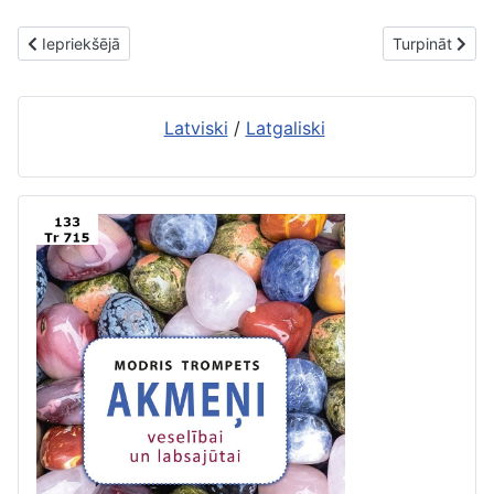
Iepriekšējais raksts: Par Nautrēnu pagasta bibliotēku
Nākamais raks
Iepriekšējā
Turpināt
Latviski
/
Latgaliski