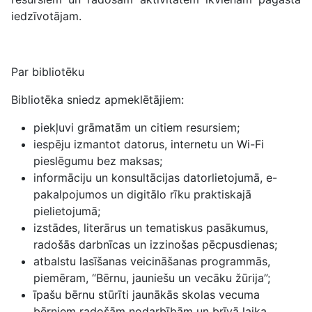
iedzīvotājam.
Par bibliotēku
Bibliotēka sniedz apmeklētājiem:
piekļuvi grāmatām un citiem resursiem;
iespēju izmantot datorus, internetu un Wi-Fi
pieslēgumu bez maksas;
informāciju un konsultācijas datorlietojumā, e-
pakalpojumos un digitālo rīku praktiskajā
pielietojumā;
izstādes, literārus un tematiskus pasākumus,
radošās darbnīcas un izzinošas pēcpusdienas;
atbalstu lasīšanas veicināšanas programmās,
piemēram, “Bērnu, jauniešu un vecāku žūrija”;
īpašu bērnu stūrīti jaunākās skolas vecuma
bērniem radošām nodarbībām un brīvā laika