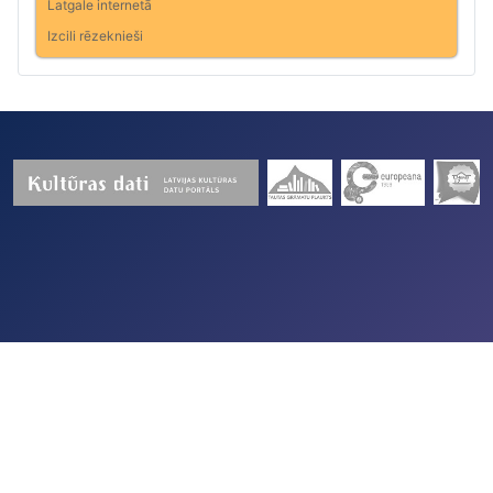
Latgale internetā
Izcili rēzeknieši