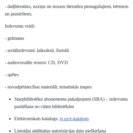
- daiļliteratūra, uzziņu un nozaru literatūra pieaugušajiem, bērniem
un jauniešiem;
Izdevumu veidi:
- grāmatas
- seriālizdevumi: laikraksti, žurnāli
- audiovizuālie resursi: CD, DVD
- spēles
- novadpētniecības materiāli; tematiskās mapes
Starpbibliotēku abonementa pakalpojumi (SBA) – izdevumu
pasūtīšana no citām bibliotēkām
Elektroniskais katalogs:
ej.uz/e-katalogs
Lietotāju attālinātas autorizācijas datu piešķiršana