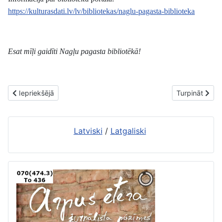
https://kulturasdati.lv/lv/bibliotekas/naglu-pagasta-biblioteka
Esat mīļi gaidīti Nagļu pagasta bibliotēkā!
Iepriekšējais raksts: Par Čornajas pagasta bibliotēkas Rāznas no
Nākamais raks
Iepriekšējā
Turpināt
Latviski
/
Latgaliski