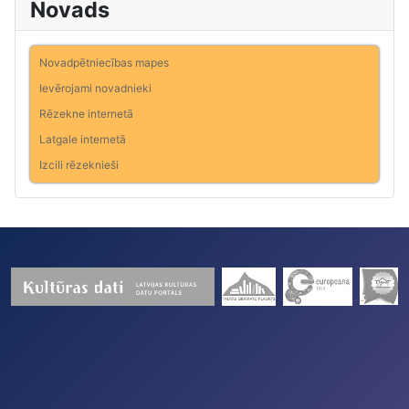
Novads
Novadpētniecības mapes
Ievērojami novadnieki
Rēzekne internetā
Latgale internetā
Izcili rēzeknieši