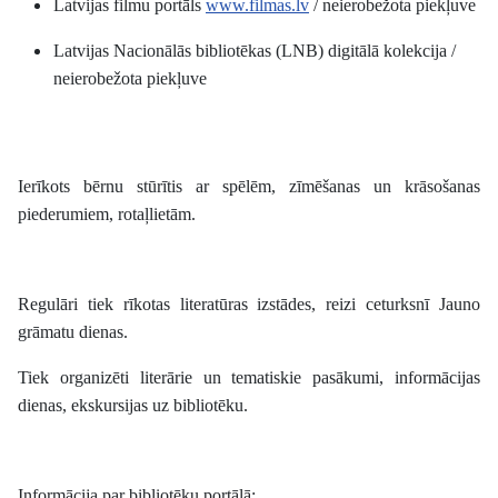
Latvijas filmu portāls
www.filmas.lv
/ neierobežota piekļuve
Latvijas Nacionālās bibliotēkas (LNB) digitālā kolekcija /
neierobežota piekļuve
Ierīkots bērnu stūrītis ar spēlēm, zīmēšanas un krāsošanas
piederumiem, rotaļlietām.
Regulāri tiek rīkotas literatūras izstādes, reizi ceturksnī Jauno
grāmatu dienas.
Tiek organizēti literārie un tematiskie pasākumi, informācijas
dienas, ekskursijas uz bibliotēku.
Informācija par bibliotēku portālā: