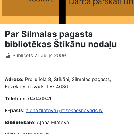
Par Silmalas pagasta
bibliotēkas Štikānu nodaļu
Publicēts 21 Jūlijs 2009
Adrese:
Preiļu iela 8, Štikāni, Silmalas pagasts,
Rēzeknes novads, LV- 4636
Telefons:
64646941
E-pasts:
alona.filatova@rezeknesnovads.lv
Bibliotekāre
:
Aļona Filatova