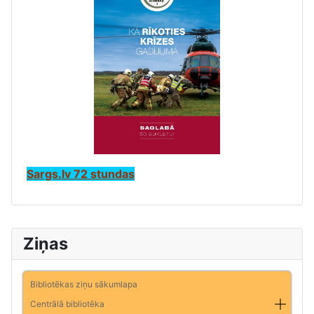
Sargs.lv 72 stundas
Ziņas
Bibliotēkas ziņu sākumlapa
Centrālā bibliotēka