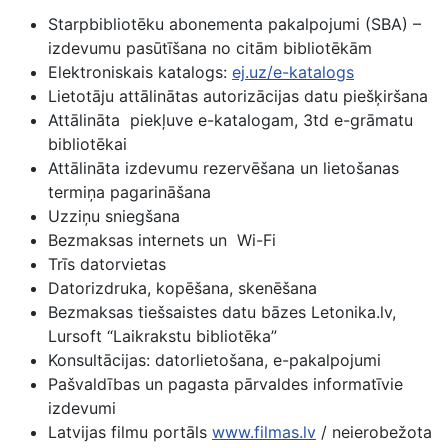
Starpbibliotēku abonementa pakalpojumi (SBA) –
izdevumu pasūtīšana no citām bibliotēkām
Elektroniskais katalogs:
ej.uz/e-katalogs
Lietotāju attālinātas autorizācijas datu piešķiršana
Attālināta piekļuve e-katalogam, 3td e-grāmatu
bibliotēkai
Attālināta izdevumu rezervēšana un lietošanas
termiņa pagarināšana
Uzziņu sniegšana
Bezmaksas internets un Wi-Fi
Trīs datorvietas
Datorizdruka, kopēšana, skenēšana
Bezmaksas tiešsaistes datu bāzes Letonika.lv,
Lursoft “Laikrakstu bibliotēka”
Konsultācijas: datorlietošana, e-pakalpojumi
Pašvaldības un pagasta pārvaldes informatīvie
izdevumi
Latvijas filmu portāls
www.filmas.lv
/ neierobežota