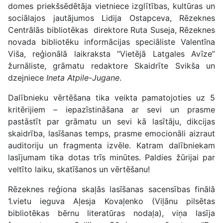
domes priekšsēdētāja vietniece izglītības, kultūras un
sociālajos jautājumos Lidija Ostapceva, Rēzeknes
Centrālās bibliotēkas direktore Ruta Suseja, Rēzeknes
novada bibliotēku informācijas speciāliste Valentīna
Viša, reģionālā laikraksta “Vietējā Latgales Avīze”
žurnāliste, grāmatu redaktore Skaidrīte Svikša un
dzejniece
Ineta Atpile
-
Jugane
.
Dalībnieku vērtēšana tika veikta pamatojoties uz 5
kritērijiem – iepazīstināšana ar sevi un prasme
pastāstīt par grāmatu un sevi kā lasītāju, dikcijas
skaidrība, lasīšanas temps, prasme emocionāli aizraut
auditoriju un fragmenta izvēle. Katram dalībniekam
lasījumam tika dotas trīs minūtes. Paldies žūrijai par
veltīto laiku, skatīšanos un vērtēšanu!
Rēzeknes reģiona skaļās lasīšanas sacensības finālā
1.vietu ieguva Aļesja Kovaļenko (Viļānu pilsētas
bibliotēkas bērnu literatūras nodaļa), viņa lasīja