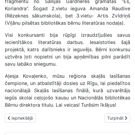
fragmentu no Sallijas Gārdneres grāmatas “Es,
Koriandra”. Šogad 2.vietu ieguva Amanda Raudive
(Rēzeknes sākumskola), bet 3.vietu- Artis Zvīdriņš
(Viļānu pilsētas bibliotēkas bērnu literatūras nodaļa).
Visi konkursanti bija rūpīgi izraudzījušies savus
iecienītākos literatūras darbus. Iesaistoties šajā
projektā, katrs dalībnieks ir ieguvējs. Bērni konkursu
uztvēra ļoti nopietni un bija apņēmības pilni parādīt
savu labāko sniegumu.
Aļesja Kovaļenko, mūsu reģiona skaļās lasīšanas
čempione, un atbalstītāji dosies uz Rīgu, lai piedalītos
nacionālajā Skaļās lasīšanas finālā, kurā uzvarētājs
iegūs skolai ceļojošo kausu un Nacionālās bibliotēkas
Bērnu direktora titulu. Lai veicas! Turēsim īkšķus!
Iepriekšējais raksts: Feimaņos skanēja dzeja un dziesmas
Nākamais raks
Iepriekšējā
Turpināt