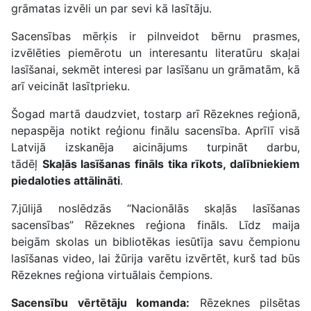
grāmatas izvēli un par sevi kā lasītāju.
Sacensības mērķis ir pilnveidot bērnu prasmes,
izvēlēties piemērotu un interesantu literatūru skaļai
lasīšanai, sekmēt interesi par lasīšanu un grāmatām, kā
arī veicināt lasītprieku.
Šogad martā daudzviet, tostarp arī Rēzeknes reģionā,
nepaspēja notikt reģionu finālu sacensība. Aprīlī visā
Latvijā izskanēja aicinājums turpināt darbu,
tādēļ
Skaļās lasīšanas fināls tika rīkots, dalībniekiem
piedaloties attālināti
.
7.jūlijā noslēdzās “Nacionālās skaļās lasīšanas
sacensības” Rēzeknes reģiona fināls. Līdz maija
beigām skolas un bibliotēkas iesūtīja savu čempionu
lasīšanas video, lai žūrija varētu izvērtēt, kurš tad būs
Rēzeknes reģiona virtuālais čempions.
Sacensību vērtētāju komanda:
Rēzeknes pilsētas