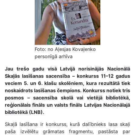
Foto: no Aļesjas Kovaļenko
personīgā arhīva
Jau trešo gadu visā Latvijā norisinājās Nacionālā
Skaļās lasīšanas sacensība – konkurss 11–12 gadus
veciem 5. un 6. klašu skolēniem, kura rezultātā tiek
noskaidrots lasīšanas čempions. Konkurss notiek trīs
posmos – sacensība skolā vai vietējā bibliotēkā,
reģionālais fināls un valsts fināls Latvijas Nacionālajā
bibliotēkā (LNB).
Skaļā lasīšana ir konkurss, kurā dalībnieks lasa skaļi
paša izvēlētu grāmatas fragmentu, pastāsta par