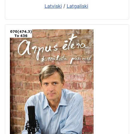
Latviski
/
Latgaliski