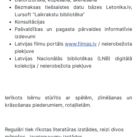
Bezmaksas tiešsaistes datu bāzes Letonika.lv,
Lursoft “Laikrakstu bibliotēka”
Konsultācijas
Pašvaldības un pagasta pārvaldes informatīvie
izdevumi
Latvijas filmu portāls
www.filmas.lv
/ neierobežota
piekļuve
Latvijas Nacionālās bibliotēkas (LNB) digitālā
kolekcija / neierobežota piekļuve
Ierīkots bērnu stūrītis ar spēlēm, zīmēšanas un
krāsošanas piederumiem, rotaļlietām.
Regulāri tiek rīkotas literatūras izstādes, reizi divos
mēnešos, jaunieguvumu izstādes.