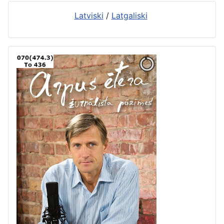
Latviski
/
Latgaliski