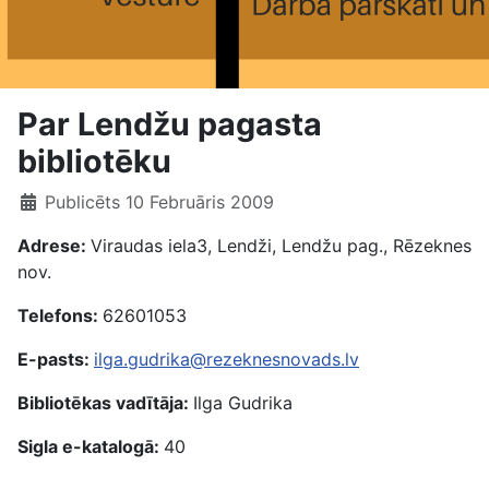
Par Lendžu pagasta
bibliotēku
Publicēts 10 Februāris 2009
Adrese:
Viraudas iela3, Lendži, Lendžu pag., Rēzeknes
nov.
Telefons:
62601053
E-pasts:
ilga.gudrika@rezeknesnovads.lv
Bibliotēkas vadītāja:
Ilga Gudrika
Sigla e-katalogā:
40