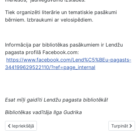
Tiek organizēti literārie un tematiskie pasākumi
bērniem. Izbraukumi ar velosipēdiem.
Informācija par bibliotēkas pasākumiem ir Lendžu
pagasta profilā Facebook.com:
https://www.facebook.com/Lend%C5%BEu-pagasts-
344199629522110/?ref=page_internal
Esat mīļi gaidīti Lendžu pagasta bibliotēkā!
Bibliotēkas vadītāja Ilga Gudrika
Iepriekšējais raksts: Par Maltas pagasta bibliotēku
Nākamais raks
Iepriekšējā
Turpināt