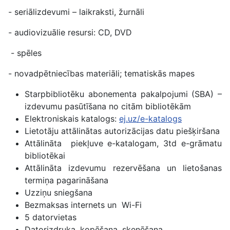
- seriālizdevumi – laikraksti, žurnāli
- audiovizuālie resursi: CD, DVD
- spēles
- novadpētniecības materiāli; tematiskās mapes
Starpbibliotēku abonementa pakalpojumi (SBA) –
izdevumu pasūtīšana no citām bibliotēkām
Elektroniskais katalogs:
ej.uz/e-katalogs
Lietotāju attālinātas autorizācijas datu piešķiršana
Attālināta piekļuve e-katalogam, 3td e-grāmatu
bibliotēkai
Attālināta izdevumu rezervēšana un lietošanas
termiņa pagarināšana
Uzziņu sniegšana
Bezmaksas internets un Wi-Fi
5 datorvietas
Datorizdruka, kopēšana, skenēšana