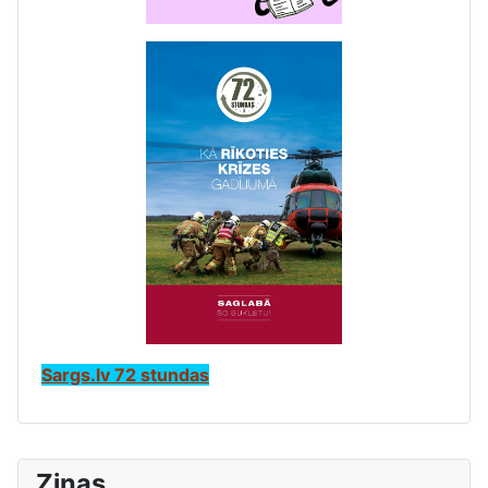
Sargs.lv 72 stundas
Ziņas