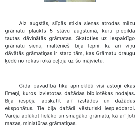
Aiz augstās, slīpās stikla sienas atrodas milzu
grāmatu plaukts 5 stāvu augstumā, kuru piepilda
tautas dāvinātās grāmatas. Skatoties uz iespaidīgo
grāmatu sienu, maltēnieši bija lepni, ka arī viņu
dāvātās grāmatiņas ir starp tām, kas Grāmatu draugu
ķēdē no rokas rokā ceļoja uz šo mājvietu.
Gida pavadībā tika apmeklēti visi astoņi ēkas
līmeņi, kuros izvietotas dažādas bibliotēkas nodaļas.
Bija iespēja apskatīt arī izstādes un dažādus
eksponātus. Tie bija dažādi vēsturiski iespieddarbi.
Varēja aplūkot lielāko un smagāko grāmatu, kā arī ļoti
mazas, miniatūras grāmatiņas.