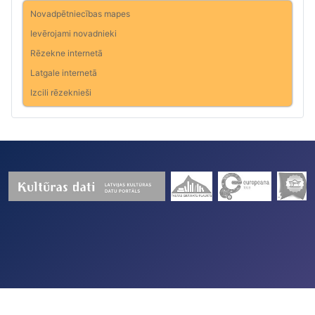
Novadpētniecības mapes
Ievērojami novadnieki
Rēzekne internetā
Latgale internetā
Izcili rēzeknieši