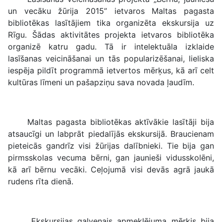
un vecāku žūrija 2015” ietvaros Maltas pagasta
bibliotēkas lasītājiem tika organizēta ekskursija uz
Rīgu. Šādas aktivitātes projekta ietvaros bibliotēka
organizē katru gadu. Tā ir intelektuāla izklaide
lasīšanas veicināšanai un tās popularizēšanai, lieliska
iespēja pildīt programmā ietvertos mērķus, kā arī celt
kultūras līmeni un pašapziņu sava novada ļaudīm.
Maltas pagasta bibliotēkas aktīvākie lasītāji bija
atsaucīgi un labprāt piedalījās ekskursijā. Braucienam
pieteicās gandrīz visi žūrijas dalībnieki. Tie bija gan
pirmsskolas vecuma bērni, gan jaunieši vidusskolēni,
kā arī bērnu vecāki. Ceļojumā visi devās agrā jaukā
rudens rīta dienā.
Ekskursijas galvenais apmeklējuma mērķis bija