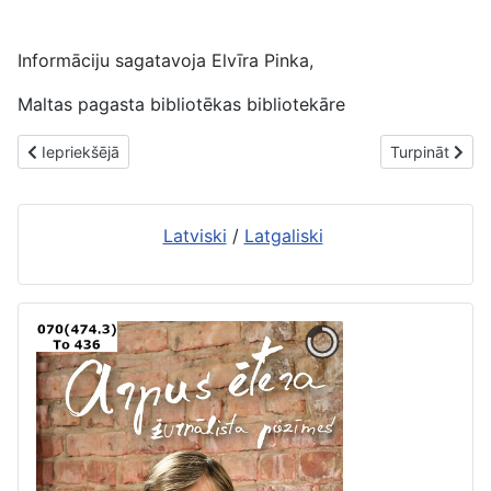
Informāciju sagatavoja Elvīra Pinka,
Maltas pagasta bibliotēkas bibliotekāre
Iepriekšējais raksts: Vinnijs Pūks pulcina draugus
Nākamais raks
Iepriekšējā
Turpināt
Latviski
/
Latgaliski