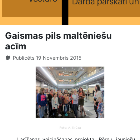
Gaismas pils maltēniešu
acīm
Publicēts 19 Novembris 2015
Foto: A. Krūza
Lasīšanas veicināšanas projekta „Bērnu, jauniešu