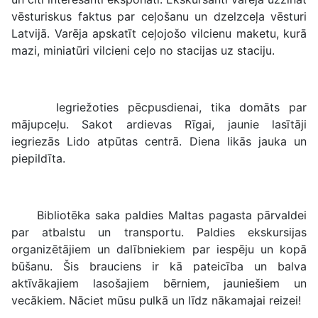
vēsturiskus faktus par ceļošanu un dzelzceļa vēsturi
Latvijā. Varēja apskatīt ceļojošo vilcienu maketu, kurā
mazi, miniatūri vilcieni ceļo no stacijas uz staciju.
Iegriežoties pēcpusdienai, tika domāts par
mājupceļu. Sakot ardievas Rīgai, jaunie lasītāji
iegriezās Lido atpūtas centrā. Diena likās jauka un
piepildīta.
Bibliotēka saka paldies Maltas pagasta pārvaldei
par atbalstu un transportu. Paldies ekskursijas
organizētājiem un dalībniekiem par iespēju un kopā
būšanu. Šis brauciens ir kā pateicība un balva
aktīvākajiem lasošajiem bērniem, jauniešiem un
vecākiem. Nāciet mūsu pulkā un līdz nākamajai reizei!