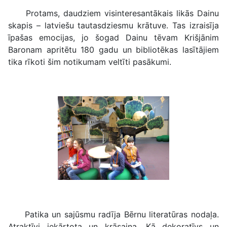
Protams, daudziem visinteresantākais likās Dainu
skapis – latviešu tautasdziesmu krātuve. Tas izraisīja
īpašas emocijas, jo šogad Dainu tēvam Krišjānim
Baronam apritētu 180 gadu un bibliotēkas lasītājiem
tika rīkoti šim notikumam veltīti pasākumi.
Patika un sajūsmu radīja Bērnu literatūras nodaļa.
Atraktīvi iekārtota un krāsaina. Kā dekoratīvs un