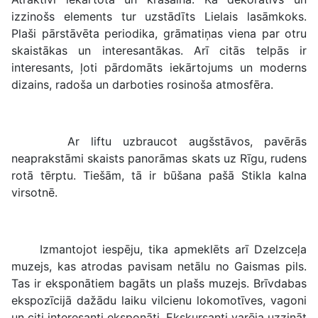
izzinošs elements tur uzstādīts Lielais lasāmkoks.
Plaši pārstāvēta periodika, grāmatiņas viena par otru
skaistākas un interesantākas. Arī citās telpās ir
interesants, ļoti pārdomāts iekārtojums un moderns
dizains, radoša un darboties rosinoša atmosfēra.
Ar liftu uzbraucot augšstāvos, pavērās
neaprakstāmi skaists panorāmas skats uz Rīgu, rudens
rotā tērptu. Tiešām, tā ir būšana pašā Stikla kalna
virsotnē.
Izmantojot iespēju, tika apmeklēts arī Dzelzceļa
muzejs, kas atrodas pavisam netālu no Gaismas pils.
Tas ir eksponātiem bagāts un plašs muzejs. Brīvdabas
ekspozīcijā dažādu laiku vilcienu lokomotīves, vagoni
un citi interesanti eksponāti. Ekskursanti varēja uzzināt