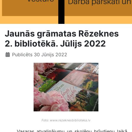
Jaunās grāmatas Rēzeknes
2. bibliotēkā. Jūlijs 2022
Publicēts 30 Jūnijs 2022
Foto: www.rezeknesbiblioteka.lv
Vasaras atvaļinājumu un skolēnu brīvdienu laikā