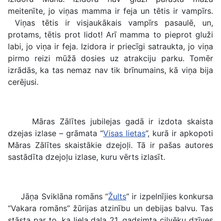
meitenīte, jo viņas mamma ir feja un tētis ir vampīrs.
Viņas tētis ir visjaukākais vampīrs pasaulē, un,
protams, tētis prot lidot! Arī mamma to pieprot gluži
labi, jo viņa ir feja. Izidora ir priecīgi satraukta, jo viņa
pirmo reizi mūžā dosies uz atrakciju parku. Tomēr
izrādās, ka tas nemaz nav tik brīnumains, kā viņa bija
cerējusi.
Māras Zālītes jubilejas gadā ir izdota skaista
dzejas izlase – grāmata “
Visas lietas
”, kurā ir apkopoti
Māras Zālītes skaistākie dzejoļi. Tā ir pašas autores
sastādīta dzejoļu izlase, kuru vērts izlasīt.
Jāņa Sviklāna romāns “
Žults
” ir izpelnījies konkursa
“Vakara romāns” žūrijas atzinību un debijas balvu. Tas
stāsta par to, ka liela daļa 21. gadsimta cilvēku dzīves