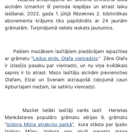
aicinām izmantot šī perioda iespējas un atrast laiku
lasīšanai. 2022. gada 1. jūlijā Rēzeknes 2. bibliotēkas
abonementa krājums tiks papildināts ar 24 jaunām
grāmatām. Turpinājumā neliels ieskats jaunumos.
Pašiem mazākiem lasītājiem piedāvājam iepazīties
ar grāmatu “
Ledus sirds. Olafa vienradzis
.” Zēns Olafs
ir izlasījis pasaku par vienradzi, un nu viņa kvēlākais
sapnis ir to atrast. Mazo lasītāju aicinām pievienoties
Olafam, Elzai un Svenam aizraujošā ceļojumā cauri
Apburtajam mežam, lai satiktu vienradzi.
Mazliet lielāki lasītāji varēs lasīt Herietas
Mankāsteres populāro grāmatu sērijas 6. grāmatu
“
Izidora Mūna atrakciju parkā
”, kura stāsta par īpašo
Izidoru Mūnu. Izidora nav gluži parasta maza