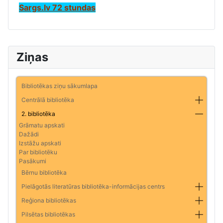
Sargs.lv 72 stundas
Ziņas
Bibliotēkas ziņu sākumlapa
Centrālā bibliotēka
2. bibliotēka
Grāmatu apskati
Dažādi
Izstāžu apskati
Par bibliotēku
Pasākumi
Bērnu bibliotēka
Pielāgotās literatūras bibliotēka-informācijas centrs
Reģiona bibliotēkas
Pilsētas bibliotēkas