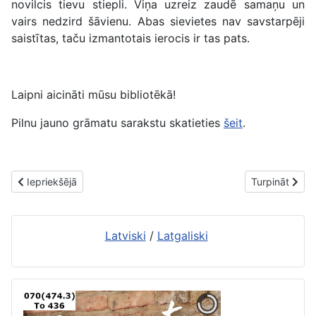
novilcis tievu stiepli. Viņa uzreiz zaudē samaņu un
vairs nedzird šāvienu. Abas sievietes nav savstarpēji
saistītas, taču izmantotais ierocis ir tas pats.
Laipni aicināti mūsu bibliotēkā!
Pilnu jauno grāmatu sarakstu skatieties
šeit
.
Iepriekšējais raksts: Vērtīgo grāmatu iepirkuma grāmatas 2. bibli
Nākamais raks
Iepriekšējā
Turpināt
Latviski
/
Latgaliski