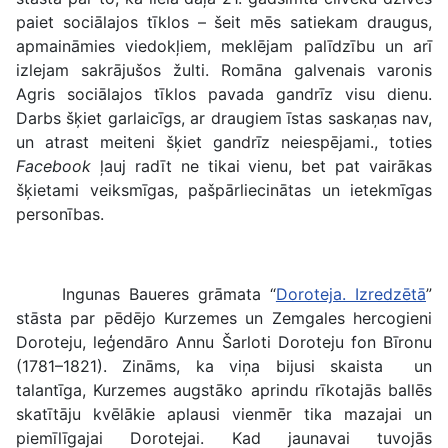
paiet sociālajos tīklos – šeit mēs satiekam draugus,
apmaināmies viedokļiem, meklējam palīdzību un arī
izlejam sakrājušos žulti. Romāna galvenais varonis
Agris sociālajos tīklos pavada gandrīz visu dienu.
Darbs šķiet garlaicīgs, ar draugiem īstas saskaņas nav,
un atrast meiteni šķiet gandrīz neiespējami., toties
Facebook
ļauj radīt ne tikai vienu, bet pat vairākas
šķietami veiksmīgas, pašpārliecinātas un ietekmīgas
personības.
Ingunas Baueres grāmata “
Doroteja. Izredzētā
”
stāsta par pēdējo Kurzemes un Zemgales hercogieni
Doroteju, leģendāro Annu Šarloti Doroteju fon Bīronu
(1781–1821). Zināms, ka viņa bijusi skaista un
talantīga, Kurzemes augstāko aprindu rīkotajās ballēs
skatītāju kvēlākie aplausi vienmēr tika mazajai un
piemīlīgajai Dorotejai. Kad jaunavai tuvojās