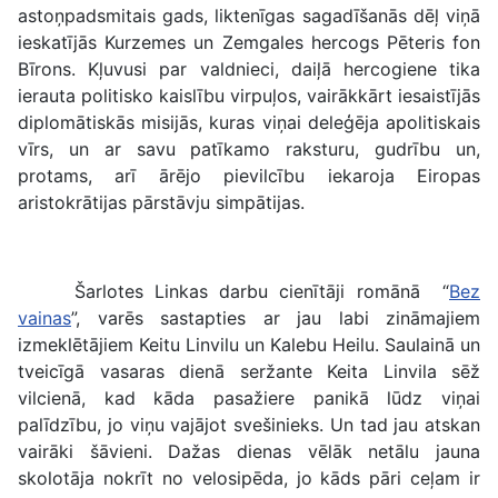
astoņpadsmitais gads, liktenīgas sagadīšanās dēļ viņā
ieskatījās Kurzemes un Zemgales hercogs Pēteris fon
Bīrons. Kļuvusi par valdnieci, daiļā hercogiene tika
ierauta politisko kaislību virpuļos, vairākkārt iesaistījās
diplomātiskās misijās, kuras viņai deleģēja apolitiskais
vīrs, un ar savu patīkamo raksturu, gudrību un,
protams, arī ārējo pievilcību iekaroja Eiropas
aristokrātijas pārstāvju simpātijas.
Šarlotes Linkas darbu cienītāji romānā “
Bez
vainas
”, varēs sastapties ar jau labi zināmajiem
izmeklētājiem Keitu Linvilu un Kalebu Heilu. Saulainā un
tveicīgā vasaras dienā seržante Keita Linvila sēž
vilcienā, kad kāda pasažiere panikā lūdz viņai
palīdzību, jo viņu vajājot svešinieks. Un tad jau atskan
vairāki šāvieni. Dažas dienas vēlāk netālu jauna
skolotāja nokrīt no velosipēda, jo kāds pāri ceļam ir