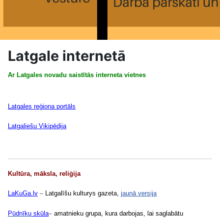
Latgale internetā
Ar Latgales novadu saistītās interneta vietnes
Latgales
reģiona portāls
Latgaliešu
Vikipēdija
Kultūra, māksla, reliģija
LaKuGa.lv
–
Latgalīšu kulturys gazeta,
jaunā versija
Pūdnīku
skūla
–
amatnieku grupa, kura darbojas, lai saglabātu