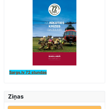
Sargs.lv 72 stundas
Ziņas