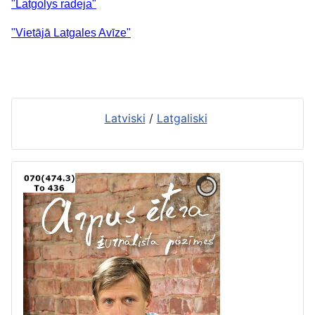
"Latgolys radeja"
"Vietājā Latgales Avīze"
Latviski
/
Latgaliski