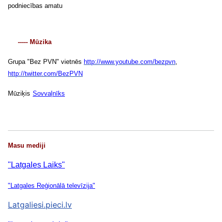
podniecības amatu
----- Mūzika
Grupa "Bez PVN" vietnēs
http://www.youtube.com/bezpvn
,
http://twitter.com/BezPVN
Mūziķis
Sovvaļnīks
Masu mediji
"Latgales Laiks"
"Latgales Reģionālā televīzija"
Latgaliesi.pieci.lv