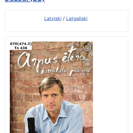
Latviski
/
Latgaliski