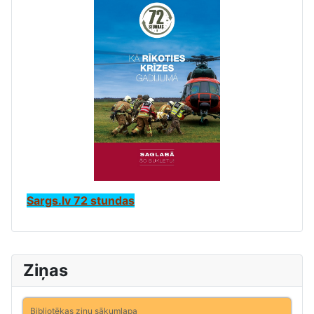
Sargs.lv 72 stundas
Ziņas
Bibliotēkas ziņu sākumlapa