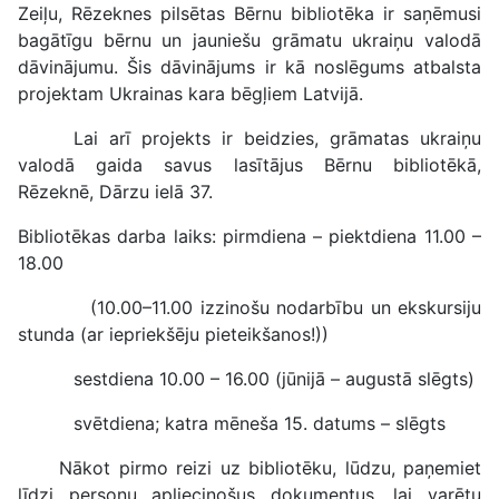
Zeiļu, Rēzeknes pilsētas Bērnu bibliotēka ir saņēmusi
bagātīgu bērnu un jauniešu grāmatu ukraiņu valodā
dāvinājumu. Šis dāvinājums ir kā noslēgums atbalsta
projektam Ukrainas kara bēgļiem Latvijā.
Lai arī projekts ir beidzies, grāmatas ukraiņu
valodā gaida savus lasītājus Bērnu bibliotēkā,
Rēzeknē, Dārzu ielā 37.
Bibliotēkas darba laiks: pirmdiena – piektdiena 11.00 –
18.00
(10.00–11.00 izzinošu nodarbību un ekskursiju
stunda (ar iepriekšēju pieteikšanos!))
sestdiena 10.00 – 16.00 (jūnijā – augustā slēgts)
svētdiena; katra mēneša 15. datums – slēgts
Nākot pirmo reizi uz bibliotēku, lūdzu, paņemiet
līdzi personu apliecinošus dokumentus, lai varētu