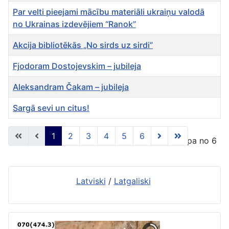
Par velti pieejami mācību materiāli ukraiņu valodā
no Ukrainas izdevējiem “Ranok”
Akcija bibliotēkās „No sirds uz sirdi”
Fjodoram Dostojevskim – jubileja
Aleksandram Čakam – jubileja
Sargā sevi un citus!
Rakstu tabula
1
2
3
4
5
6
1 lapa no 6
Latviski
/
Latgaliski