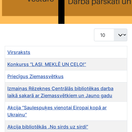
Rādīt #
Virsraksts
Konkurss “LASI, MEKLĒ UN CEĻO!”
Priecīgus Ziemassvētkus
Izmaiņas Rēzeknes Centrālās bibliotēkas darba
laikā sakarā ar Ziemassvētkiem un Jauno gadu
Akcija “Saulespuķes vienotai Eiropai kopā ar
Ukrainu”
Akcija bibliotēkās „No sirds uz sirdi”