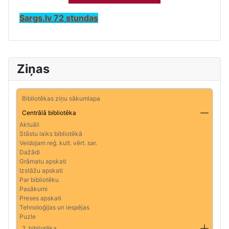
Sargs.lv 72 stundas
Ziņas
Bibliotēkas ziņu sākumlapa
Centrālā bibliotēka
Aktuāli
Stāstu laiks bibliotēkā
Veidojam reģ. kult. vērt. sar.
Dažādi
Grāmatu apskati
Izstāžu apskati
Par bibliotēku
Pasākumi
Preses apskati
Tehnoloģijas un iespējas
Puzle
2. bibliotēka