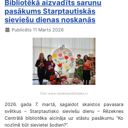
Bibliotēkā aizvadīts sarunu
pasākums Starptautiskās
sieviešu dienas noskaņās
Publicēts 11 Marts 2026
Foto: www.rezeknesbiblioteka.lv
2026. gada 7. martā, sagaidot skaistos pavasara
svētkus – Starptautisko sieviešu dienu – Rēzeknes
Centrālā bibliotēka aicināja uz stāstu pasākumu “Ko
nozīmē būt sievietei šodien?”.