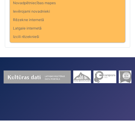
Novadpētniecības mapes
Ievērojami novadnieki
Rēzekne internetā
Latgale internetā
Izcili rēzeknieši