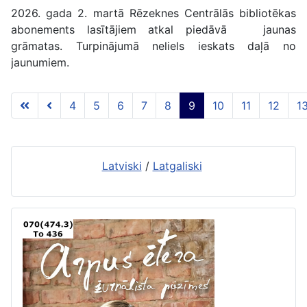
2026. gada 2. martā Rēzeknes Centrālās bibliotēkas
abonements lasītājiem atkal piedāvā jaunas
grāmatas. Turpinājumā neliels ieskats daļā no
jaunumiem.
4
5
6
7
8
9
10
11
12
1
9 lapa no 117
Latviski
/
Latgaliski