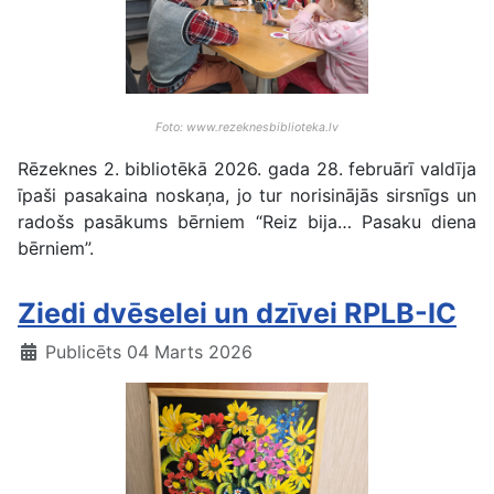
Foto: www.rezeknesbiblioteka.lv
Rēzeknes 2. bibliotēkā 2026. gada 28. februārī valdīja
īpaši pasakaina noskaņa, jo tur norisinājās sirsnīgs un
radošs pasākums bērniem “Reiz bija… Pasaku diena
bērniem”.
Ziedi dvēselei un dzīvei RPLB-IC
Publicēts 04 Marts 2026