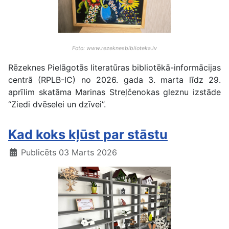
Foto: www.rezeknesbiblioteka.lv
Rēzeknes Pielāgotās literatūras bibliotēkā-informācijas
centrā (RPLB-IC) no 2026. gada 3. marta līdz 29.
aprīlim skatāma Marinas Streļčenokas gleznu izstāde
“Ziedi dvēselei un dzīvei”.
Kad koks kļūst par stāstu
Publicēts 03 Marts 2026