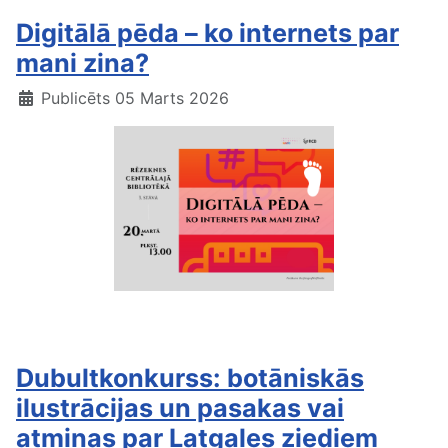
Digitālā pēda – ko internets par
mani zina?
Publicēts 05 Marts 2026
Digitālā pēda
Dubultkonkurss: botāniskās
ilustrācijas un pasakas vai
atmiņas par Latgales ziediem