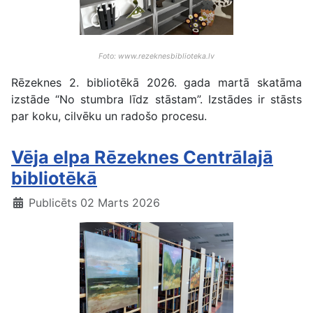
Foto: www.rezeknesbiblioteka.lv
Rēzeknes 2. bibliotēkā 2026. gada martā skatāma
izstāde “No stumbra līdz stāstam”. Izstādes ir stāsts
par koku, cilvēku un radošo procesu.
Vēja elpa Rēzeknes Centrālajā
bibliotēkā
Publicēts 02 Marts 2026