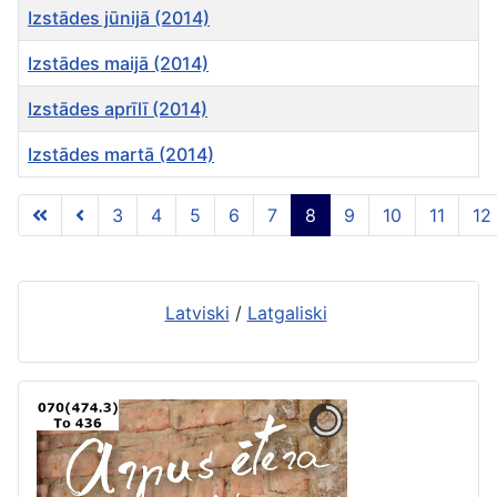
Izstādes jūnijā (2014)
Izstādes maijā (2014)
Izstādes aprīlī (2014)
Izstādes martā (2014)
Rakstu tabula
3
4
5
6
7
8
9
10
11
12
8 lapa no 15
Latviski
/
Latgaliski