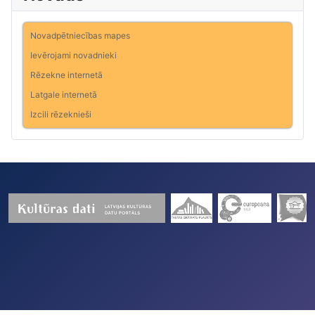
Novadpētniecības mapes
Ievērojami novadnieki
Rēzekne internetā
Latgale internetā
Izcili rēzeknieši