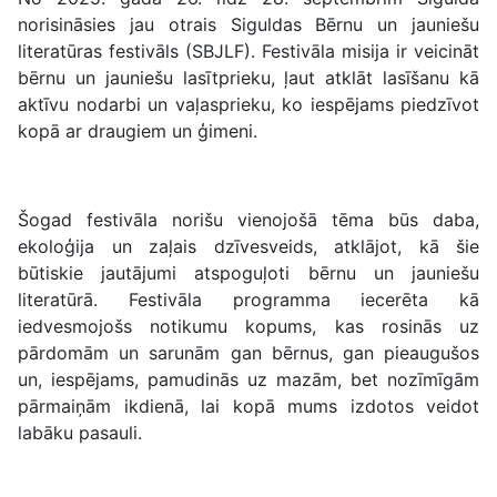
norisināsies jau otrais Siguldas Bērnu un jauniešu
literatūras festivāls (SBJLF). Festivāla misija ir veicināt
bērnu un jauniešu lasītprieku, ļaut atklāt lasīšanu kā
aktīvu nodarbi un vaļasprieku, ko iespējams piedzīvot
kopā ar draugiem un ģimeni.
Šogad festivāla norišu vienojošā tēma būs daba,
ekoloģija un zaļais dzīvesveids, atklājot, kā šie
būtiskie jautājumi atspoguļoti bērnu un jauniešu
literatūrā. Festivāla programma iecerēta kā
iedvesmojošs notikumu kopums, kas rosinās uz
pārdomām un sarunām gan bērnus, gan pieaugušos
un, iespējams, pamudinās uz mazām, bet nozīmīgām
pārmaiņām ikdienā, lai kopā mums izdotos veidot
labāku pasauli.