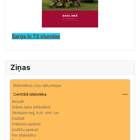
Sargs.lv 72 stundas
Ziņas
Bibliotēkas ziņu sākumlapa
Centrālā bibliotēka
Aktuāli
Stāstu laiks bibliotēkā
Veidojam reģ. kult. vērt. sar.
Dažādi
Grāmatu apskati
Izstāžu apskati
Par bibliotēku