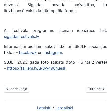
devons”, Siguldas novada pašvaldība, to
līdzfinansē Valsts kultūrkapitāla fonds.
Ar festivāla programmu aicinām iepazīties šeit:
siguldasfestivals.lv
Informācijai aicinām sekot līdzi arī SBJLF sociālajos
tīklos –
facebook
un
instagram
.
SBJLF 2023. gada foto atskats (foto – Ginta Zīverte)
–
https://failiem.lv/u/8w498huesk
.
Iepriekšējais raksts: RTU Rēzeknes akadēmijā notiks Zinātnieku
Nākamais raks
Iepriekšējā
Turpināt
Latviski
/
Latgaliski