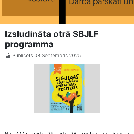
Izsludināta otrā SBJLF
programma
Publicēts 08 Septembris 2025
Izsludināta festivāla programma
No 2025. gada 26. līdz 28. septembrim Siguldā