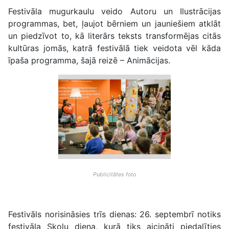
Festivāla mugurkaulu veido Autoru un Ilustrācijas
programmas, bet, ļaujot bērniem un jauniešiem atklāt
un piedzīvot to, kā literārs teksts transformējas citās
kultūras jomās, katrā festivālā tiek veidota vēl kāda
īpaša programma, šajā reizē – Animācijas.
Publicitātes foto
Festivāls norisināsies trīs dienas: 26. septembrī notiks
festivāla Skolu diena, kurā tiks aicināti piedalīties