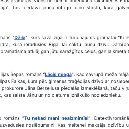
 sešas grāmatas. Viens no tiem ir amerikāņu rakstnieces F
āja”. Tas piedāvā jaunu intrigu pilnu stāstu, kurā galve
romāns
“
Džikī
”
, kurš savā ziņā ir turpinājums grāmatai “Kri
ldra, kura ieradusies Rīgā, lai sāktu jaunu dzīvi. Darbīb
 dramatisma atklāj gan jūtu sarežģītos ceļus, gan laikmeta 
mīlijas Šepas romāns
“
Lācis miegā
”
. Kad savrupā meža mājā t
Filipas Falkas, kura pēc ģimenes traģēdijas dzīvo ar noslepeno
 prokurore Jāna Berzeliusa piedalās izmeklēšanā, taču viņai j
ot, kas saista Jānu un no cietuma iznākušo noziedznieku.
ņas romāns
“
Tu nekad mani neaizmirsīsi
”
. Detektīvromānā
ikā uzvedusies noslēpumaini. Kas meitenei maksāja dzīvību 