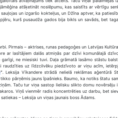
 gaidītais atvaļinājums tiek atcelts. Taču viņai palaimējas 
jāmēģina atšķetināt noslēpumu, kas saistīts ar vērtīgu se
uļojas un izgaršo kokteiļus, un Džīna aptver, ka patiesībā 
ipjēru, kurš pusaudža gados bija bikls un savāds, bet tagad
 darbi. Pirmais – aktrises, runas pedagoģes un Latvijas Ku
re ar lasītājiem dalās atmiņās par dzīvi komunālajā dzīvo
ne garīgi, ne miesiski tuvi. Daļa grāmatā lasāmo stāstu ba
usi raudzīties uz līdzcilvēku piedzīvoto ar viņu acīm, ietē
o
”
. Leksija Vīkandere strādā nelielā reklāmas aģentūrā S
u tikko pārņēmis jauns īpašnieks. Baumo, ka notiks štatu sa
iņām. Taču tur viņa sastop lielisku slikto domu novērsēju i
sakaros. Viņš vienmēr radis koncentrēties uz darbu, bet sievi
al satiekas – Leksija un viņas jaunais boss Ādams.