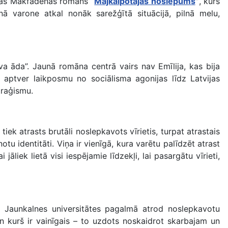
rīdas Makfadenas romāns
“
Mājkalpotājas noslēpums
”
, kurš
nā varone atkal nonāk sarežģītā situācijā, pilnā melu,
eva āda”. Jaunā romāna centrā vairs nav Emīlija, kas bija
a aptver laikposmu no sociālisma agonijas līdz Latvijas
traģismu.
iek atrasts brutāli noslepkavots vīrietis, turpat atrastais
tu identitāti. Viņa ir vienīgā, kura varētu palīdzēt atrast
āliek lietā visi iespējamie līdzekļi, lai pasargātu vīrieti,
 Jaunkalnes universitātes pagalmā atrod noslepkavotu
un kurš ir vainīgais – to uzdots noskaidrot skarbajam un