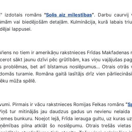
ns" izdotais romāns
"
Solis aiz mīlestības
”
. Darbu caurvij 
ūmām vai biedējošām detaļām. Kulminācija, kurā labais triumf
dējai lappusei.
i. Viens no tiem ir amerikāņu rakstnieces Frīdas Makfadena
ot sākt jaunu dzīvi pēc grūtībām, kas viņu vajājušas pagātnē
as problēmas, bet arī bīstamus noslēpumus… Otrais otrās 
domās turamie. Romāna gaitā lasītājs drīz vien pārliecināsi
lvēku mūža spēlē.
devumi. Pirmais ir vācu rakstnieces Romijas Felkas romāns
“
S
. Viņš tur mitinājās jau daudzus gadus un nevienu nelaida
emes bunkuru. Noejot lejā, Frīda ierauga gultu, uz kuras uzkl
 apņēmības pilna atklāt šo noslēpumu. Otrais trešās viet