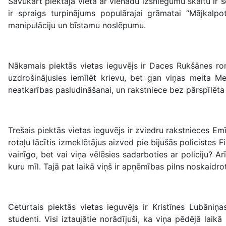
Savukārt piektajā vietā ar vienādu izsniegumu skaitu ir
ir spraigs turpinājums populārajai grāmatai “Mājkalpot
manipulāciju un bīstamu noslēpumu.
Nākamais piektās vietas ieguvējs ir Daces Rukšānes 
uzdrošinājusies iemīlēt krievu, bet gan viņas meita Me
neatkarības pasludināšanai, un rakstniece bez pārspīlēta
Trešais piektās vietas ieguvējs ir zviedru rakstnieces E
rotaļu lācītis izmeklētājus aizved pie bijušās policistes 
vainīgo, bet vai viņa vēlēsies sadarboties ar policiju? Arī
kuru mīl. Tajā pat laikā viņš ir apņēmības pilns noskaidr
Ceturtais piektās vietas ieguvējs ir Kristīnes Lubāni
studenti. Visi iztaujātie norādījuši, ka viņa pēdējā la