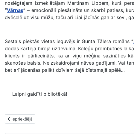
noslēgtajam izmeklētājam Martinam Lippem, kurš person
“
Vārnas
”
– emocionāli piesātināts un skarbi patiess, ku
dvēselē uz visu mūžu, taču arī Liai jācīnās gan ar sevi, ga
Sestais piektās vietas ieguvējs ir Gunta Tālera romāns
“
dodas kārtējā biroja uzdevumā. Kolēģu prombūtnes laikā pi
klients ir pārliecināts, ka ar viņu mēģina sazināties 
skanošas balsis. Neizskaidrojami nāves gadījumi. Vai t
bet arī jācenšas palikt dzīviem šajā bīstamajā spēlē…
Laipni gaidīti bibliotēkā!
Iepriekšējais raksts: Jaunās grāmatas. 1. februāris
Iepriekšējā