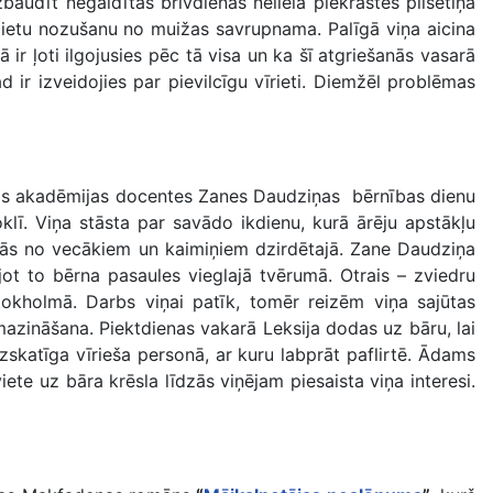
izbaudīt negaidītas brīvdienas nelielā piekrastes pilsētiņā
nlietu nozušanu no muižas savrupnama. Palīgā viņa aicina
ir ļoti ilgojusies pēc tā visa un ka šī atgriešanās vasarā
 ir izveidojies par pievilcīgu vīrieti. Diemžēl problēmas
ltūras akadēmijas docentes Zanes Daudziņas bērnības dienu
klī. Viņa stāsta par savādo ikdienu, kurā ārēju apstākļu
lstās no vecākiem un kaimiņiem dzirdētajā. Zane Daudziņa
rpjot to bērna pasaules vieglajā tvērumā. Otrais – zviedru
tokholmā. Darbs viņai patīk, tomēr reizēm viņa sajūtas
mazināšana. Piektdienas vakarā Leksija dodas uz bāru, lai
zskatīga vīrieša personā, ar kuru labprāt paflirtē. Ādams
ete uz bāra krēsla līdzās viņējam piesaista viņa interesi.