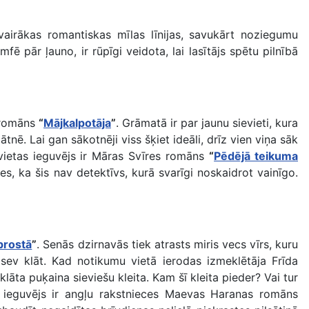
vairākas romantiskas mīlas līnijas, savukārt noziegumu
ē pār ļauno, ir rūpīgi veidota, lai lasītājs spētu pilnībā
s romāns
“
Mājkalpotāja
”
. Grāmatā ir par jaunu sievieti, kura
. Lai gan sākotnēji viss šķiet ideāli, drīz vien viņa sāk
vietas ieguvējs ir Māras Svīres romāns
“
Pēdējā teikuma
es, ka šis nav detektīvs, kurā svarīgi noskaidrot vainīgo.
prostā
”
. Senās dzirnavās tiek atrasts miris vecs vīrs, kuru
 sev klāt. Kad notikumu vietā ierodas izmeklētāja Frīda
āta puķaina sieviešu kleita. Kam šī kleita pieder? Vai tur
as ieguvējs ir angļu rakstnieces Maevas Haranas romāns