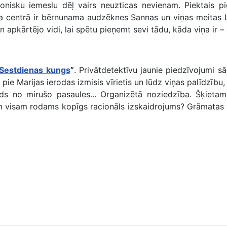
isku iemeslu dēļ vairs neuzticas nevienam. Piektais pi
ra centrā ir bērnunama audzēknes Sannas un viņas meitas L
n apkārtējo vidi, lai spētu pieņemt sevi tādu, kāda viņa ir – 
Sestdienas kungs
”
. Privātdetektīvu jaunie piedzīvojumi s
e Marijas ierodas izmisis vīrietis un lūdz viņas palīdzību, l
kāds no mirušo pasaules... Organizētā noziedzība. Šķieta
am visam rodams kopīgs racionāls izskaidrojums? Grāmatas