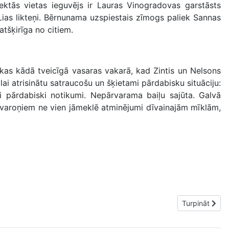
ektās vietas ieguvējs ir Lauras Vinogradovas garstāsts
ias likteņi. Bērnunama uzspiestais zīmogs paliek Sannas
atšķirīga no citiem.
ākas kādā tveicīgā vasaras vakarā, kad Zintis un Nelsons
ai atrisinātu satraucošu un šķietami pārdabisku situāciju:
mi pārdabiski notikumi. Nepārvarama baiļu sajūta. Galvā
 varoņiem ne vien jāmeklē atminējumi dīvainajām mīklām,
Nākamais raks
Turpināt