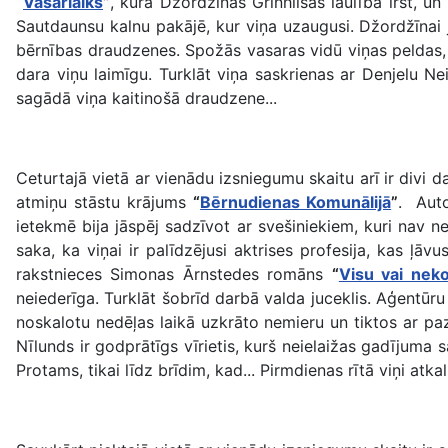
“
Vasarlaiks
”
, kurā Džordžīnas Grīnhilsas laulība irst, un
Sautdaunsu kalnu pakājē, kur viņa uzaugusi. Džordžīnai 
bērnības draudzenes. Spožās vasaras vidū viņas peldas, sa
dara viņu laimīgu. Turklāt viņa saskrienas ar Denjelu Ne
sagādā viņa kaitinošā draudzene...
Ceturtajā vietā ar vienādu izsniegumu skaitu arī ir divi
atmiņu stāstu krājums
“
Bērnudienas Komunālijā
”
. Auto
ietekmē bija jāspēj sadzīvot ar svešiniekiem, kuri nav 
saka, ka viņai ir palīdzējusi aktrises profesija, kas ļāv
rakstnieces Simonas Ārnstedes romāns
“
Visu vai nek
neiederīga. Turklāt šobrīd darbā valda juceklis. Aģentūr
noskalotu nedēļas laikā uzkrāto nemieru un tiktos ar paz
Nīlunds ir godprātīgs vīrietis, kurš neielaižas gadījuma 
Protams, tikai līdz brīdim, kad... Pirmdienas rītā viņi atk