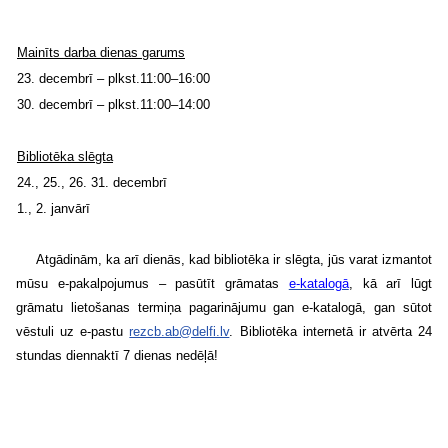
Mainīts darba dienas garums
23. decembrī – plkst.11:00–16:00
30. decembrī – plkst.11:00–
14:00
Bibliotēka slēgta
24., 25., 26. 31. decembrī
1., 2. janvārī
Atgādinām, ka arī dienās, kad bibliotēka ir slēgta, jūs varat izmantot
mūsu e-pakalpojumus – pasūtīt grāmatas
e-katalogā
, kā arī lūgt
grāmatu lietošanas termiņa pagarinājumu gan e-katalogā, gan sūtot
vēstuli uz e-pastu
rezcb.ab@delfi.lv
. Bibliotēka internetā ir atvērta 24
stundas diennaktī 7 dienas nedēļā!