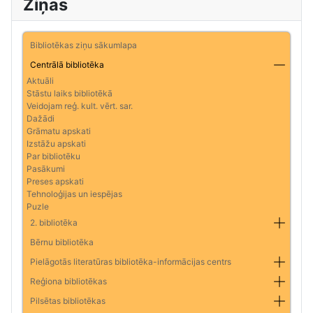
Ziņas
Bibliotēkas ziņu sākumlapa
Centrālā bibliotēka
Aktuāli
Stāstu laiks bibliotēkā
Veidojam reģ. kult. vērt. sar.
Dažādi
Grāmatu apskati
Izstāžu apskati
Par bibliotēku
Pasākumi
Preses apskati
Tehnoloģijas un iespējas
Puzle
2. bibliotēka
Bērnu bibliotēka
Pielāgotās literatūras bibliotēka-informācijas centrs
Reģiona bibliotēkas
Pilsētas bibliotēkas