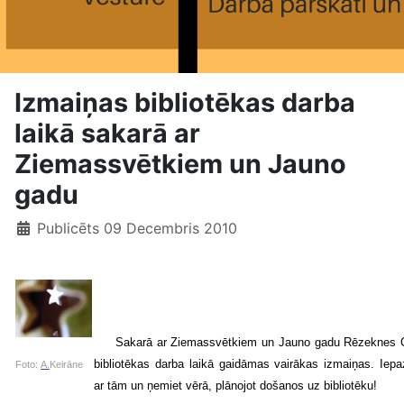
Izmaiņas bibliotēkas darba
laikā sakarā ar
Ziemassvētkiem un Jauno
gadu
Publicēts 09 Decembris 2010
Sakarā ar Ziemassvētkiem un Jauno gadu Rēzeknes C
bibliotēkas darba laikā gaidāmas vairākas izmaiņas. Iepaz
Foto:
A.
Keirāne
ar tām un ņemiet vērā, plānojot došanos uz bibliotēku!